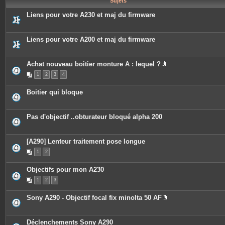
Sujets
e
s
Liens pour votre A230 et maj du firmware
Liens pour votre A200 et maj du firmware
Achat nouveau boitier monture A : lequel ?
P
1
2
3
4
i
è
c
Boitier qui bloque
e
s
j
o
Pas d'objectif ..obturateur bloqué alpha 200
i
n
t
e
[A290] Lenteur traitement pose longue
s
1
2
Objectifs pour mon A230
1
2
3
Sony A290 - Objectif focal fix minolta 50 AF
P
i
è
c
Déclenchements Sony A290