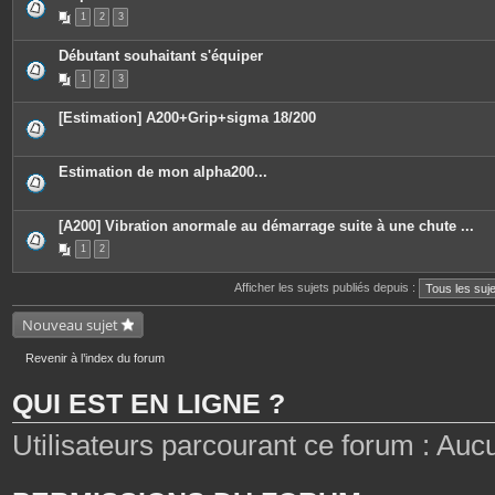
P
1
2
3
i
è
c
Débutant souhaitant s'équiper
e
s
1
2
3
j
o
i
[Estimation] A200+Grip+sigma 18/200
n
t
e
s
Estimation de mon alpha200...
[A200] Vibration anormale au démarrage suite à une chute ...
1
2
Afficher les sujets publiés depuis :
Nouveau sujet
Revenir à l’index du forum
QUI EST EN LIGNE ?
Utilisateurs parcourant ce forum : Aucun 