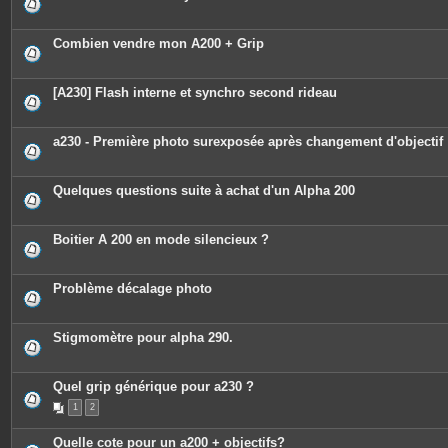
e
s
j
o
Combien vendre mon A200 + Grip
i
n
t
e
[A230] Flash interne et synchro second rideau
s
a230 - Première photo surexposée après changement d'objectif
Quelques questions suite à achat d'un Alpha 200
Boitier A 200 en mode silencieux ?
Problème décalage photo
Stigmomètre pour alpha 290.
Quel grip générique pour a230 ?
1
2
Quelle cote pour un a200 + objectifs?