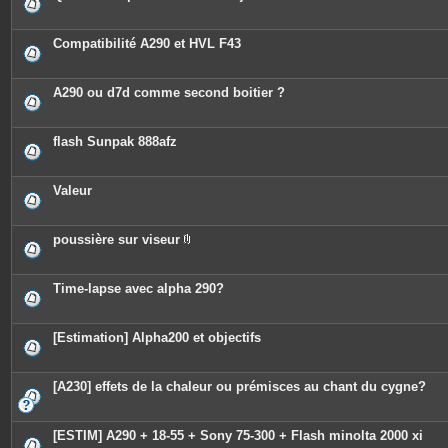
Compatibilité A290 et HVL F43
A290 ou d7d comme second boitier ?
flash Sunpak 888afz
Valeur
poussière sur viseur
P
i
è
c
Time-lapse avec alpha 290?
e
s
j
o
[Estimation] Alpha200 et objectifs
i
n
t
e
[A230] effets de la chaleur ou prémisces au chant du cygne?
s
[ESTIM] A290 + 18-55 + Sony 75-300 + Flash minolta 2000 xi