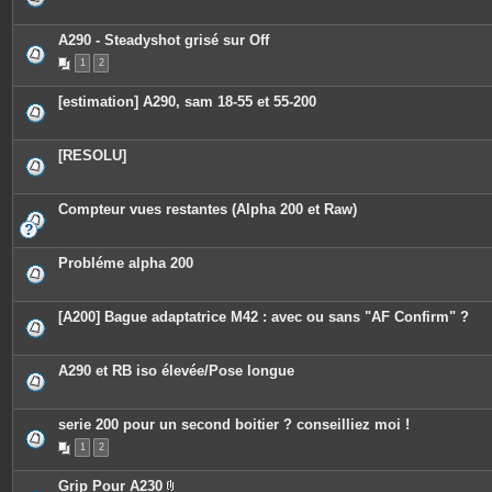
A290 - Steadyshot grisé sur Off
1
2
[estimation] A290, sam 18-55 et 55-200
[RESOLU]
Compteur vues restantes (Alpha 200 et Raw)
Probléme alpha 200
[A200] Bague adaptatrice M42 : avec ou sans "AF Confirm" ?
A290 et RB iso élevée/Pose longue
serie 200 pour un second boitier ? conseilliez moi !
1
2
Grip Pour A230