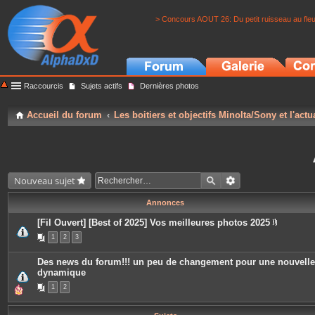
> Concours AOUT 26: Du petit ruisseau au fle
Raccourcis
Sujets actifs
Dernières photos
Accueil du forum
Les boitiers et objectifs Minolta/Sony et l'actu
Nouveau sujet
Annonces
[Fil Ouvert] [Best of 2025] Vos meilleures photos 2025
P
1
2
3
i
è
c
Des news du forum!!! un peu de changement pour une nouvelle
e
dynamique
s
j
1
2
o
i
n
t