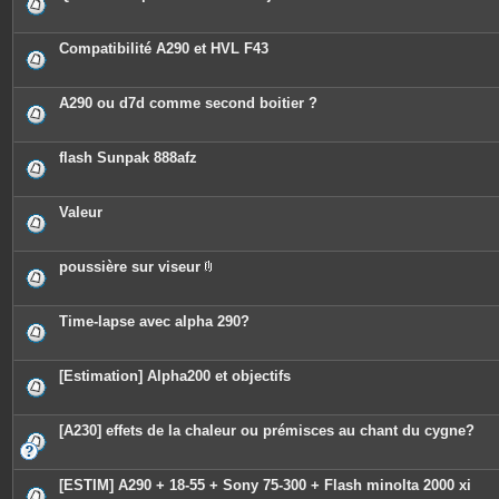
Compatibilité A290 et HVL F43
A290 ou d7d comme second boitier ?
flash Sunpak 888afz
Valeur
poussière sur viseur
P
i
è
c
Time-lapse avec alpha 290?
e
s
j
o
[Estimation] Alpha200 et objectifs
i
n
t
e
[A230] effets de la chaleur ou prémisces au chant du cygne?
s
[ESTIM] A290 + 18-55 + Sony 75-300 + Flash minolta 2000 xi