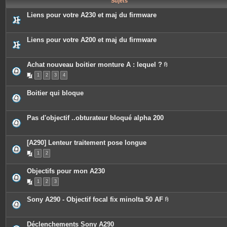
Sujets
e
s
Liens pour votre A230 et maj du firmware
Liens pour votre A200 et maj du firmware
Achat nouveau boitier monture A : lequel ?
P
1
2
3
4
i
è
c
Boitier qui bloque
e
s
j
o
Pas d'objectif ..obturateur bloqué alpha 200
i
n
t
e
[A290] Lenteur traitement pose longue
s
1
2
Objectifs pour mon A230
1
2
3
Sony A290 - Objectif focal fix minolta 50 AF
P
i
è
c
Déclenchements Sony A290