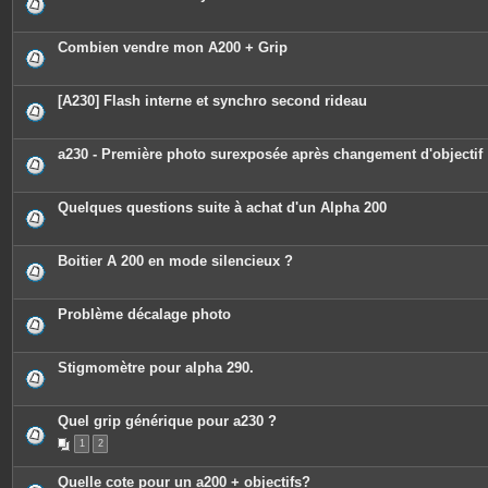
e
s
j
o
Combien vendre mon A200 + Grip
i
n
t
e
[A230] Flash interne et synchro second rideau
s
a230 - Première photo surexposée après changement d'objectif
Quelques questions suite à achat d'un Alpha 200
Boitier A 200 en mode silencieux ?
Problème décalage photo
Stigmomètre pour alpha 290.
Quel grip générique pour a230 ?
1
2
Quelle cote pour un a200 + objectifs?