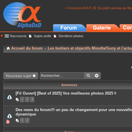
> Concours AOUT 26: Du petit ruisseau au fle
Raccourcis
Sujets actifs
Dernières photos
Accueil du forum
Les boitiers et objectifs Minolta/Sony et l'actu
Nouveau sujet
Annonces
[Fil Ouvert] [Best of 2025] Vos meilleures photos 2025
P
1
2
3
i
è
c
Des news du forum!!! un peu de changement pour une nouvelle
e
dynamique
s
j
1
2
o
i
n
t