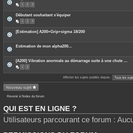
P
1
2
3
i
è
c
Débutant souhaitant s'équiper
e
s
1
2
3
j
o
i
[Estimation] A200+Grip+sigma 18/200
n
t
e
s
Estimation de mon alpha200...
[A200] Vibration anormale au démarrage suite à une chute ...
1
2
Afficher les sujets publiés depuis :
Nouveau sujet
Revenir à l’index du forum
QUI EST EN LIGNE ?
Utilisateurs parcourant ce forum : Aucun 