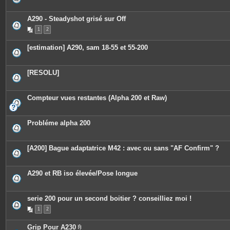
A290 - Steadyshot grisé sur Off
1
2
[estimation] A290, sam 18-55 et 55-200
[RESOLU]
Compteur vues restantes (Alpha 200 et Raw)
Probléme alpha 200
[A200] Bague adaptatrice M42 : avec ou sans "AF Confirm" ?
A290 et RB iso élevée/Pose longue
serie 200 pour un second boitier ? conseilliez moi !
1
2
Grip Pour A230