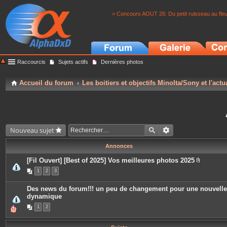
> Concours AOUT 26: Du petit ruisseau au fle
Raccourcis
Sujets actifs
Dernières photos
Accueil du forum
Les boitiers et objectifs Minolta/Sony et l'actu
Nouveau sujet
Annonces
[Fil Ouvert] [Best of 2025] Vos meilleures photos 2025
P
1
2
3
i
è
c
Des news du forum!!! un peu de changement pour une nouvelle
e
dynamique
s
j
1
2
o
i
n
t