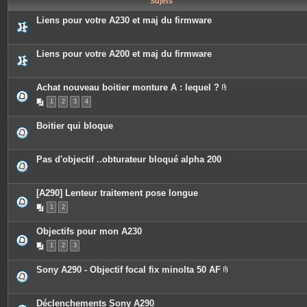
Sujets
e
s
Liens pour votre A230 et maj du firmware
Liens pour votre A200 et maj du firmware
Achat nouveau boitier monture A : lequel ?
P
1
2
3
4
i
è
c
Boitier qui bloque
e
s
j
o
Pas d'objectif ..obturateur bloqué alpha 200
i
n
t
e
[A290] Lenteur traitement pose longue
s
1
2
Objectifs pour mon A230
1
2
3
Sony A290 - Objectif focal fix minolta 50 AF
P
i
è
c
Déclenchements Sony A290