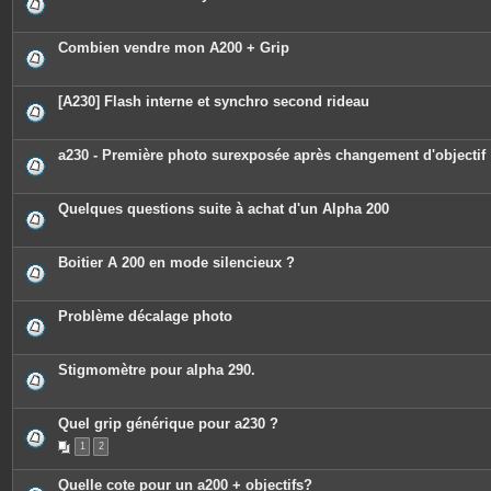
e
s
j
o
Combien vendre mon A200 + Grip
i
n
t
e
[A230] Flash interne et synchro second rideau
s
a230 - Première photo surexposée après changement d'objectif
Quelques questions suite à achat d'un Alpha 200
Boitier A 200 en mode silencieux ?
Problème décalage photo
Stigmomètre pour alpha 290.
Quel grip générique pour a230 ?
1
2
Quelle cote pour un a200 + objectifs?