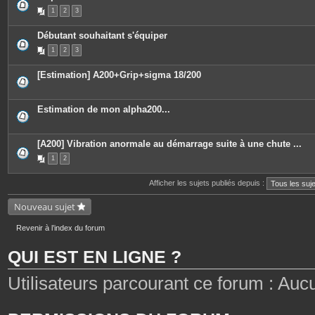
P
1
2
3
i
è
c
Débutant souhaitant s'équiper
e
s
1
2
3
j
o
i
[Estimation] A200+Grip+sigma 18/200
n
t
e
s
Estimation de mon alpha200...
[A200] Vibration anormale au démarrage suite à une chute ...
1
2
Afficher les sujets publiés depuis :
Nouveau sujet
Revenir à l’index du forum
QUI EST EN LIGNE ?
Utilisateurs parcourant ce forum : Aucun 