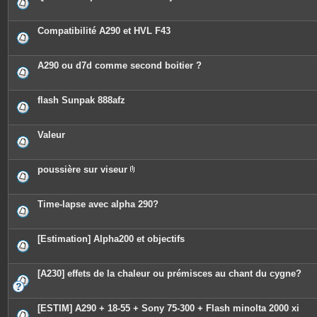
Compatibilité A290 et HVL F43
A290 ou d7d comme second boitier ?
flash Sunpak 888afz
Valeur
poussière sur viseur
P
i
è
c
Time-lapse avec alpha 290?
e
s
j
o
[Estimation] Alpha200 et objectifs
i
n
t
e
[A230] effets de la chaleur ou prémisces au chant du cygne?
s
[ESTIM] A290 + 18-55 + Sony 75-300 + Flash minolta 2000 xi