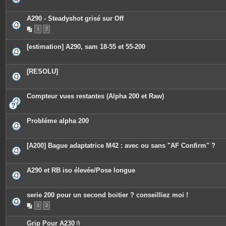
A290 - Steadyshot grisé sur Off
1
2
[estimation] A290, sam 18-55 et 55-200
[RESOLU]
Compteur vues restantes (Alpha 200 et Raw)
Probléme alpha 200
[A200] Bague adaptatrice M42 : avec ou sans "AF Confirm" ?
A290 et RB iso élevée/Pose longue
serie 200 pour un second boitier ? conseilliez moi !
1
2
Grip Pour A230