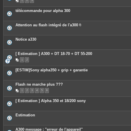
1
2
3
télécommande pour alpha 300
Attention au flash intégré de l'a300
P
i
è
c
Notice a330
e
s
j
o
[ Estimation ] A300 + DT 18-70 + DT 55-200
i
n
1
2
t
e
[ESTIM]Sony alpha350 + grip + garantie
s
Flash ne marche plus ???
1
2
3
4
5
6
[ Estimation ] Alpha 350 et 18/200 sony
Estimation
A300 message : "erreur de l'appareil"