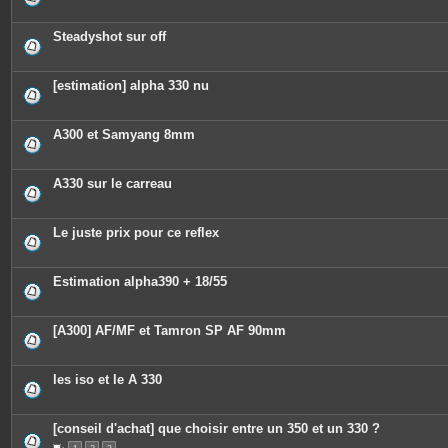
n
t
e
Steadyshot sur off
s
[estimation] alpha 330 nu
A300 et Samyang 8mm
A330 sur le carreau
Le juste prix pour ce reflex
Estimation alpha390 + 18/55
[A300] AF/MF et Tamron SP AF 90mm
les iso et le A 330
[conseil d'achat] que choisir entre un 350 et un 330 ?