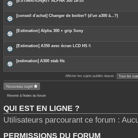
[ESTIMATION]KIT ALPHA 300 18-55
s
[conseil d'achat] Changer de boitier? (d'un a300 à...?)
[Estimation] Alpha 300 + grip Sony
[Estimation] A350 avec écran LCD HS
P
i
è
c
[estimation] A300 stab Hs
e
s
j
o
Afficher les sujets publiés depuis :
i
n
Nouveau sujet
t
e
s
Revenir à l’index du forum
QUI EST EN LIGNE ?
Utilisateurs parcourant ce forum : Aucun 
PERMISSIONS DU FORUM