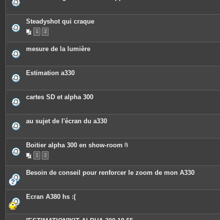
Steadyshot qui craque
1
2
mesure de la lumière
Estimation a330
cartes SD et alpha 300
au sujet de l'écran du a330
Boitier alpha 300 en show-room
P
1
2
i
è
c
Besoin de conseil pour renforcer le zoom de mon A330
e
s
j
o
Ecran A380 hs :(
i
n
t
e