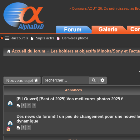
> Concours AOUT 26: Du petit ruisseau au fle
Raccourcis
Sujets actifs
Dernières photos
Accueil du forum
Les boitiers et objectifs Minolta/Sony et l'actu
Nouveau sujet
Annonces
[Fil Ouvert] [Best of 2025] Vos meilleures photos 2025
P
1
2
3
i
è
c
Des news du forum!!! un peu de changement pour une nouvelle
e
dynamique
s
j
1
2
o
i
n
t