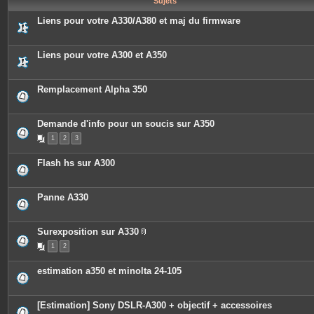
Sujets
e
s
Liens pour votre A330/A380 et maj du firmware
Liens pour votre A300 et A350
Remplacement Alpha 350
Demande d'info pour un soucis sur A350
1
2
3
Flash hs sur A300
Panne A330
Surexposition sur A330
P
1
2
i
è
c
estimation a350 et minolta 24-105
e
s
j
o
[Estimation] Sony DSLR-A300 + objectif + accessoires
i