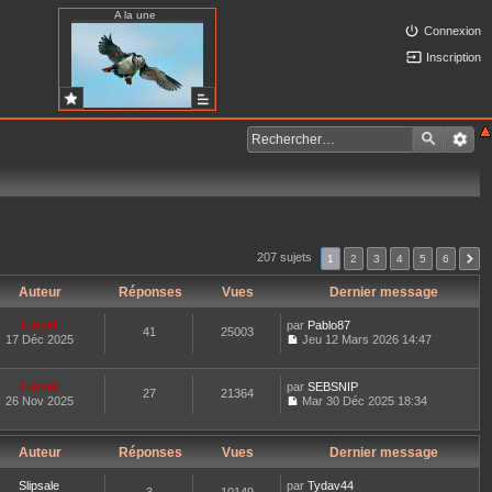
A la une
Connexion
Inscription
207 sujets
1
2
3
4
5
6
Auteur
Réponses
Vues
Dernier message
Lionel
par
Pablo87
41
25003
17 Déc 2025
Jeu 12 Mars 2026 14:47
C
o
n
Lionel
par
SEBSNIP
27
21364
s
26 Nov 2025
Mar 30 Déc 2025 18:34
u
C
l
o
t
n
e
Auteur
Réponses
Vues
Dernier message
s
r
u
l
l
Slipsale
par
Tydav44