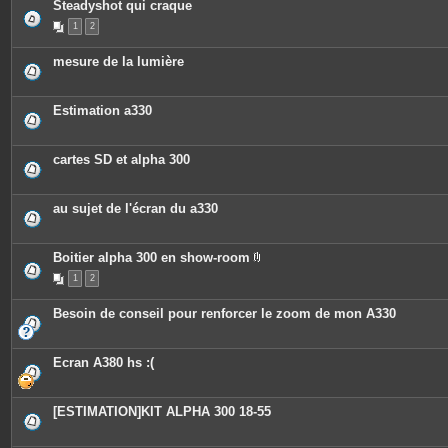
Steadyshot qui craque
1
2
mesure de la lumière
Estimation a330
cartes SD et alpha 300
au sujet de l'écran du a330
Boitier alpha 300 en show-room
P
1
2
i
è
c
Besoin de conseil pour renforcer le zoom de mon A330
e
s
j
o
Ecran A380 hs :(
i
n
t
e
[ESTIMATION]KIT ALPHA 300 18-55
s