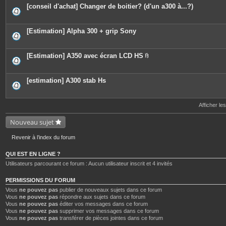
[conseil d'achat] Changer de boitier? (d'un a300 à...?)
[Estimation] Alpha 300 + grip Sony
[Estimation] A350 avec écran LCD HS
P
i
è
c
[estimation] A300 stab Hs
e
s
j
o
Afficher le
i
n
Nouveau sujet
t
e
s
Revenir à l’index du forum
QUI EST EN LIGNE ?
Utilisateurs parcourant ce forum : Aucun utilisateur inscrit et 4 invités
PERMISSIONS DU FORUM
Vous
ne pouvez pas
publier de nouveaux sujets dans ce forum
Vous
ne pouvez pas
répondre aux sujets dans ce forum
Vous
ne pouvez pas
éditer vos messages dans ce forum
Vous
ne pouvez pas
supprimer vos messages dans ce forum
Vous
ne pouvez pas
transférer de pièces jointes dans ce forum