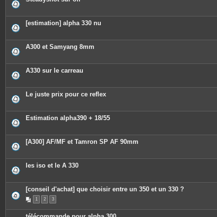
[estimation] alpha 330 nu
A300 et Samyang 8mm
A330 sur le carreau
Le juste prix pour ce reflex
Estimation alpha390 + 18/55
[A300] AF/MF et Tamron SP AF 90mm
les iso et le A 330
[conseil d'achat] que choisir entre un 350 et un 330 ?
1
2
3
télécommande pour alpha 300