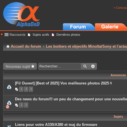
> Concour
Raccourcis
Sujets actifs
Dernières photos
Accueil du forum
Les boitiers et objectifs Minolta/Sony et l'actu
Nouveau sujet
Annonces
[Fil Ouvert] [Best of 2025] Vos meilleures photos 2025
P
1
2
3
i
è
c
Des news du forum!!! un peu de changement pour une nouvell
e
s
1
2
j
o
i
Sujets
n
t
e
Liens pour votre A330/A380 et maj du firmware