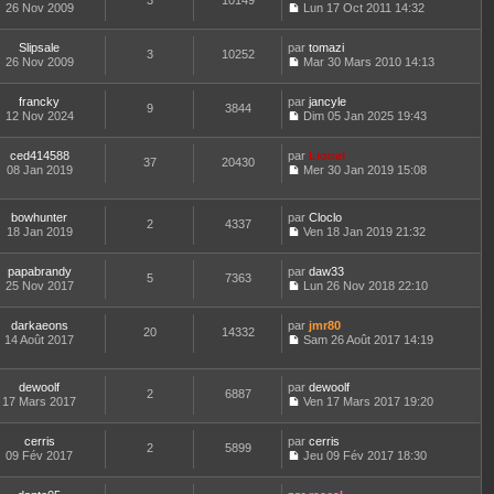
3
10149
e
t
26 Nov 2009
Lun 17 Oct 2011 14:32
d
C
e
e
o
r
r
Slipsale
par
n
tomazi
l
3
10252
n
26 Nov 2009
s
Mar 30 Mars 2010 14:13
e
i
C
u
d
e
o
l
e
francky
par
r
n
jancyle
t
r
9
3844
12 Nov 2024
m
s
Dim 05 Jan 2025 19:43
e
n
C
e
u
r
i
o
s
l
l
e
ced414588
par
n
Lionel
s
t
37
20430
e
r
08 Jan 2019
s
Mer 30 Jan 2019 15:08
a
e
d
m
C
u
g
r
e
e
o
l
e
l
r
s
n
t
e
bowhunter
par
Cloclo
n
s
2
4337
s
e
d
18 Jan 2019
Ven 18 Jan 2019 21:32
i
a
u
r
C
e
e
g
l
l
o
r
r
e
t
e
papabrandy
par
n
daw33
n
m
5
7363
e
d
25 Nov 2017
s
Lun 26 Nov 2018 22:10
i
e
r
C
e
u
e
s
l
o
r
l
r
s
e
darkaeons
par
n
jmr80
n
t
m
20
14332
a
d
14 Août 2017
s
Sam 26 Août 2017 14:19
i
e
e
g
C
e
u
e
r
s
e
o
r
l
r
l
s
n
n
t
m
e
dewoolf
par
dewoolf
a
2
6887
s
i
e
e
d
17 Mars 2017
Ven 17 Mars 2017 19:20
g
u
e
r
C
s
e
e
l
r
l
o
s
r
t
m
e
cerris
par
n
cerris
a
n
2
5899
e
e
d
09 Fév 2017
s
Jeu 09 Fév 2017 18:30
g
i
r
C
s
e
u
e
e
l
o
s
r
l
r