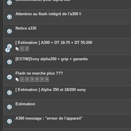
Attention au flash intégré de l'a300
P
i
è
c
Notice a330
e
s
j
o
[ Estimation ] A300 + DT 18-70 + DT 55-200
i
n
1
2
t
e
[ESTIM]Sony alpha350 + grip + garantie
s
Flash ne marche plus ???
1
2
3
4
5
6
[ Estimation ] Alpha 350 et 18/200 sony
Estimation
A300 message : "erreur de l'appareil"