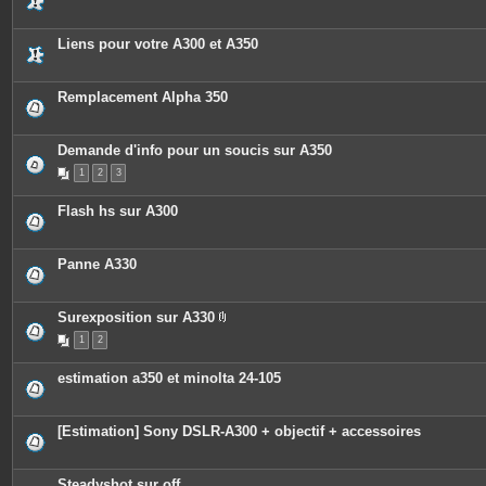
s
Liens pour votre A300 et A350
Remplacement Alpha 350
Demande d'info pour un soucis sur A350
1
2
3
Flash hs sur A300
Panne A330
Surexposition sur A330
P
1
2
i
è
c
estimation a350 et minolta 24-105
e
s
j
o
[Estimation] Sony DSLR-A300 + objectif + accessoires
i
n
t
e
Steadyshot sur off
s