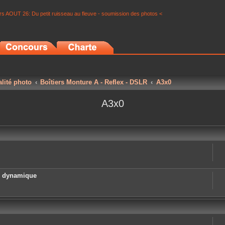
s AOUT 26: Du petit ruisseau au fleuve - soumission des photos <
alité photo
Boîtiers Monture A - Reflex - DSLR
A3x0
A3x0
e dynamique