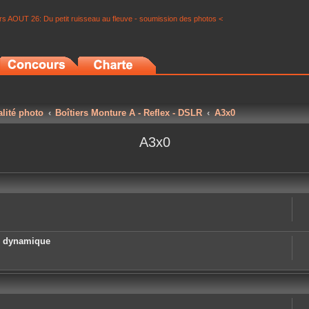
s AOUT 26: Du petit ruisseau au fleuve - soumission des photos <
alité photo
Boîtiers Monture A - Reflex - DSLR
A3x0
A3x0
e dynamique