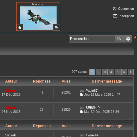
A la une
Connexion
Inscription
207 sujets
1
2
3
4
5
6
Auteur
Réponses
Vues
Dernier message
Lionel
par
Pablo87
41
25201
17 Déc 2025
Jeu 12 Mars 2026 14:47
C
o
n
Lionel
par
SEBSNIP
27
21523
s
26 Nov 2025
Mar 30 Déc 2025 18:34
u
C
l
o
t
n
e
Auteur
Réponses
Vues
Dernier message
s
r
u
l
l
Slipsale
par
Tydav44