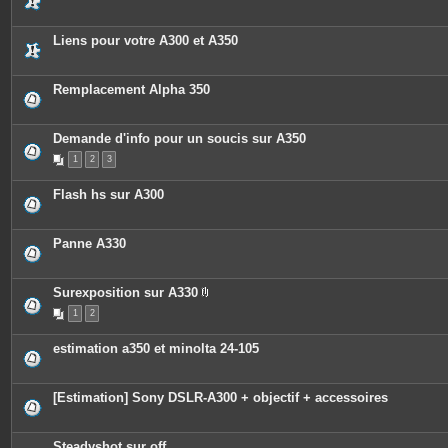
s
Liens pour votre A300 et A350
Remplacement Alpha 350
Demande d'info pour un soucis sur A350
1
2
3
Flash hs sur A300
Panne A330
Surexposition sur A330
P
1
2
i
è
c
estimation a350 et minolta 24-105
e
s
j
o
[Estimation] Sony DSLR-A300 + objectif + accessoires
i
n
t
e
Steadyshot sur off
s