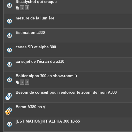
Steadyshot qui craque
1
2
mesure de la lumière
Estimation a330
cartes SD et alpha 300
au sujet de l'écran du a330
Boitier alpha 300 en show-room
P
1
2
i
è
c
Besoin de conseil pour renforcer le zoom de mon A330
e
s
j
o
Ecran A380 hs :(
i
n
t
e
[ESTIMATION]KIT ALPHA 300 18-55
s