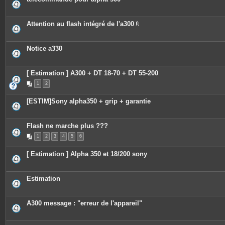
Attention au flash intégré de l'a300
P
i
è
c
Notice a330
e
s
j
o
[ Estimation ] A300 + DT 18-70 + DT 55-200
i
n
1
2
t
e
[ESTIM]Sony alpha350 + grip + garantie
s
Flash ne marche plus ???
1
2
3
4
5
6
[ Estimation ] Alpha 350 et 18/200 sony
Estimation
A300 message : "erreur de l'appareil"