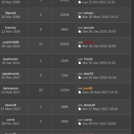
3
10162
e
t
26 Nov 2009
Lun 17 Oct 2011 14:32
d
C
e
e
o
r
r
Slipsale
par
n
tomazi
l
3
10256
n
26 Nov 2009
s
Mar 30 Mars 2010 14:13
e
i
C
u
d
e
o
l
e
francky
par
r
n
jancyle
t
r
9
3854
12 Nov 2024
m
s
Dim 05 Jan 2025 19:43
e
n
C
e
u
r
i
o
s
l
l
e
ced414588
par
n
Lionel
s
t
37
20432
e
r
08 Jan 2019
s
Mer 30 Jan 2019 15:08
a
e
d
m
C
u
g
r
e
e
o
l
e
l
r
s
n
t
e
bowhunter
par
Cloclo
n
s
2
4338
s
e
d
18 Jan 2019
Ven 18 Jan 2019 21:32
i
a
u
r
C
e
e
g
l
l
o
r
r
e
t
e
papabrandy
par
n
daw33
n
m
5
7365
e
d
25 Nov 2017
s
Lun 26 Nov 2018 22:10
i
e
r
C
e
u
e
s
l
o
r
l
r
s
e
darkaeons
par
n
jmr80
n
t
m
20
14334
a
d
14 Août 2017
s
Sam 26 Août 2017 14:19
i
e
e
g
C
e
u
e
r
s
e
o
r
l
r
l
s
n
n
t
m
e
dewoolf
par
dewoolf
a
2
6888
s
i
e
e
d
17 Mars 2017
Ven 17 Mars 2017 19:20
g
u
e
r
C
s
e
e
l
r
l
o
s
r
t
m
e
cerris
par
n
cerris
a
n
2
5899
e
e
d
09 Fév 2017
s
Jeu 09 Fév 2017 18:30
g
i
r
C
s
e
u
e
e
l
o
s
r
l
r