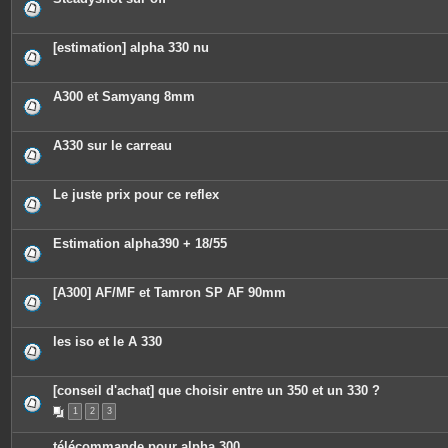
[estimation] alpha 330 nu
A300 et Samyang 8mm
A330 sur le carreau
Le juste prix pour ce reflex
Estimation alpha390 + 18/55
[A300] AF/MF et Tamron SP AF 90mm
les iso et le A 330
[conseil d'achat] que choisir entre un 350 et un 330 ?
1
2
3
télécommande pour alpha 300