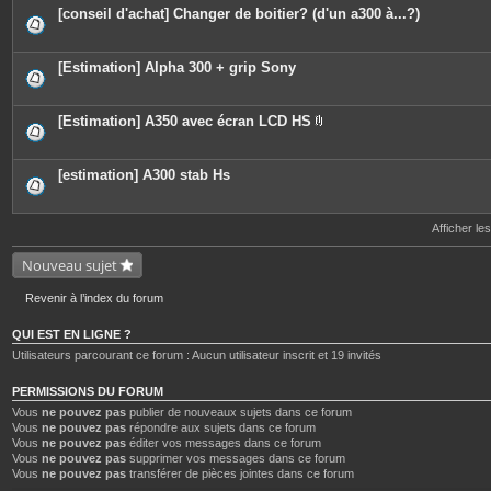
[conseil d'achat] Changer de boitier? (d'un a300 à...?)
[Estimation] Alpha 300 + grip Sony
[Estimation] A350 avec écran LCD HS
P
i
è
c
[estimation] A300 stab Hs
e
s
j
o
Afficher le
i
n
Nouveau sujet
t
e
s
Revenir à l’index du forum
QUI EST EN LIGNE ?
Utilisateurs parcourant ce forum : Aucun utilisateur inscrit et 19 invités
PERMISSIONS DU FORUM
Vous
ne pouvez pas
publier de nouveaux sujets dans ce forum
Vous
ne pouvez pas
répondre aux sujets dans ce forum
Vous
ne pouvez pas
éditer vos messages dans ce forum
Vous
ne pouvez pas
supprimer vos messages dans ce forum
Vous
ne pouvez pas
transférer de pièces jointes dans ce forum