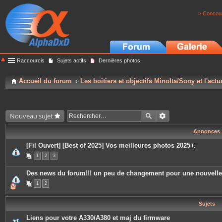
> Concour
Raccourcis
Sujets actifs
Dernières photos
Accueil du forum
Les boitiers et objectifs Minolta/Sony et l'actu
Nouveau sujet
Annonces
[Fil Ouvert] [Best of 2025] Vos meilleures photos 2025
P
1
2
3
i
è
c
Des news du forum!!! un peu de changement pour une nouvell
e
s
1
2
j
o
i
Sujets
n
t
e
Liens pour votre A330/A380 et maj du firmware