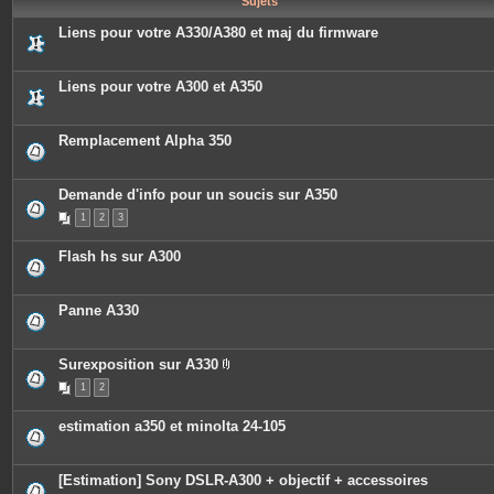
Sujets
e
s
Liens pour votre A330/A380 et maj du firmware
Liens pour votre A300 et A350
Remplacement Alpha 350
Demande d'info pour un soucis sur A350
1
2
3
Flash hs sur A300
Panne A330
Surexposition sur A330
P
1
2
i
è
c
estimation a350 et minolta 24-105
e
s
j
o
[Estimation] Sony DSLR-A300 + objectif + accessoires
i