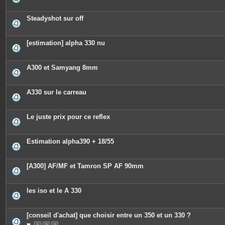
n
t
e
Steadyshot sur off
s
[estimation] alpha 330 nu
A300 et Samyang 8mm
A330 sur le carreau
Le juste prix pour ce reflex
Estimation alpha390 + 18/55
[A300] AF/MF et Tamron SP AF 90mm
les iso et le A 330
[conseil d'achat] que choisir entre un 350 et un 330 ?