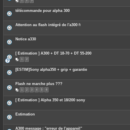
1
2
3
télécommande pour alpha 300
Attention au flash intégré de l'a300
P
i
è
c
Notice a330
e
s
j
o
[ Estimation ] A300 + DT 18-70 + DT 55-200
i
n
1
2
t
e
[ESTIM]Sony alpha350 + grip + garantie
s
Flash ne marche plus ???
1
2
3
4
5
6
[ Estimation ] Alpha 350 et 18/200 sony
Estimation
A300 message : "erreur de l'appareil"