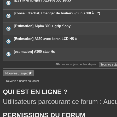
[ESTIMATION]KIT ALPHA 300 18-55
s
[conseil d'achat] Changer de boitier? (d'un a300 à...?)
[Estimation] Alpha 300 + grip Sony
[Estimation] A350 avec écran LCD HS
P
i
è
c
[estimation] A300 stab Hs
e
s
j
o
Afficher les sujets publiés depuis :
i
n
Nouveau sujet
t
e
s
Revenir à l’index du forum
QUI EST EN LIGNE ?
Utilisateurs parcourant ce forum : Aucun 
PERMISSIONS DU FORUM