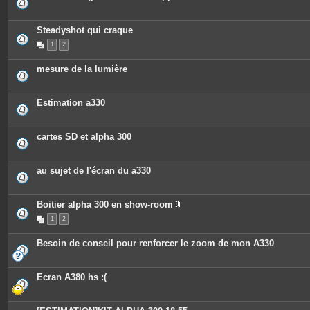
Steadyshot qui craque
1
2
mesure de la lumière
Estimation a330
cartes SD et alpha 300
au sujet de l'écran du a330
Boitier alpha 300 en show-room
P
1
2
i
è
c
Besoin de conseil pour renforcer le zoom de mon A330
e
s
j
o
Ecran A380 hs :(
i
n
t
e