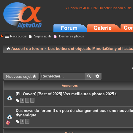
> Concours AOUT 26: Du petit ruisseau au fle
Raccourcis
Sujets actifs
Dernières photos
Accueil du forum
Les boitiers et objectifs Minolta/Sony et l'actu
Nouveau sujet
Annonces
[Fil Ouvert] [Best of 2025] Vos meilleures photos 2025
P
1
2
3
i
è
c
Des news du forum!!! un peu de changement pour une nouvelle
e
dynamique
s
j
1
2
o
i
n
t