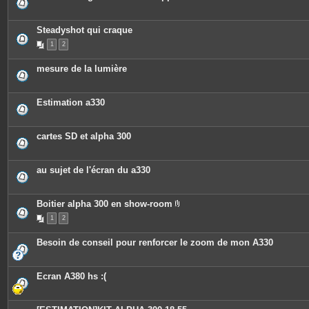
Steadyshot qui craque
1
2
mesure de la lumière
Estimation a330
cartes SD et alpha 300
au sujet de l'écran du a330
Boitier alpha 300 en show-room
P
1
2
i
è
c
Besoin de conseil pour renforcer le zoom de mon A330
e
s
j
o
Ecran A380 hs :(
i
n
t
e