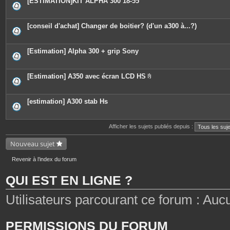
[ESTIMATION]KIT ALPHA 300 18-55
s
[conseil d'achat] Changer de boitier? (d'un a300 à...?)
[Estimation] Alpha 300 + grip Sony
[Estimation] A350 avec écran LCD HS
P
i
è
c
[estimation] A300 stab Hs
e
s
j
o
Afficher les sujets publiés depuis :
i
n
Nouveau sujet
t
e
s
Revenir à l’index du forum
QUI EST EN LIGNE ?
Utilisateurs parcourant ce forum : Aucun 
PERMISSIONS DU FORUM