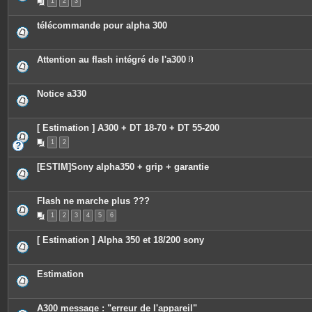
1
2
3
télécommande pour alpha 300
Attention au flash intégré de l'a300
P
i
è
c
Notice a330
e
s
j
o
[ Estimation ] A300 + DT 18-70 + DT 55-200
i
n
1
2
t
e
[ESTIM]Sony alpha350 + grip + garantie
s
Flash ne marche plus ???
1
2
3
4
5
6
[ Estimation ] Alpha 350 et 18/200 sony
Estimation
A300 message : "erreur de l'appareil"