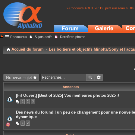
> Concours AOUT 26: Du petit ruisseau au fle
Raccourcis
Sujets actifs
Dernières photos
Accueil du forum
Les boitiers et objectifs Minolta/Sony et l'actu
Nouveau sujet
Annonces
[Fil Ouvert] [Best of 2025] Vos meilleures photos 2025
P
1
2
3
i
è
c
Des news du forum!!! un peu de changement pour une nouvelle
e
dynamique
s
j
1
2
o
i
n
t