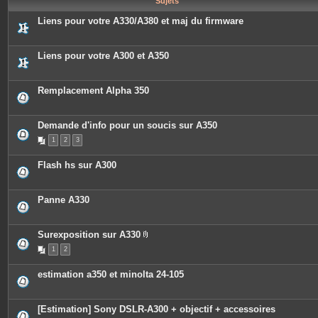
Sujets
e
s
Liens pour votre A330/A380 et maj du firmware
Liens pour votre A300 et A350
Remplacement Alpha 350
Demande d'info pour un soucis sur A350
1
2
3
Flash hs sur A300
Panne A330
Surexposition sur A330
P
1
2
i
è
c
estimation a350 et minolta 24-105
e
s
j
o
[Estimation] Sony DSLR-A300 + objectif + accessoires
i