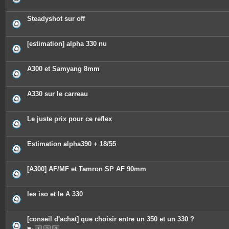
n
t
e
Steadyshot sur off
s
[estimation] alpha 330 nu
A300 et Samyang 8mm
A330 sur le carreau
Le juste prix pour ce reflex
Estimation alpha390 + 18/55
[A300] AF/MF et Tamron SP AF 90mm
les iso et le A 330
[conseil d'achat] que choisir entre un 350 et un 330 ?