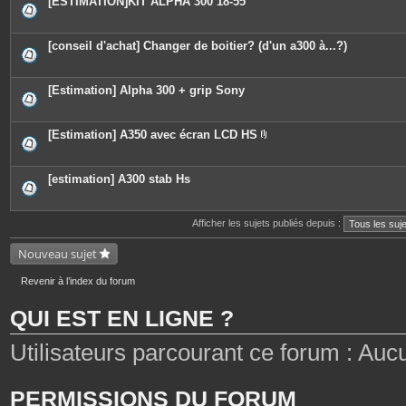
[ESTIMATION]KIT ALPHA 300 18-55
s
[conseil d'achat] Changer de boitier? (d'un a300 à...?)
[Estimation] Alpha 300 + grip Sony
[Estimation] A350 avec écran LCD HS
P
i
è
c
[estimation] A300 stab Hs
e
s
j
o
Afficher les sujets publiés depuis :
i
n
Nouveau sujet
t
e
s
Revenir à l’index du forum
QUI EST EN LIGNE ?
Utilisateurs parcourant ce forum : Aucun 
PERMISSIONS DU FORUM