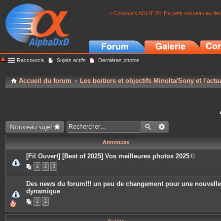
> Concours AOUT 26: Du petit ruisseau au fle
Raccourcis
Sujets actifs
Dernières photos
Accueil du forum
Les boitiers et objectifs Minolta/Sony et l'actu
Nouveau sujet
Annonces
[Fil Ouvert] [Best of 2025] Vos meilleures photos 2025
P
1
2
3
i
è
c
Des news du forum!!! un peu de changement pour une nouvelle
e
dynamique
s
j
1
2
o
i
n
t