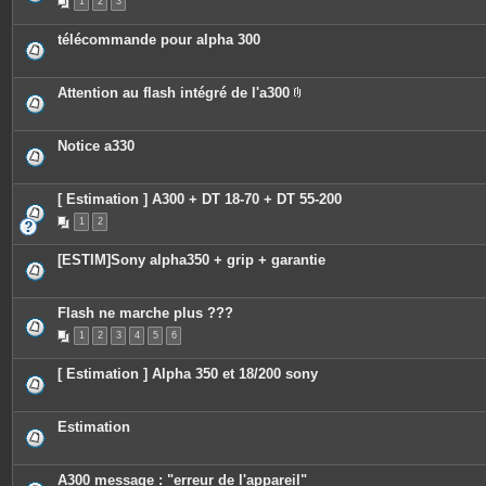
1
2
3
télécommande pour alpha 300
Attention au flash intégré de l'a300
P
i
è
c
Notice a330
e
s
j
o
[ Estimation ] A300 + DT 18-70 + DT 55-200
i
n
1
2
t
e
[ESTIM]Sony alpha350 + grip + garantie
s
Flash ne marche plus ???
1
2
3
4
5
6
[ Estimation ] Alpha 350 et 18/200 sony
Estimation
A300 message : "erreur de l'appareil"