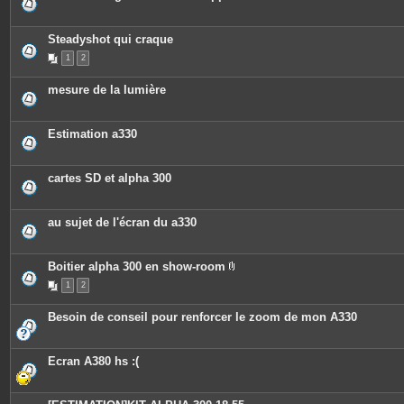
Steadyshot qui craque
1
2
mesure de la lumière
Estimation a330
cartes SD et alpha 300
au sujet de l'écran du a330
Boitier alpha 300 en show-room
P
1
2
i
è
c
Besoin de conseil pour renforcer le zoom de mon A330
e
s
j
o
Ecran A380 hs :(
i
n
t
e