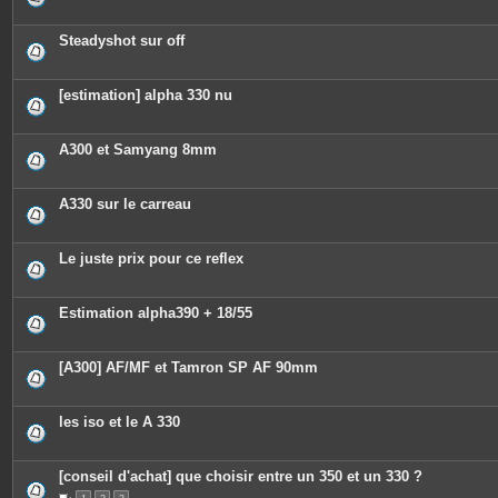
n
t
e
Steadyshot sur off
s
[estimation] alpha 330 nu
A300 et Samyang 8mm
A330 sur le carreau
Le juste prix pour ce reflex
Estimation alpha390 + 18/55
[A300] AF/MF et Tamron SP AF 90mm
les iso et le A 330
[conseil d'achat] que choisir entre un 350 et un 330 ?