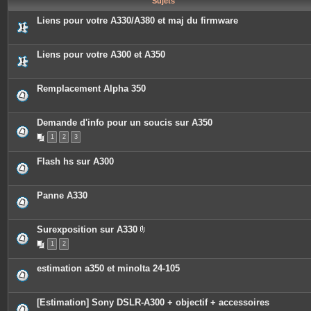
Sujets
e
s
Liens pour votre A330/A380 et maj du firmware
Liens pour votre A300 et A350
Remplacement Alpha 350
Demande d'info pour un soucis sur A350
1
2
3
Flash hs sur A300
Panne A330
Surexposition sur A330
P
1
2
i
è
c
estimation a350 et minolta 24-105
e
s
j
o
[Estimation] Sony DSLR-A300 + objectif + accessoires
i