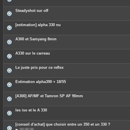
n
t
e
Steadyshot sur off
s
[estimation] alpha 330 nu
A300 et Samyang 8mm
A330 sur le carreau
Le juste prix pour ce reflex
Estimation alpha390 + 18/55
[A300] AF/MF et Tamron SP AF 90mm
les iso et le A 330
[conseil d'achat] que choisir entre un 350 et un 330 ?