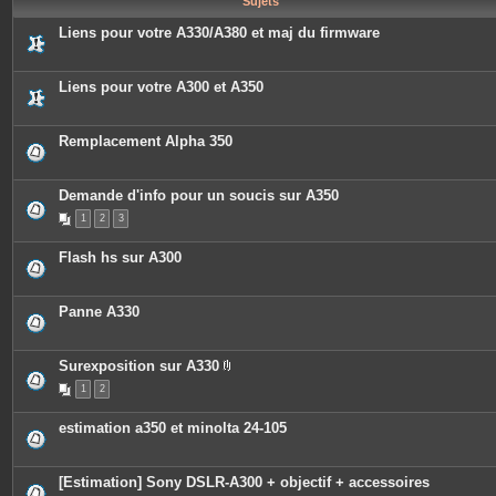
Sujets
e
s
Liens pour votre A330/A380 et maj du firmware
Liens pour votre A300 et A350
Remplacement Alpha 350
Demande d'info pour un soucis sur A350
1
2
3
Flash hs sur A300
Panne A330
Surexposition sur A330
P
1
2
i
è
c
estimation a350 et minolta 24-105
e
s
j
o
[Estimation] Sony DSLR-A300 + objectif + accessoires
i