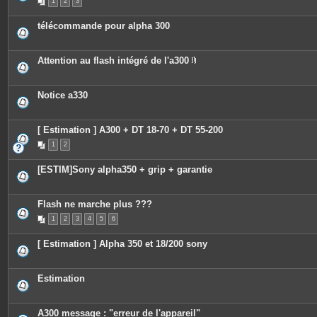
1
2
3
télécommande pour alpha 300
Attention au flash intégré de l'a300
P
i
è
c
Notice a330
e
s
j
o
[ Estimation ] A300 + DT 18-70 + DT 55-200
i
n
1
2
t
e
[ESTIM]Sony alpha350 + grip + garantie
s
Flash ne marche plus ???
1
2
3
4
5
6
[ Estimation ] Alpha 350 et 18/200 sony
Estimation
A300 message : "erreur de l'appareil"