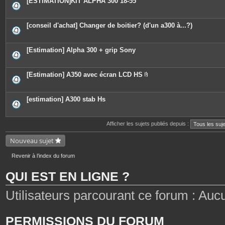
[ESTIMATION]KIT ALPHA 300 18-55
s
[conseil d'achat] Changer de boitier? (d'un a300 à...?)
[Estimation] Alpha 300 + grip Sony
[Estimation] A350 avec écran LCD HS
P
i
è
c
[estimation] A300 stab Hs
e
s
j
o
Afficher les sujets publiés depuis :
i
n
Nouveau sujet
t
e
s
Revenir à l’index du forum
QUI EST EN LIGNE ?
Utilisateurs parcourant ce forum : Aucun 
PERMISSIONS DU FORUM