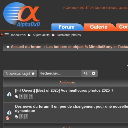
> Concours AOUT 26: Du petit ruisseau au fle
Raccourcis
Sujets actifs
Dernières photos
Accueil du forum
Les boitiers et objectifs Minolta/Sony et l'actu
Nouveau sujet
Annonces
[Fil Ouvert] [Best of 2025] Vos meilleures photos 2025
P
1
2
3
i
è
c
Des news du forum!!! un peu de changement pour une nouvelle
e
dynamique
s
j
1
2
o
i
n
t