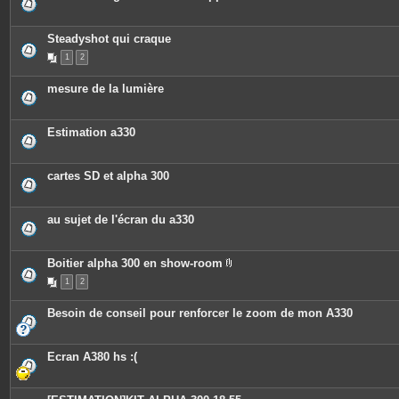
Steadyshot qui craque
1
2
mesure de la lumière
Estimation a330
cartes SD et alpha 300
au sujet de l'écran du a330
Boitier alpha 300 en show-room
P
1
2
i
è
c
Besoin de conseil pour renforcer le zoom de mon A330
e
s
j
o
Ecran A380 hs :(
i
n
t
e