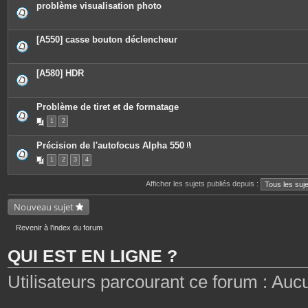
problème visualisation photo
[A550] casse bouton déclencheur
[A580] HDR
Problème de tiret et de formatage
1
2
Précision de l'autofocus Alpha 550
P
1
2
3
4
i
è
c
Afficher les sujets publiés depuis :
e
s
j
Nouveau sujet
o
i
n
Revenir à l’index du forum
t
e
QUI EST EN LIGNE ?
s
Utilisateurs parcourant ce forum : Aucun 