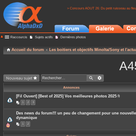
> Concours AOUT 26: Du petit ruisseau au fle
Raccourcis
Sujets actifs
Dernières photos
Accueil du forum
Les boitiers et objectifs Minolta/Sony et l'actu
A4
Nouveau sujet
Annonces
[Fil Ouvert] [Best of 2025] Vos meilleures photos 2025
P
1
2
3
i
è
c
Des news du forum!!! un peu de changement pour une nouvelle
e
dynamique
s
j
1
2
o
i
n
t