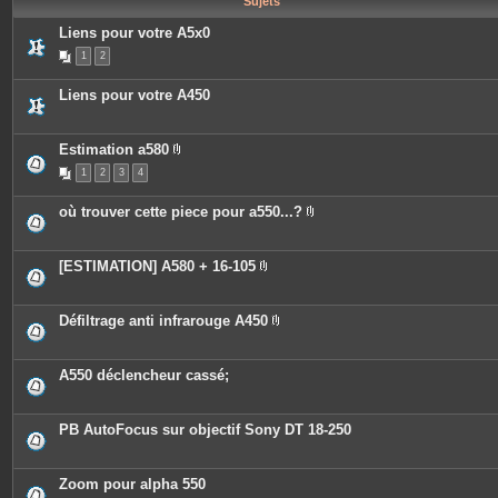
Sujets
e
s
Liens pour votre A5x0
1
2
Liens pour votre A450
Estimation a580
P
1
2
3
4
i
è
c
où trouver cette piece pour a550...?
e
P
s
i
j
è
o
c
[ESTIMATION] A580 + 16-105
i
e
P
n
s
i
t
j
è
e
o
c
Défiltrage anti infrarouge A450
s
i
e
P
n
s
i
t
j
è
e
o
c
A550 déclencheur cassé;
s
i
e
n
s
t
j
e
o
PB AutoFocus sur objectif Sony DT 18-250
s
i
n
t
e
Zoom pour alpha 550
s