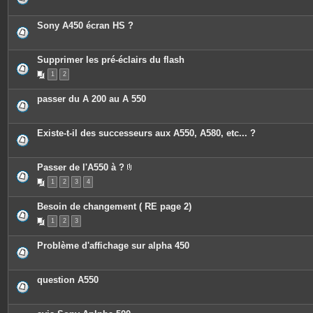
Sony A450 écran HS ?
Supprimer les pré-éclairs du flash
1
2
passer du A 200 au A 550
Existe-t-il des successeurs aux A550, A580, etc... ?
Passer de l'A550 à ?
P
1
2
3
4
i
è
c
Besoin de changement ( RE page 2)
e
s
1
2
3
j
o
i
Problème d'affichage sur alpha 450
n
t
e
s
question A550