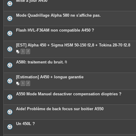
Mise à jour A450
Mode Quadrillage Alpha 580 ne s'affiche pas.
Flash HVL-F36AM non compatible A450 ?
[EST] Alpha 450 + Sigma HSM 50-150 f2,8 + Tokina 28-70 f2.8
1
2
A580: traitement du bruit.
P
i
è
c
[Estimation] A450 + longue garantie
e
1
2
s
j
o
A550 Mode Manuel desactiver compensation dioptries ?
i
n
t
e
Aide! Problème de back focus sur boitier A550
s
Un 450L ?