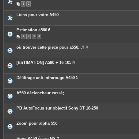
s
1
2
Liens pour votre A450
Estimation a580
P
1
2
3
4
i
è
c
où trouver cette piece pour a550...?
e
P
s
i
j
è
o
c
[ESTIMATION] A580 + 16-105
i
e
P
n
s
i
t
j
è
e
o
c
Défiltrage anti infrarouge A450
s
i
e
P
n
s
i
t
j
è
e
o
c
A550 déclencheur cassé;
s
i
e
n
s
t
j
e
o
PB AutoFocus sur objectif Sony DT 18-250
s
i
n
t
e
Zoom pour alpha 550
s
Sony A450 écran HS ?