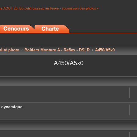
s AOUT 26: Du petit ruisseau au fleuve - soumission des photos <
alité photo
Boîtiers Monture A - Reflex - DSLR
A450/A5x0
A450/A5x0
e dynamique