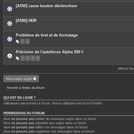
[A550] casse bouton déclencheur
[A580] HDR
Problème de tiret et de formatage
1
2
Précision de l'autofocus Alpha 550
P
1
2
3
4
i
è
c
Afficher le
e
s
j
Nouveau sujet
o
i
n
Revenir à l’index du forum
t
e
QUI EST EN LIGNE ?
s
Utilisateurs parcourant ce forum : Aucun utilisateur inscrit et 5 invités
PERMISSIONS DU FORUM
Vous
ne pouvez pas
publier de nouveaux sujets dans ce forum
Vous
ne pouvez pas
répondre aux sujets dans ce forum
Vous
ne pouvez pas
éditer vos messages dans ce forum
Vous
ne pouvez pas
supprimer vos messages dans ce forum