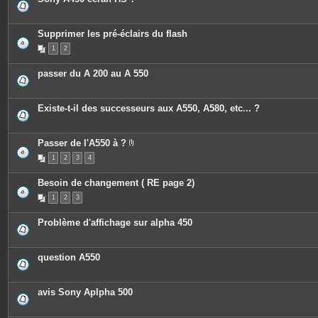
Supprimer les pré-éclairs du flash
1
2
passer du A 200 au A 550
Existe-t-il des successeurs aux A550, A580, etc... ?
Passer de l'A550 à ?
P
1
2
3
4
i
è
c
Besoin de changement ( RE page 2)
e
s
1
2
3
j
o
i
Problème d'affichage sur alpha 450
n
t
e
s
question A550
avis Sony Aplpha 500