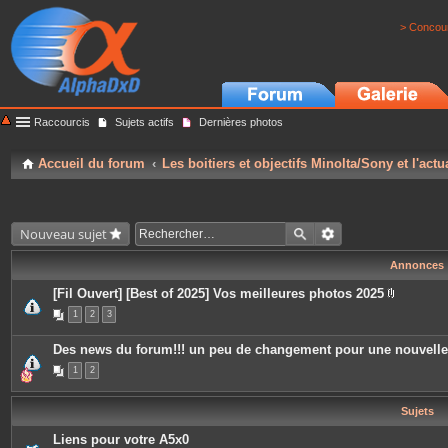
> Concour
Raccourcis
Sujets actifs
Dernières photos
Accueil du forum
Les boitiers et objectifs Minolta/Sony et l'actu
Nouveau sujet
Annonces
[Fil Ouvert] [Best of 2025] Vos meilleures photos 2025
P
1
2
3
i
è
c
Des news du forum!!! un peu de changement pour une nouvell
e
s
1
2
j
o
i
Sujets
n
t
e
Liens pour votre A5x0