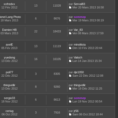
e
o
l
r
l
s
r
xxfredxx
par
n
Serval83
t
m
13
11028
e
a
n
12 Fév 2012
s
Mer 20 Mars 2013 16:58
e
e
d
g
i
C
u
r
s
e
e
e
o
l
l
s
r
r
ionel Lang Photo
par
n
sommep
t
6
8676
e
a
n
m
18 Mars 2013
s
Mar 19 Mars 2013 00:19
e
d
g
i
C
e
u
r
e
e
e
o
s
l
l
r
r
Damien HB
par
n
Var_83
s
t
22
18433
e
n
m
03 Mars 2013
s
Ven 08 Mars 2013 17:59
a
e
d
i
C
e
u
g
r
e
e
o
s
l
e
l
r
r
n
s
t
e
axelE
par
minoltista
n
m
13
11119
s
a
e
d
05 Fév 2013
Dim 10 Fév 2013 20:44
i
e
u
g
r
C
e
e
s
l
e
l
o
r
r
s
t
e
yuedong
par
n
Valoch
n
m
16
16105
a
e
d
13 Déc 2012
s
Lun 14 Jan 2013 15:34
i
e
g
r
C
e
u
e
s
e
l
o
r
l
r
s
e
n
n
t
m
poil77
par
dje1050
a
d
3
8305
s
i
e
e
22 Déc 2012
Sam 22 Déc 2012 12:08
g
e
u
e
r
C
s
e
r
l
r
l
o
s
n
t
m
e
thingvellir
par
n
thingvellir
a
8
9260
i
e
e
d
13 Déc 2012
s
Mer 19 Déc 2012 11:25
g
e
r
C
s
e
u
e
r
l
o
s
r
l
m
e
sergio33
par
n
sommep
a
n
t
6
8613
e
d
18 Nov 2012
s
Lun 19 Nov 2012 00:54
g
i
e
C
s
e
u
e
e
r
o
s
r
l
r
l
ceriug
par
n
jr56
a
n
t
m
3
7916
e
06 Oct 2012
s
Sam 06 Oct 2012 18:44
g
i
e
e
d
C
u