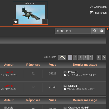
A la une
Connexion
Inscription
346 sujets
1
2
3
4
5
…
9
Auteur
Réponses
Vues
Dernier message
Lionel
par
Pablo87
41
25222
17 Déc 2025
Jeu 12 Mars 2026 14:47
C
o
n
Lionel
par
SEBSNIP
27
21545
s
26 Nov 2025
Mar 30 Déc 2025 18:34
u
C
l
o
t
n
e
Auteur
Réponses
Vues
Dernier message
s
r
u
l
l
Slipsale
par
Crashoveride-HF