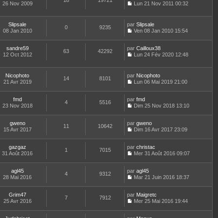
18
19721
e
t
26 Nov 2009
Lun 21 Nov 2011 00:32
d
C
e
e
o
r
r
n
l
Slipsale
par
Slipsale
n
0
9235
s
e
08 Jan 2010
Ven 08 Jan 2010 15:54
i
u
d
C
e
l
e
o
r
t
r
sandre59
par
n
Cailloux38
63
42292
m
e
n
12 Oct 2012
s
Lun 24 Fév 2020 12:48
e
r
i
C
u
s
l
e
o
l
s
e
r
n
t
Nicophoto
par
Nicophoto
a
d
14
8101
m
s
e
21 Avr 2019
Lun 06 Mai 2019 21:00
g
e
e
u
r
C
e
r
s
l
l
o
n
s
t
e
fmd
par
n
fmd
4
5516
i
a
e
d
23 Nov 2018
s
Dim 25 Nov 2018 13:10
e
g
r
C
e
u
r
e
l
o
r
l
m
e
gweno
par
n
gweno
n
t
11
10642
e
d
15 Avr 2017
s
Dim 16 Avr 2017 23:09
i
e
C
s
e
u
e
r
o
s
r
l
r
l
gazgaz
par
n
christac
a
n
t
m
1
7015
e
31 Août 2016
s
Mer 31 Août 2016 09:07
g
i
e
e
d
C
u
e
e
r
s
e
o
l
r
l
s
r
agl45
par
n
agl45
t
m
4
9312
e
a
n
28 Mai 2016
s
Mar 21 Juin 2016 18:37
e
e
d
g
i
C
u
r
s
e
e
e
o
l
l
s
r
r
Grim47
par
n
Maigretc
t
7
7912
e
a
n
m
25 Avr 2016
s
Mer 25 Mai 2016 19:44
e
d
g
i
C
e
u
r
e
e
e
o
s
l
l
r