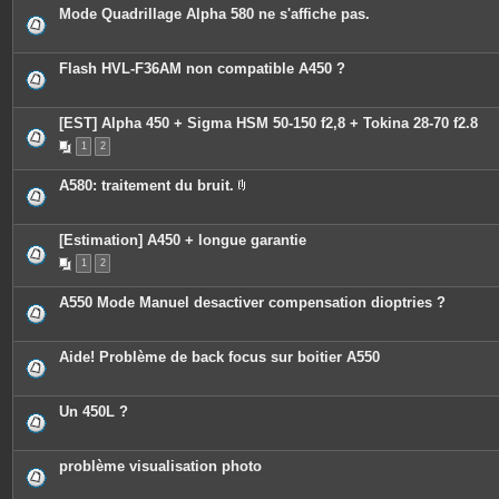
Mode Quadrillage Alpha 580 ne s'affiche pas.
Flash HVL-F36AM non compatible A450 ?
[EST] Alpha 450 + Sigma HSM 50-150 f2,8 + Tokina 28-70 f2.8
1
2
A580: traitement du bruit.
P
i
è
c
[Estimation] A450 + longue garantie
e
1
2
s
j
o
A550 Mode Manuel desactiver compensation dioptries ?
i
n
t
e
Aide! Problème de back focus sur boitier A550
s
Un 450L ?
problème visualisation photo