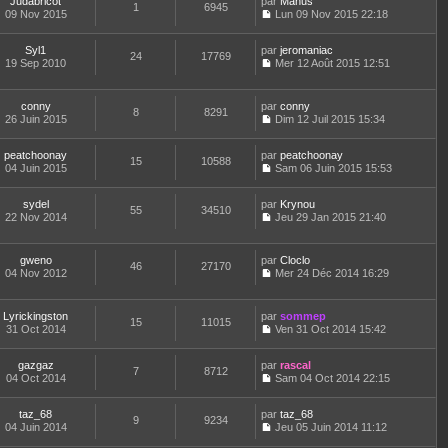
r
Judabricot
par
n
Manus
s
t
1
6945
e
n
m
09 Nov 2015
s
Lun 09 Nov 2015 22:18
a
e
d
i
C
e
u
g
r
e
e
o
s
l
e
l
r
r
Syl1
par
n
jeromaniac
s
t
24
17769
e
n
m
19 Sep 2010
s
Mer 12 Août 2015 12:51
a
e
d
i
C
e
u
g
r
e
e
o
s
l
e
l
r
r
n
s
t
e
conny
par
conny
n
m
8
8291
s
a
e
d
26 Juin 2015
Dim 12 Juil 2015 15:34
i
e
u
g
r
C
e
e
s
l
e
l
o
r
r
s
t
e
peatchoonay
par
n
peatchoonay
n
m
15
10588
a
e
d
04 Juin 2015
s
Sam 06 Juin 2015 15:53
i
e
g
r
C
e
u
e
s
e
l
o
r
l
r
s
e
sydel
par
n
Krynou
n
t
m
55
34510
a
d
22 Nov 2014
s
Jeu 29 Jan 2015 21:40
i
e
e
g
C
e
u
e
r
s
e
o
r
l
r
l
s
n
n
t
m
e
gweno
par
Cloclo
a
46
27170
s
i
e
e
d
04 Nov 2012
Mer 24 Déc 2014 16:29
g
u
e
r
C
s
e
e
l
r
l
o
s
r
t
m
e
n
a
n
Lyrickingston
par
sommep
e
e
d
15
11015
s
g
i
31 Oct 2014
Ven 31 Oct 2014 15:42
r
s
e
u
e
e
C
l
s
r
l
r
o
e
a
n
t
m
gazgaz
par
n
rascal
d
7
8712
g
i
e
e
04 Oct 2014
s
Sam 04 Oct 2014 22:15
e
e
e
r
C
s
u
r
r
l
o
s
l
n
m
e
taz_68
par
n
taz_68
a
t
9
9234
i
e
d
04 Juin 2014
s
Jeu 05 Juin 2014 11:12
g
e
e
C
s
e
u
e
r