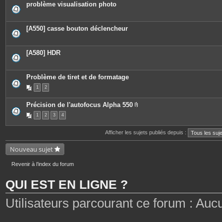
problème visualisation photo
[A550] casse bouton déclencheur
[A580] HDR
Problème de tiret et de formatage
1
2
Précision de l'autofocus Alpha 550
P
1
2
3
4
i
è
c
Afficher les sujets publiés depuis :
e
s
j
Nouveau sujet
o
i
n
Revenir à l’index du forum
t
e
QUI EST EN LIGNE ?
s
Utilisateurs parcourant ce forum : Aucun 