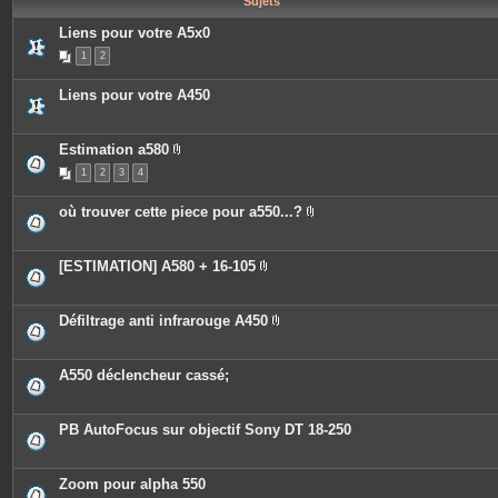
Sujets
e
s
Liens pour votre A5x0
1
2
Liens pour votre A450
Estimation a580
P
1
2
3
4
i
è
c
où trouver cette piece pour a550...?
e
P
s
i
j
è
o
c
[ESTIMATION] A580 + 16-105
i
e
P
n
s
i
t
j
è
e
o
c
Défiltrage anti infrarouge A450
s
i
e
P
n
s
i
t
j
è
e
o
c
A550 déclencheur cassé;
s
i
e
n
s
t
j
e
o
PB AutoFocus sur objectif Sony DT 18-250
s
i
n
t
e
Zoom pour alpha 550
s