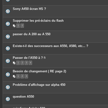
Sony A450 écran HS ?
Supprimer les pré-éclairs du flash
1
2
passer du A 200 au A 550
Existe-t-il des successeurs aux A550, A580, etc... ?
Passer de l'A550 à ?
P
1
2
3
4
i
è
c
Besoin de changement ( RE page 2)
e
s
1
2
3
j
o
i
Problème d'affichage sur alpha 450
n
t
e
s
question A550