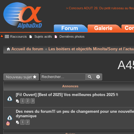
> Concours AOUT 26: Du petit ruisseau au fle
Raccourcis
Sujets actifs
Dernières photos
Accueil du forum
Les boitiers et objectifs Minolta/Sony et l'actu
A4
Nouveau sujet
Annonces
[Fil Ouvert] [Best of 2025] Vos meilleures photos 2025
P
1
2
3
i
è
c
Des news du forum!!! un peu de changement pour une nouvelle
e
dynamique
s
j
1
2
o
i
n
t