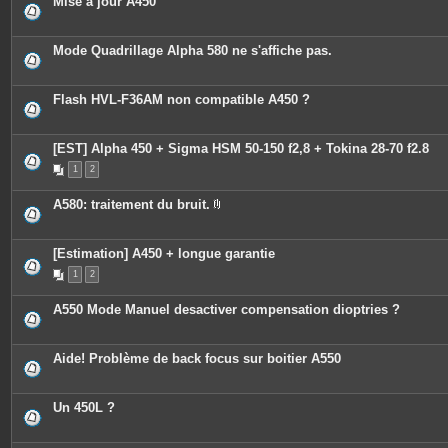
Mise à jour A450
Mode Quadrillage Alpha 580 ne s'affiche pas.
Flash HVL-F36AM non compatible A450 ?
[EST] Alpha 450 + Sigma HSM 50-150 f2,8 + Tokina 28-70 f2.8
1
2
A580: traitement du bruit.
P
i
è
c
[Estimation] A450 + longue garantie
e
1
2
s
j
o
A550 Mode Manuel desactiver compensation dioptries ?
i
n
t
e
Aide! Problème de back focus sur boitier A550
s
Un 450L ?