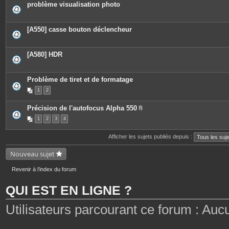
problème visualisation photo
[A550] casse bouton déclencheur
[A580] HDR
Problème de tiret et de formatage
1
2
Précision de l'autofocus Alpha 550
P
1
2
3
4
i
è
c
Afficher les sujets publiés depuis :
e
s
j
Nouveau sujet
o
i
n
Revenir à l’index du forum
t
e
QUI EST EN LIGNE ?
s
Utilisateurs parcourant ce forum : Aucun 