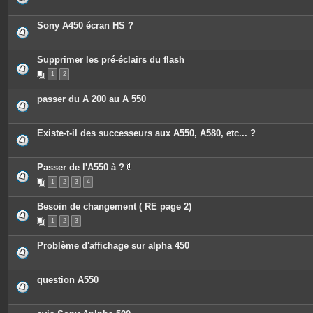
Sony A450 écran HS ?
Supprimer les pré-éclairs du flash
1
2
passer du A 200 au A 550
Existe-t-il des successeurs aux A550, A580, etc... ?
Passer de l'A550 à ?
P
1
2
3
4
i
è
c
Besoin de changement ( RE page 2)
e
s
1
2
3
j
o
i
Problème d'affichage sur alpha 450
n
t
e
s
question A550