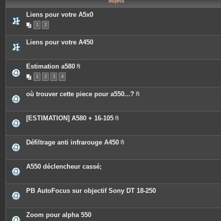
Sujets
e
s
Liens pour votre A5x0
1
2
Liens pour votre A450
Estimation a580
P
1
2
3
4
i
è
c
où trouver cette piece pour a550...?
e
P
s
i
j
è
o
c
[ESTIMATION] A580 + 16-105
i
e
P
n
s
i
t
j
è
e
o
c
Défiltrage anti infrarouge A450
s
i
e
P
n
s
i
t
j
è
e
o
c
A550 déclencheur cassé;
s
i
e
n
s
t
j
e
o
PB AutoFocus sur objectif Sony DT 18-250
s
i
n
t
e
Zoom pour alpha 550
s