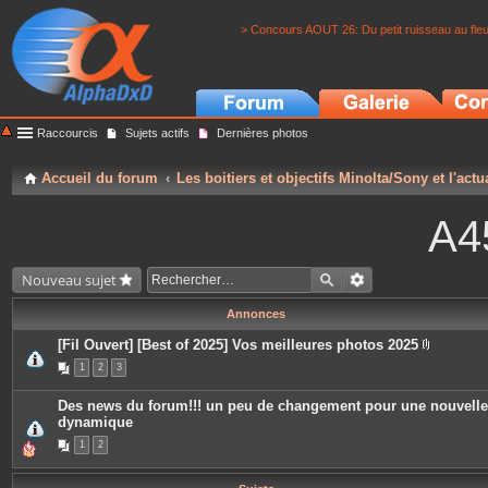
> Concours AOUT 26: Du petit ruisseau au fle
Raccourcis
Sujets actifs
Dernières photos
Accueil du forum
Les boitiers et objectifs Minolta/Sony et l'actu
A4
Nouveau sujet
Annonces
[Fil Ouvert] [Best of 2025] Vos meilleures photos 2025
P
1
2
3
i
è
c
Des news du forum!!! un peu de changement pour une nouvelle
e
dynamique
s
j
1
2
o
i
n
t