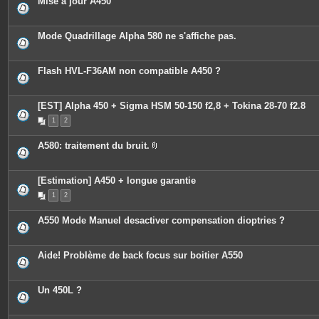
Mise à jour A450
Mode Quadrillage Alpha 580 ne s'affiche pas.
Flash HVL-F36AM non compatible A450 ?
[EST] Alpha 450 + Sigma HSM 50-150 f2,8 + Tokina 28-70 f2.8
1
2
A580: traitement du bruit.
P
i
è
c
[Estimation] A450 + longue garantie
e
1
2
s
j
o
A550 Mode Manuel desactiver compensation dioptries ?
i
n
t
e
Aide! Problème de back focus sur boitier A550
s
Un 450L ?