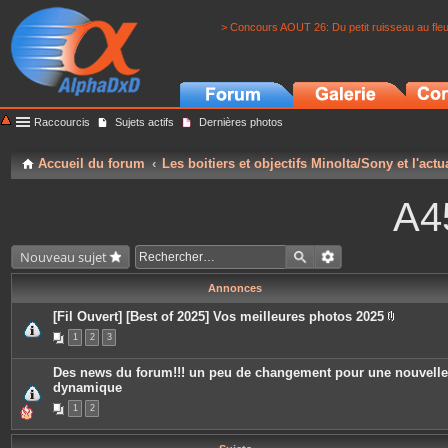
> Concours AOUT 26: Du petit ruisseau au fle
Raccourcis
Sujets actifs
Dernières photos
Accueil du forum
Les boitiers et objectifs Minolta/Sony et l'actu
A4
Nouveau sujet
Annonces
[Fil Ouvert] [Best of 2025] Vos meilleures photos 2025
P
1
2
3
i
è
c
Des news du forum!!! un peu de changement pour une nouvelle
e
dynamique
s
j
1
2
o
i
n
t