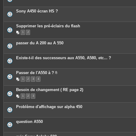
Sony A450 écran HS ?
Supprimer les pré-éclairs du flash
1
2
passer du A 200 au A 550
Existe-t-il des successeurs aux A550, A580, etc... ?
Passer de l'A550 à ?
P
1
2
3
4
i
è
c
Besoin de changement ( RE page 2)
e
s
1
2
3
j
o
i
Problème d'affichage sur alpha 450
n
t
e
s
question A550