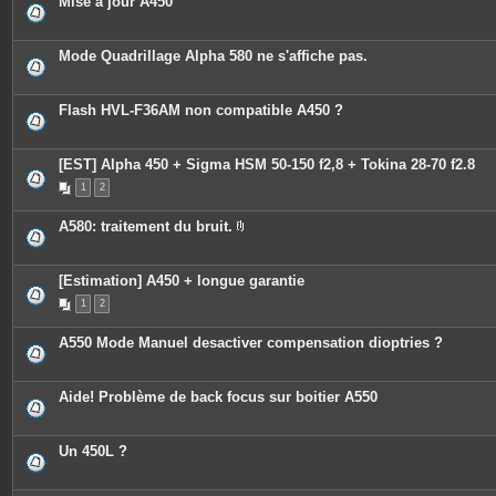
Mise à jour A450
Mode Quadrillage Alpha 580 ne s'affiche pas.
Flash HVL-F36AM non compatible A450 ?
[EST] Alpha 450 + Sigma HSM 50-150 f2,8 + Tokina 28-70 f2.8
1
2
A580: traitement du bruit.
P
i
è
c
[Estimation] A450 + longue garantie
e
1
2
s
j
o
A550 Mode Manuel desactiver compensation dioptries ?
i
n
t
e
Aide! Problème de back focus sur boitier A550
s
Un 450L ?