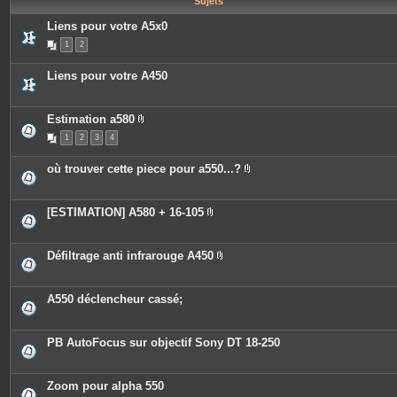
Sujets
e
s
Liens pour votre A5x0
1
2
Liens pour votre A450
Estimation a580
P
1
2
3
4
i
è
c
où trouver cette piece pour a550...?
e
P
s
i
j
è
o
c
[ESTIMATION] A580 + 16-105
i
e
P
n
s
i
t
j
è
e
o
c
Défiltrage anti infrarouge A450
s
i
e
P
n
s
i
t
j
è
e
o
c
A550 déclencheur cassé;
s
i
e
n
s
t
j
e
o
PB AutoFocus sur objectif Sony DT 18-250
s
i
n
t
e
Zoom pour alpha 550
s