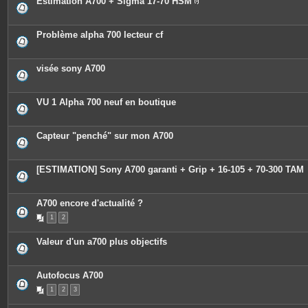
Estimation A700 + Sigma 17-70 HSM
P
i
è
c
Problème alpha 700 lecteur cf
e
s
j
o
visée sony A700
i
n
t
e
VU 1 Alpha 700 neuf en boutique
s
Capteur "penché" sur mon A700
[ESTIMATION] Sony A700 garanti + Grip + 16-105 + 70-300 TAM
A700 encore d'actualité ?
1
2
Valeur d'un a700 plus objectifs
Autofocus A700
1
2
3