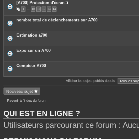
[A700] Protection d'écran
P
1
…
10
11
12
13
14
i
è
c
nombre total de déclenchements sur A700
e
s
j
o
Estimation a700
i
n
t
e
Expo sur un A700
s
Compteur A700
Afficher les sujets publiés depuis :
Nouveau sujet
Revenir à l’index du forum
QUI EST EN LIGNE ?
Utilisateurs parcourant ce forum : Aucun 