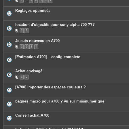
1
…
3
4
5
6
7
Reglages optimisés
location d'objectifs pour sony alpha 700 ???
1
2
Je suis nouveau en A700
1
2
3
4
[Estimation A700] + config complete
Achat envisagé
1
2
[A700] Importer des espaces couleurs ?
bagues macro pour a700 ? vu sur missnumerique
Conseil achat A700