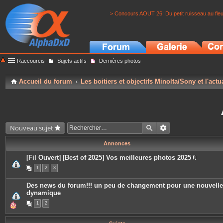
> Concours AOUT 26: Du petit ruisseau au fle
Raccourcis
Sujets actifs
Dernières photos
Accueil du forum
Les boitiers et objectifs Minolta/Sony et l'actu
Nouveau sujet
Annonces
[Fil Ouvert] [Best of 2025] Vos meilleures photos 2025
P
1
2
3
i
è
c
Des news du forum!!! un peu de changement pour une nouvelle
e
dynamique
s
j
1
2
o
i
n
t