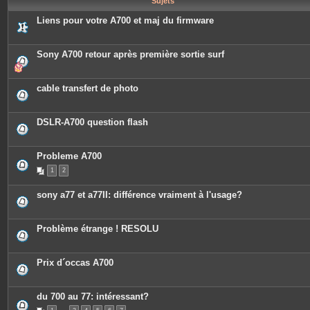
Sujets
e
s
Liens pour votre A700 et maj du firmware
Sony A700 retour après première sortie surf
cable transfert de photo
DSLR-A700 question flash
Probleme A700
1
2
sony a77 et a77II: différence vraiment à l'usage?
Problème étrange ! RESOLU
Prix d´occas A700
du 700 au 77: intéressant?