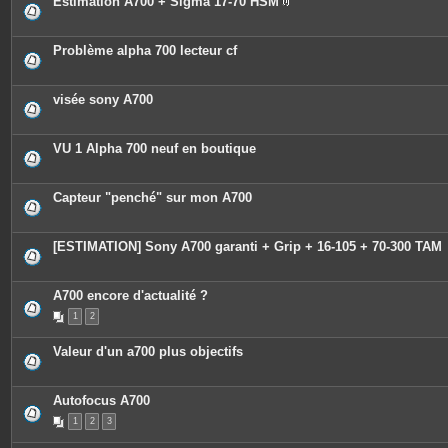
Estimation A700 + Sigma 17-70 HSM
P
i
è
c
Problème alpha 700 lecteur cf
e
s
j
o
visée sony A700
i
n
t
e
VU 1 Alpha 700 neuf en boutique
s
Capteur "penché" sur mon A700
[ESTIMATION] Sony A700 garanti + Grip + 16-105 + 70-300 TAM
A700 encore d'actualité ?
1
2
Valeur d'un a700 plus objectifs
Autofocus A700
1
2
3