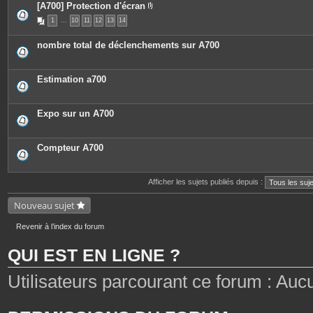
[A700] Protection d'écran
P
1
…
10
11
12
13
14
i
è
c
nombre total de déclenchements sur A700
e
s
j
o
Estimation a700
i
n
t
e
Expo sur un A700
s
Compteur A700
Afficher les sujets publiés depuis :
Nouveau sujet
Revenir à l’index du forum
QUI EST EN LIGNE ?
Utilisateurs parcourant ce forum : Aucun 