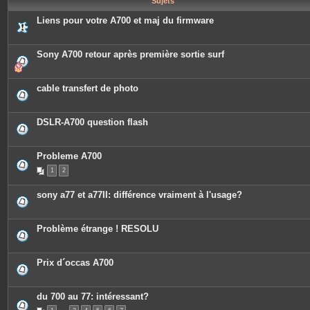
Sujets
e
s
Liens pour votre A700 et maj du firmware
Sony A700 retour après première sortie surf
cable transfert de photo
DSLR-A700 question flash
Probleme A700
1
2
sony a77 et a77II: différence vraiment à l'usage?
Problème étrange ! RESOLU
Prix d´occas A700
du 700 au 77: intéressant?