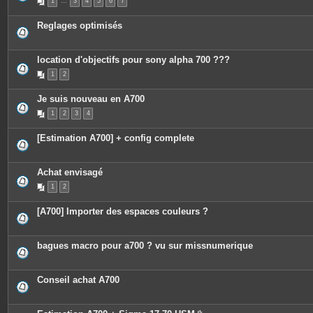
1
…
3
4
5
6
7
Reglages optimisés
location d'objectifs pour sony alpha 700 ???
1
2
Je suis nouveau en A700
1
2
3
4
[Estimation A700] + config complete
Achat envisagé
1
2
[A700] Importer des espaces couleurs ?
bagues macro pour a700 ? vu sur missnumerique
Conseil achat A700