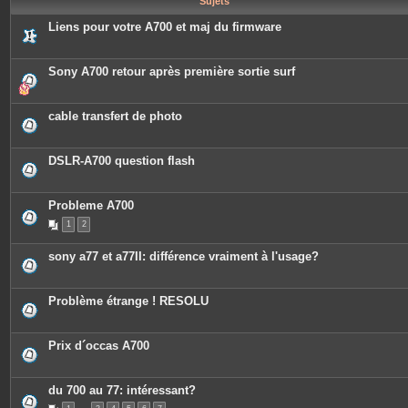
Sujets
e
s
Liens pour votre A700 et maj du firmware
Sony A700 retour après première sortie surf
cable transfert de photo
DSLR-A700 question flash
Probleme A700
1
2
sony a77 et a77II: différence vraiment à l'usage?
Problème étrange ! RESOLU
Prix d´occas A700
du 700 au 77: intéressant?