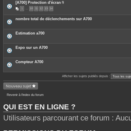
[A700] Protection d'écran
P
1
…
10
11
12
13
14
i
è
c
nombre total de déclenchements sur A700
e
s
j
o
Estimation a700
i
n
t
e
Expo sur un A700
s
Compteur A700
Afficher les sujets publiés depuis :
Nouveau sujet
Revenir à l’index du forum
QUI EST EN LIGNE ?
Utilisateurs parcourant ce forum : Aucun 