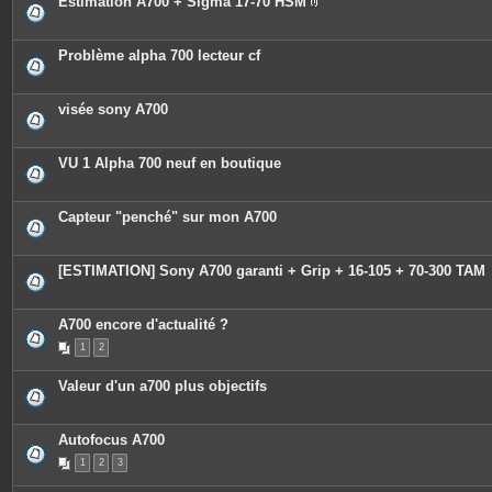
Estimation A700 + Sigma 17-70 HSM
P
i
è
c
Problème alpha 700 lecteur cf
e
s
j
o
visée sony A700
i
n
t
e
VU 1 Alpha 700 neuf en boutique
s
Capteur "penché" sur mon A700
[ESTIMATION] Sony A700 garanti + Grip + 16-105 + 70-300 TAM
A700 encore d'actualité ?
1
2
Valeur d'un a700 plus objectifs
Autofocus A700
1
2
3