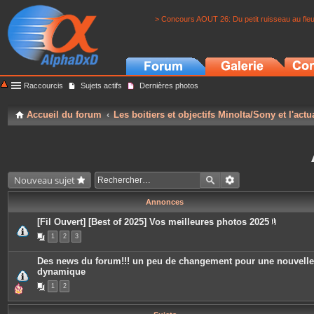
> Concours AOUT 26: Du petit ruisseau au fle
Raccourcis
Sujets actifs
Dernières photos
Accueil du forum
Les boitiers et objectifs Minolta/Sony et l'actu
Nouveau sujet
Annonces
[Fil Ouvert] [Best of 2025] Vos meilleures photos 2025
P
1
2
3
i
è
c
Des news du forum!!! un peu de changement pour une nouvelle
e
dynamique
s
j
1
2
o
i
n
t