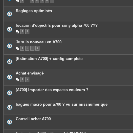
1
…
3
4
5
6
7
Reglages optimisés
location d'objectifs pour sony alpha 700 ???
1
2
Je suis nouveau en A700
1
2
3
4
[Estimation A700] + config complete
Achat envisagé
1
2
[A700] Importer des espaces couleurs ?
bagues macro pour a700 ? vu sur missnumerique
Conseil achat A700