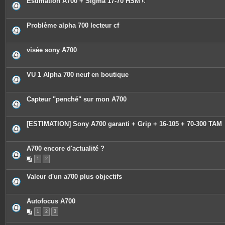
Estimation A700 + Sigma 17-70 HSM
P
i
è
c
Problème alpha 700 lecteur cf
e
s
j
o
visée sony A700
i
n
t
e
VU 1 Alpha 700 neuf en boutique
s
Capteur "penché" sur mon A700
[ESTIMATION] Sony A700 garanti + Grip + 16-105 + 70-300 TAM
A700 encore d'actualité ?
1
2
Valeur d'un a700 plus objectifs
Autofocus A700
1
2
3