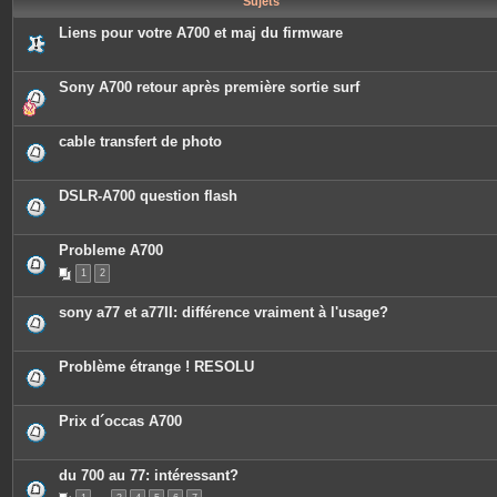
Sujets
e
s
Liens pour votre A700 et maj du firmware
Sony A700 retour après première sortie surf
cable transfert de photo
DSLR-A700 question flash
Probleme A700
1
2
sony a77 et a77II: différence vraiment à l'usage?
Problème étrange ! RESOLU
Prix d´occas A700
du 700 au 77: intéressant?