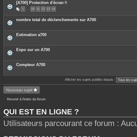
[A700] Protection d'écran
P
1
…
10
11
12
13
14
i
è
c
nombre total de déclenchements sur A700
e
s
j
o
Estimation a700
i
n
t
e
Expo sur un A700
s
Compteur A700
Afficher les sujets publiés depuis :
Nouveau sujet
Revenir à l’index du forum
QUI EST EN LIGNE ?
Utilisateurs parcourant ce forum : Aucun 