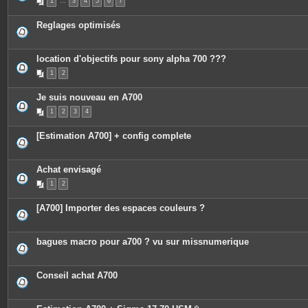
1
…
3
4
5
6
7
Reglages optimisés
location d'objectifs pour sony alpha 700 ???
1
2
Je suis nouveau en A700
1
2
3
4
[Estimation A700] + config complete
Achat envisagé
1
2
[A700] Importer des espaces couleurs ?
bagues macro pour a700 ? vu sur missnumerique
Conseil achat A700