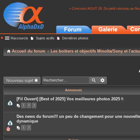
> Concours AOUT 26: Du petit ruisseau au fle
Raccourcis
Sujets actifs
Dernières photos
Accueil du forum
Les boitiers et objectifs Minolta/Sony et l'actu
Nouveau sujet
Annonces
[Fil Ouvert] [Best of 2025] Vos meilleures photos 2025
P
1
2
3
i
è
c
Des news du forum!!! un peu de changement pour une nouvelle
e
dynamique
s
j
1
2
o
i
n
t