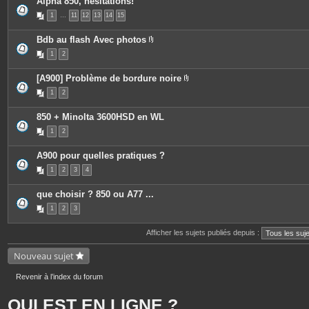
Alpha 850, hesitations!
1
…
11
12
13
14
15
Bdb au flash Avec photos
P
1
2
i
è
c
[A900] Problème de bordure noire
e
P
s
1
2
i
j
è
o
c
i
850 + Minolta 3600HSD en WL
e
n
s
t
1
2
j
e
o
s
i
A900 pour quelles pratiques ?
n
t
1
2
3
4
e
s
que choisir ? 850 ou A77 ...
1
2
3
Afficher les sujets publiés depuis :
Nouveau sujet
Revenir à l’index du forum
QUI EST EN LIGNE ?