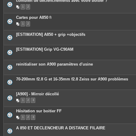
combien de déclenchements avec votre boitier ?
1
2
Cartes pour A850
P
1
2
i
è
c
[ESTIMATION] A850 + grip +objectifs
e
s
j
o
[ESTIMATION] Grip VG-C90AM
i
n
t
e
reinitialiser son A900 paramètres d'usine
s
70-200mm f2.8 G et 16-35mm f2.8 Zeiss sur A900 problèmes
[A900] - Mirroir décollé
1
2
3
Hésitation sur boitier FF
1
2
3
A 850 ET DECLENCHEUR A DISTANCE FILAIRE