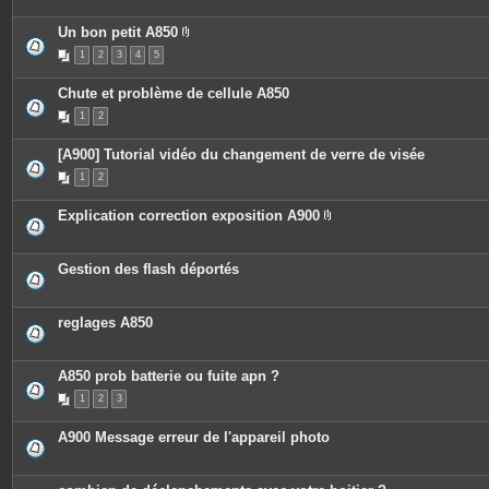
Un bon petit A850
P
1
2
3
4
5
i
è
c
Chute et problème de cellule A850
e
s
1
2
j
o
i
[A900] Tutorial vidéo du changement de verre de visée
n
t
1
2
e
s
Explication correction exposition A900
P
i
è
c
Gestion des flash déportés
e
s
j
o
reglages A850
i
n
t
e
A850 prob batterie ou fuite apn ?
s
1
2
3
A900 Message erreur de l'appareil photo