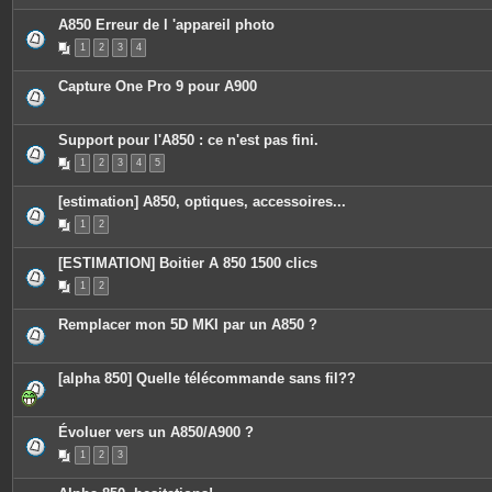
A850 Erreur de l 'appareil photo
1
2
3
4
Capture One Pro 9 pour A900
Support pour l'A850 : ce n'est pas fini.
1
2
3
4
5
[estimation] A850, optiques, accessoires...
1
2
[ESTIMATION] Boitier A 850 1500 clics
1
2
Remplacer mon 5D MKI par un A850 ?
[alpha 850] Quelle télécommande sans fil??
Évoluer vers un A850/A900 ?
1
2
3