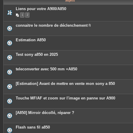
Sujets
e
s
Liens pour votre A900/A850
1
2
connaitre le nombre de déclenchement
P
i
è
c
Estimation A850
e
s
j
o
Test sony a850 en 2025
i
n
t
e
teleconverter avec 500 mm +A850
s
[Estimation] Avant de mettre en vente mon sony a 850
Touche MF/AF et zoom sur l'image en panne sur A900
[A850] Mirroir décollé, réparer ?
Flash sans fil a850