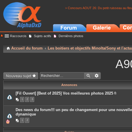
> Concours AOUT 26: Du petit ruisseau au fle
Raccourcis
Sujets actifs
Dernières photos
Accueil du forum
Les boitiers et objectifs Minolta/Sony et l'actu
A9
Nouveau sujet
Annonces
[Fil Ouvert] [Best of 2025] Vos meilleures photos 2025
P
1
2
3
i
è
c
Des news du forum!!! un peu de changement pour une nouvelle
e
dynamique
s
j
1
2
o
i
n
t