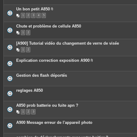
Un bon petit A850
P
1
2
3
4
5
i
è
c
Chute et problème de cellule A850
e
s
1
2
j
o
i
[A900] Tutorial vidéo du changement de verre de visée
n
t
1
2
e
s
Explication correction exposition A900
P
i
è
c
Gestion des flash déportés
e
s
j
o
reglages A850
i
n
t
e
A850 prob batterie ou fuite apn ?
s
1
2
3
A900 Message erreur de l'appareil photo