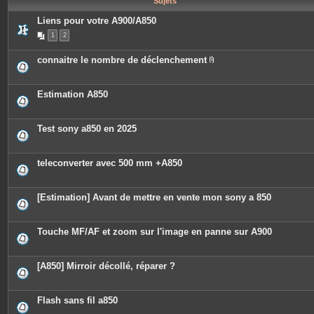
Sujets
e
s
Liens pour votre A900/A850
1
2
connaitre le nombre de déclenchement
P
i
è
c
Estimation A850
e
s
j
o
Test sony a850 en 2025
i
n
t
e
teleconverter avec 500 mm +A850
s
[Estimation] Avant de mettre en vente mon sony a 850
Touche MF/AF et zoom sur l'image en panne sur A900
[A850] Mirroir décollé, réparer ?
Flash sans fil a850