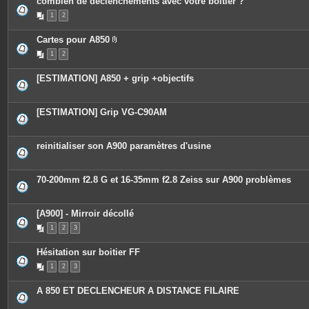
combien de déclenchements avec votre boitier ?
1
2
Cartes pour A850
P
1
2
i
è
c
[ESTIMATION] A850 + grip +objectifs
e
s
j
o
[ESTIMATION] Grip VG-C90AM
i
n
t
e
reinitialiser son A900 paramètres d'usine
s
70-200mm f2.8 G et 16-35mm f2.8 Zeiss sur A900 problèmes
[A900] - Mirroir décollé
1
2
3
Hésitation sur boitier FF
1
2
3
A 850 ET DECLENCHEUR A DISTANCE FILAIRE