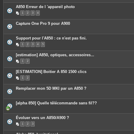
A850 Erreur de l 'appareil photo
1
2
3
4
Capture One Pro 9 pour A900
Support pour l'A850 : ce n'est pas fini.
1
2
3
4
5
[estimation] A850, optiques, accessoires...
1
2
[ESTIMATION] Boitier A 850 1500 clics
1
2
Remplacer mon 5D MKI par un A850 ?
[alpha 850] Quelle télécommande sans fil??
Évoluer vers un A850/A900 ?
1
2
3