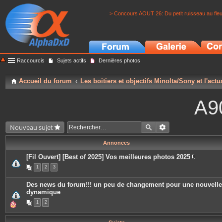
> Concours AOUT 26: Du petit ruisseau au fle
Raccourcis
Sujets actifs
Dernières photos
Accueil du forum
Les boitiers et objectifs Minolta/Sony et l'actu
A9
Nouveau sujet
Annonces
[Fil Ouvert] [Best of 2025] Vos meilleures photos 2025
P
1
2
3
i
è
c
Des news du forum!!! un peu de changement pour une nouvelle
e
dynamique
s
j
1
2
o
i
n
t