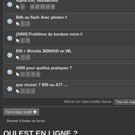
Alpha 850, hesitations!
1
…
11
12
13
14
15
Bdb au flash Avec photos
P
1
2
i
è
c
[A900] Problème de bordure noire
e
P
s
1
2
i
j
è
o
c
i
850 + Minolta 3600HSD en WL
e
n
s
t
1
2
j
e
o
s
i
A900 pour quelles pratiques ?
n
t
1
2
3
4
e
s
que choisir ? 850 ou A77 ...
1
2
3
Afficher les sujets publiés depuis :
Nouveau sujet
Revenir à l’index du forum
QUI EST EN LIGNE ?