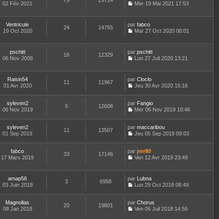
79
29714
e
n
m
02 Fév 2021
s
Mer 19 Mai 2021 17:53
a
e
d
i
C
e
u
g
r
e
e
o
s
l
e
l
r
r
n
s
t
e
Ventricule
par
fabco
n
m
24
14755
s
a
e
d
19 Oct 2020
Mar 27 Oct 2020 00:01
i
e
u
g
r
C
e
e
s
l
e
l
o
r
r
s
t
e
n
n
m
pschitt
par
pschitt
a
e
d
18
12329
s
i
e
06 Nov 2008
Lun 27 Juil 2020 13:21
g
r
e
u
e
C
s
e
l
r
l
r
o
s
e
n
t
m
n
a
d
Raisin54
par
Cloclo
i
e
e
11
11967
s
g
e
01 Avr 2020
Jeu 30 Avr 2020 15:16
e
r
s
u
e
C
r
r
l
s
l
o
n
m
e
a
t
syleven2
par
n
Fangio
i
e
d
5
12608
g
e
06 Nov 2019
s
Mer 06 Nov 2019 10:46
e
s
e
e
r
C
u
r
s
r
l
o
l
m
a
n
e
syleven2
par
n
maccaribou
t
e
11
13507
g
i
d
01 Sep 2019
s
Jeu 05 Sep 2019 09:03
e
s
e
e
C
e
u
r
s
r
o
r
l
l
a
m
fabco
par
n
jmr80
n
t
33
17146
e
g
e
17 Mars 2019
s
Ven 12 Avr 2019 23:49
i
e
d
e
C
s
u
e
r
e
o
s
l
r
l
r
n
a
t
m
e
amap56
par
Lubna
n
3
6958
s
g
e
e
d
03 Juin 2018
Lun 29 Oct 2018 08:49
i
u
e
r
C
s
e
e
l
l
o
s
r
r
t
e
Magnolias
par
n
Chorus
a
n
m
20
19801
e
d
08 Jan 2018
s
Ven 06 Juil 2018 14:55
g
i
e
r
C
e
u
e
e
s