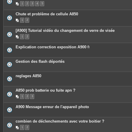
P
1
2
3
4
5
i
è
c
Chute et problème de cellule A850
e
s
1
2
j
o
i
[A900] Tutorial vidéo du changement de verre de visée
n
t
1
2
e
s
Explication correction exposition A900
P
i
è
c
Gestion des flash déportés
e
s
j
o
reglages A850
i
n
t
e
A850 prob batterie ou fuite apn ?
s
1
2
3
A900 Message erreur de l'appareil photo
combien de déclenchements avec votre boitier ?
1
2