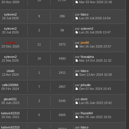
16
17797
e
t
26 Nov 2009
Mar 03 Nov 2020 21:46
d
C
e
e
o
r
r
n
l
syleven2
par
fabco
n
9
286
s
e
19 Juil 2026
Lun 20 Juil 2026 14:54
i
u
d
C
e
l
e
o
r
t
r
syleven2
par
n
syleven2
2
99
m
e
n
20 Juil 2026
s
Lun 20 Juil 2026 13:47
e
r
i
C
u
s
l
e
o
l
s
e
Lionel
par
r
n
jmr80
t
11
3372
a
d
23 Déc 2025
m
s
Ven 16 Jan 2026 23:57
e
g
C
e
e
u
r
e
o
r
s
l
l
syleven2
par
n
Noealpha
n
s
t
10
4483
e
22 Mai 2025
s
Mar 14 Oct 2025 21:32
i
a
e
d
C
u
e
g
r
e
o
l
r
e
l
r
clodd
par
n
fabco
t
m
1
2411
e
n
13 Avr 2024
s
Sam 13 Avr 2024 16:28
e
e
d
i
C
u
r
s
e
e
o
l
l
s
r
r
rafik100966
par
n
jefouille
t
7
2857
e
a
n
m
05 Fév 2024
s
Dim 07 Avr 2024 15:43
e
d
g
i
C
e
u
r
e
e
e
o
s
l
l
r
r
gloubi311
par
n
domi
s
t
2
5345
e
n
m
05 Juin 2023
s
Lun 05 Juin 2023 19:42
a
e
d
i
C
e
u
g
r
e
e
o
s
l
e
l
r
r
ludovic62310
par
n
Raziel64
s
t
5
6905
e
n
m
29 Déc 2021
s
Mer 05 Jan 2022 15:01
a
e
d
i
C
e
u
g
r
e
e
o
s
l
e
l
r
r
ludovic62310
par
n
fabco
s
t