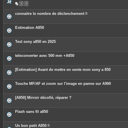
s
1
2
connaitre le nombre de déclenchement
P
i
è
c
Estimation A850
e
s
j
o
Test sony a850 en 2025
i
n
t
e
teleconverter avec 500 mm +A850
s
[Estimation] Avant de mettre en vente mon sony a 850
Touche MF/AF et zoom sur l'image en panne sur A900
[A850] Mirroir décollé, réparer ?
Flash sans fil a850
Un bon petit A850