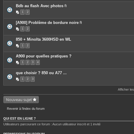
Bdb au flash Avec photos
P
1
2
i
è
c
[A900] Problème de bordure noire
e
P
s
1
2
i
j
è
o
c
i
850 + Minolta 3600HSD en WL
e
n
s
t
1
2
j
e
o
s
i
A900 pour quelles pratiques ?
n
t
1
2
3
4
e
s
que choisir ? 850 ou A77 ...
1
2
3
Afficher le
Nouveau sujet
Revenir à l’index du forum
QUI EST EN LIGNE ?
Utilisateurs parcourant ce forum : Aucun utilisateur inscrit et 1 invité