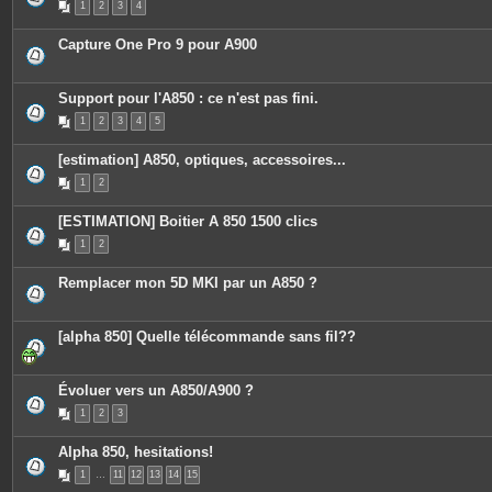
1
2
3
4
Capture One Pro 9 pour A900
Support pour l'A850 : ce n'est pas fini.
1
2
3
4
5
[estimation] A850, optiques, accessoires...
1
2
[ESTIMATION] Boitier A 850 1500 clics
1
2
Remplacer mon 5D MKI par un A850 ?
[alpha 850] Quelle télécommande sans fil??
Évoluer vers un A850/A900 ?
1
2
3
Alpha 850, hesitations!
1
…
11
12
13
14
15