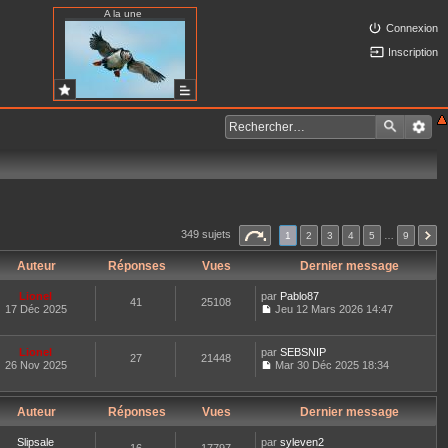
A la une
Connexion
Inscription
349 sujets
1
2
3
4
5
…
9
Auteur
Réponses
Vues
Dernier message
Lionel
par
Pablo87
41
25108
17 Déc 2025
Jeu 12 Mars 2026 14:47
C
o
n
Lionel
par
SEBSNIP
27
21448
s
26 Nov 2025
Mar 30 Déc 2025 18:34
u
C
l
o
t
n
e
Auteur
Réponses
Vues
Dernier message
s
r
u
l
l
Slipsale
par
syleven2