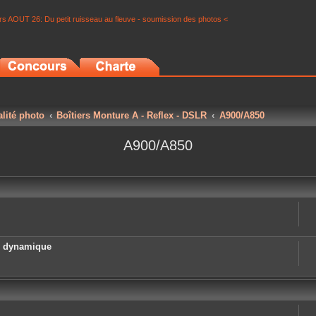
s AOUT 26: Du petit ruisseau au fleuve - soumission des photos <
alité photo
Boîtiers Monture A - Reflex - DSLR
A900/A850
A900/A850
e dynamique