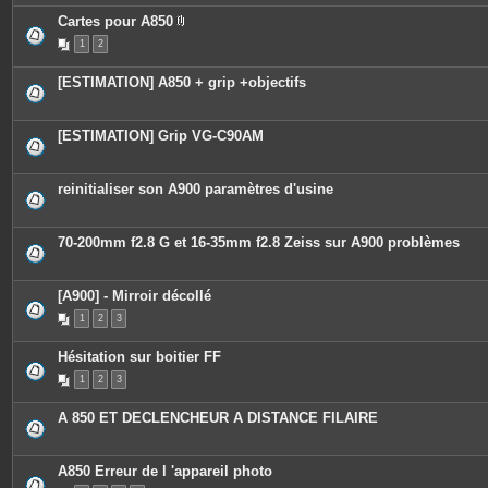
Cartes pour A850
P
1
2
i
è
c
[ESTIMATION] A850 + grip +objectifs
e
s
j
o
[ESTIMATION] Grip VG-C90AM
i
n
t
e
reinitialiser son A900 paramètres d'usine
s
70-200mm f2.8 G et 16-35mm f2.8 Zeiss sur A900 problèmes
[A900] - Mirroir décollé
1
2
3
Hésitation sur boitier FF
1
2
3
A 850 ET DECLENCHEUR A DISTANCE FILAIRE
A850 Erreur de l 'appareil photo