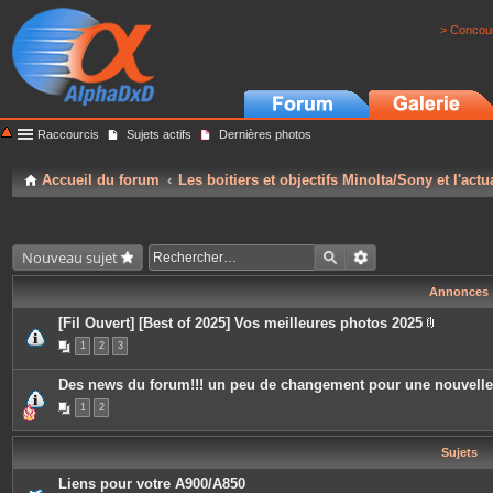
> Concour
Raccourcis
Sujets actifs
Dernières photos
Accueil du forum
Les boitiers et objectifs Minolta/Sony et l'actu
Nouveau sujet
Annonces
[Fil Ouvert] [Best of 2025] Vos meilleures photos 2025
P
1
2
3
i
è
c
Des news du forum!!! un peu de changement pour une nouvell
e
s
1
2
j
o
i
Sujets
n
t
e
Liens pour votre A900/A850