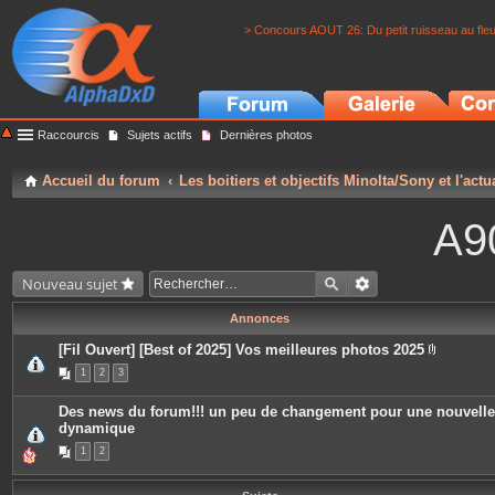
> Concours AOUT 26: Du petit ruisseau au fle
Raccourcis
Sujets actifs
Dernières photos
Accueil du forum
Les boitiers et objectifs Minolta/Sony et l'actu
A9
Nouveau sujet
Annonces
[Fil Ouvert] [Best of 2025] Vos meilleures photos 2025
P
1
2
3
i
è
c
Des news du forum!!! un peu de changement pour une nouvelle
e
dynamique
s
j
1
2
o
i
n
t