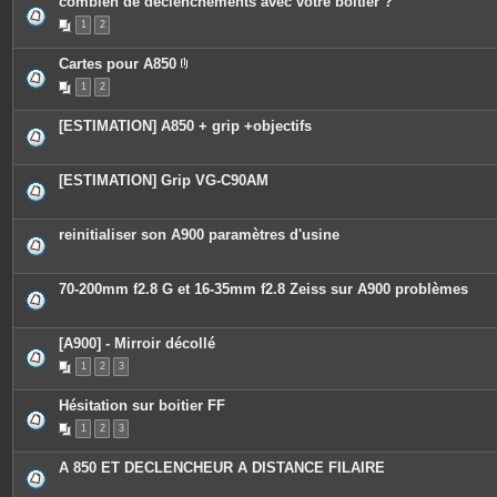
combien de déclenchements avec votre boitier ?
1
2
Cartes pour A850
P
1
2
i
è
c
[ESTIMATION] A850 + grip +objectifs
e
s
j
o
[ESTIMATION] Grip VG-C90AM
i
n
t
e
reinitialiser son A900 paramètres d'usine
s
70-200mm f2.8 G et 16-35mm f2.8 Zeiss sur A900 problèmes
[A900] - Mirroir décollé
1
2
3
Hésitation sur boitier FF
1
2
3
A 850 ET DECLENCHEUR A DISTANCE FILAIRE