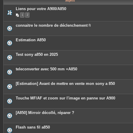
Sujets
e
s
Liens pour votre A900/A850
1
2
connaitre le nombre de déclenchement
P
i
è
c
Estimation A850
e
s
j
o
Test sony a850 en 2025
i
n
t
e
teleconverter avec 500 mm +A850
s
[Estimation] Avant de mettre en vente mon sony a 850
Touche MF/AF et zoom sur l'image en panne sur A900
[A850] Mirroir décollé, réparer ?
Flash sans fil a850