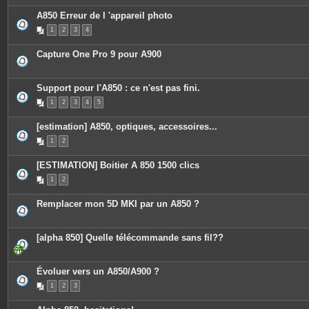
A850 Erreur de l 'appareil photo
1
2
3
4
Capture One Pro 9 pour A900
Support pour l'A850 : ce n'est pas fini.
1
2
3
4
5
[estimation] A850, optiques, accessoires...
1
2
[ESTIMATION] Boitier A 850 1500 clics
1
2
Remplacer mon 5D MKI par un A850 ?
[alpha 850] Quelle télécommande sans fil??
Évoluer vers un A850/A900 ?
1
2
3