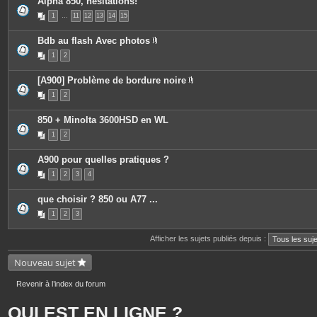
Alpha 850, hesitations!
1
…
11
12
13
14
15
Bdb au flash Avec photos
P
1
2
i
è
c
[A900] Problème de bordure noire
e
P
s
1
2
i
j
è
o
c
i
850 + Minolta 3600HSD en WL
e
n
s
t
1
2
j
e
o
s
i
A900 pour quelles pratiques ?
n
t
1
2
3
4
e
s
que choisir ? 850 ou A77 ...
1
2
3
Afficher les sujets publiés depuis :
Nouveau sujet
Revenir à l’index du forum
QUI EST EN LIGNE ?