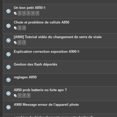
Un bon petit A850
P
1
2
3
4
5
i
è
c
Chute et problème de cellule A850
e
s
1
2
j
o
i
[A900] Tutorial vidéo du changement de verre de visée
n
t
1
2
e
s
Explication correction exposition A900
P
i
è
c
Gestion des flash déportés
e
s
j
o
reglages A850
i
n
t
e
A850 prob batterie ou fuite apn ?
s
1
2
3
A900 Message erreur de l'appareil photo