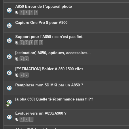
A850 Erreur de l 'appareil photo
1
2
3
4
Capture One Pro 9 pour A900
Support pour l'A850 : ce n'est pas fini.
1
2
3
4
5
[estimation] A850, optiques, accessoires...
1
2
[ESTIMATION] Boitier A 850 1500 clics
1
2
Remplacer mon 5D MKI par un A850 ?
[alpha 850] Quelle télécommande sans fil??
Évoluer vers un A850/A900 ?
1
2
3