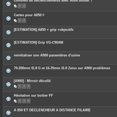
combien de déclenchements avec votre boitier ?
1
2
Cartes pour A850
P
1
2
i
è
c
[ESTIMATION] A850 + grip +objectifs
e
s
j
o
[ESTIMATION] Grip VG-C90AM
i
n
t
e
reinitialiser son A900 paramètres d'usine
s
70-200mm f2.8 G et 16-35mm f2.8 Zeiss sur A900 problèmes
[A900] - Mirroir décollé
1
2
3
Hésitation sur boitier FF
1
2
3
A 850 ET DECLENCHEUR A DISTANCE FILAIRE