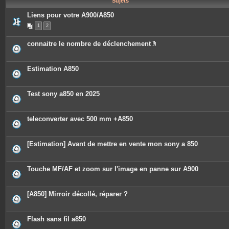
Sujets
e
s
Liens pour votre A900/A850
1
2
connaitre le nombre de déclenchement
P
i
è
c
Estimation A850
e
s
j
o
Test sony a850 en 2025
i
n
t
e
teleconverter avec 500 mm +A850
s
[Estimation] Avant de mettre en vente mon sony a 850
Touche MF/AF et zoom sur l'image en panne sur A900
[A850] Mirroir décollé, réparer ?
Flash sans fil a850