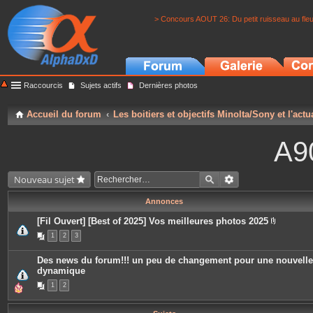
> Concours AOUT 26: Du petit ruisseau au fle
Raccourcis
Sujets actifs
Dernières photos
Accueil du forum
Les boitiers et objectifs Minolta/Sony et l'actu
A9
Nouveau sujet
Annonces
[Fil Ouvert] [Best of 2025] Vos meilleures photos 2025
P
1
2
3
i
è
c
Des news du forum!!! un peu de changement pour une nouvelle
e
dynamique
s
j
1
2
o
i
n
t