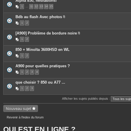
Alpha 850, hesitations!
1
…
11
12
13
14
15
Bdb au flash Avec photos
P
1
2
i
è
c
[A900] Problème de bordure noire
e
P
s
1
2
i
j
è
o
c
i
850 + Minolta 3600HSD en WL
e
n
s
t
1
2
j
e
o
s
i
A900 pour quelles pratiques ?
n
t
1
2
3
4
e
s
que choisir ? 850 ou A77 ...
1
2
3
Afficher les sujets publiés depuis :
Nouveau sujet
Revenir à l’index du forum
QUI EST EN LIGNE ?