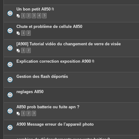
Un bon petit A850
P
1
2
3
4
5
i
è
c
Chute et problème de cellule A850
e
s
1
2
j
o
i
[A900] Tutorial vidéo du changement de verre de visée
n
t
1
2
e
s
Explication correction exposition A900
P
i
è
c
Gestion des flash déportés
e
s
j
o
reglages A850
i
n
t
e
A850 prob batterie ou fuite apn ?
s
1
2
3
A900 Message erreur de l'appareil photo