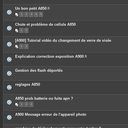
Un bon petit A850
P
1
2
3
4
5
i
è
c
Chute et problème de cellule A850
e
s
1
2
j
o
i
[A900] Tutorial vidéo du changement de verre de visée
n
t
1
2
e
s
Explication correction exposition A900
P
i
è
c
Gestion des flash déportés
e
s
j
o
reglages A850
i
n
t
e
A850 prob batterie ou fuite apn ?
s
1
2
3
A900 Message erreur de l'appareil photo