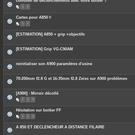
combien de déclenchements avec votre boitier ?
1
2
Cartes pour A850
P
1
2
i
è
c
[ESTIMATION] A850 + grip +objectifs
e
s
j
o
[ESTIMATION] Grip VG-C90AM
i
n
t
e
reinitialiser son A900 paramètres d'usine
s
70-200mm f2.8 G et 16-35mm f2.8 Zeiss sur A900 problèmes
[A900] - Mirroir décollé
1
2
3
Hésitation sur boitier FF
1
2
3
A 850 ET DECLENCHEUR A DISTANCE FILAIRE