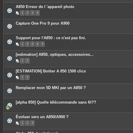
A850 Erreur de l 'appareil photo
1
2
3
4
Capture One Pro 9 pour A900
Support pour l'A850 : ce n'est pas fini.
1
2
3
4
5
[estimation] A850, optiques, accessoires...
1
2
[ESTIMATION] Boitier A 850 1500 clics
1
2
Remplacer mon 5D MKI par un A850 ?
[alpha 850] Quelle télécommande sans fil??
Évoluer vers un A850/A900 ?
1
2
3