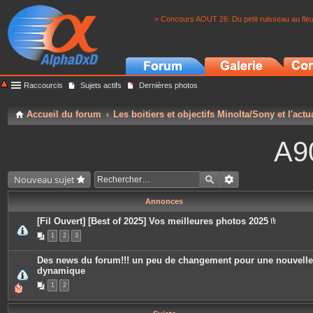
> Concours AOUT 26: Du petit ruisseau au fle
Raccourcis
Sujets actifs
Dernières photos
Accueil du forum
Les boitiers et objectifs Minolta/Sony et l'actu
A9
Nouveau sujet
Annonces
[Fil Ouvert] [Best of 2025] Vos meilleures photos 2025
P
1
2
3
i
è
c
Des news du forum!!! un peu de changement pour une nouvelle
e
dynamique
s
j
1
2
o
i
n
t