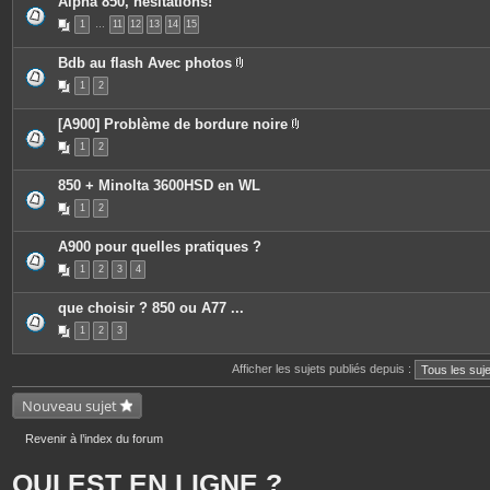
Alpha 850, hesitations!
1
…
11
12
13
14
15
Bdb au flash Avec photos
P
1
2
i
è
c
[A900] Problème de bordure noire
e
P
s
1
2
i
j
è
o
c
i
850 + Minolta 3600HSD en WL
e
n
s
t
1
2
j
e
o
s
i
A900 pour quelles pratiques ?
n
t
1
2
3
4
e
s
que choisir ? 850 ou A77 ...
1
2
3
Afficher les sujets publiés depuis :
Nouveau sujet
Revenir à l’index du forum
QUI EST EN LIGNE ?