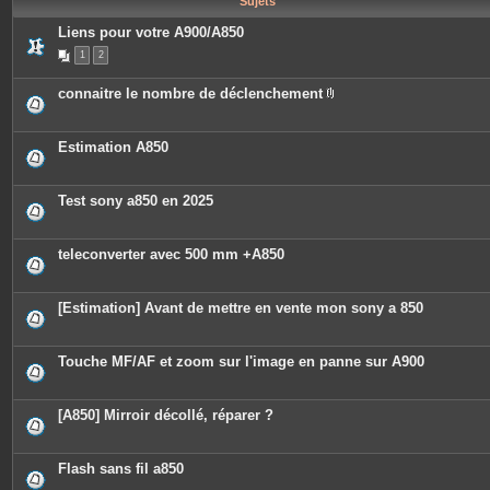
Sujets
e
s
Liens pour votre A900/A850
1
2
connaitre le nombre de déclenchement
P
i
è
c
Estimation A850
e
s
j
o
Test sony a850 en 2025
i
n
t
e
teleconverter avec 500 mm +A850
s
[Estimation] Avant de mettre en vente mon sony a 850
Touche MF/AF et zoom sur l'image en panne sur A900
[A850] Mirroir décollé, réparer ?
Flash sans fil a850