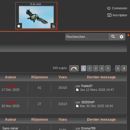
A la une
Connexion
Inscription
349 sujets
1
2
3
4
5
…
9
Auteur
Réponses
Vues
Dernier message
Lionel
par
Pablo87
41
25310
17 Déc 2025
Jeu 12 Mars 2026 14:47
C
o
n
Lionel
par
SEBSNIP
27
21613
s
26 Nov 2025
Mar 30 Déc 2025 18:34
u
C
l
o
t
n
e
Auteur
Réponses
Vues
Dernier message
s
r
u
l
l
Sans miroir
par
Emma789