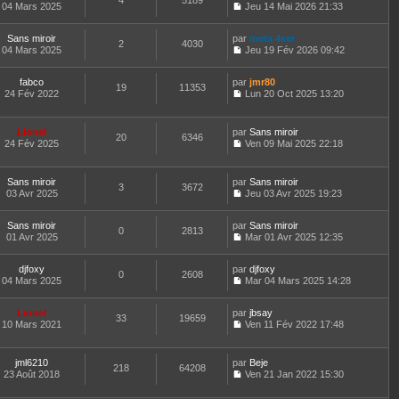
4
5189
e
t
04 Mars 2025
Jeu 14 Mai 2026 21:33
d
C
e
e
o
r
r
Sans miroir
par
n
meta 4xer
l
2
4030
n
04 Mars 2025
s
Jeu 19 Fév 2026 09:42
e
i
C
u
d
e
o
l
e
fabco
par
r
n
jmr80
t
r
19
11353
24 Fév 2022
m
s
Lun 20 Oct 2025 13:20
e
n
C
e
u
r
i
o
s
l
l
e
n
s
t
e
Lionel
par
r
Sans miroir
20
6346
s
a
e
d
24 Fév 2025
m
Ven 09 Mai 2025 22:18
u
g
r
C
e
e
l
e
l
o
r
s
t
e
n
n
s
Sans miroir
par
Sans miroir
e
d
3
3672
s
i
a
03 Avr 2025
Jeu 03 Avr 2025 19:23
r
e
u
e
g
C
l
r
l
r
e
o
e
n
t
m
Sans miroir
par
n
Sans miroir
d
0
2813
i
e
e
01 Avr 2025
s
Mar 01 Avr 2025 12:35
e
e
r
C
s
u
r
r
l
o
s
l
n
m
e
djfoxy
par
n
djfoxy
a
t
0
2608
i
e
d
04 Mars 2025
s
Mar 04 Mars 2025 14:28
g
e
e
C
s
e
u
e
r
r
o
s
r
l
l
m
Lionel
par
n
jbsay
a
n
t
33
19659
e
e
10 Mars 2021
s
Ven 11 Fév 2022 17:48
g
i
e
d
C
s
u
e
e
r
e
o
s
l
r
l
r
n
a
t
m
e
jml6210
par
Beje
n
218
64208
s
g
e
e
d
23 Août 2018
Ven 21 Jan 2022 15:30
i
u
e
r
C
s
e
e
l
l
o
s
r