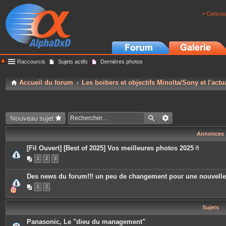
> Concour
Raccourcis
Sujets actifs
Dernières photos
Accueil du forum
Les boitiers et objectifs Minolta/Sony et l'actu
Nouveau sujet
Annonces
[Fil Ouvert] [Best of 2025] Vos meilleures photos 2025
P
1
2
3
i
è
c
Des news du forum!!! un peu de changement pour une nouvell
e
s
1
2
j
o
i
Sujets
n
t
e
Panasonic, Le "dieu du management"