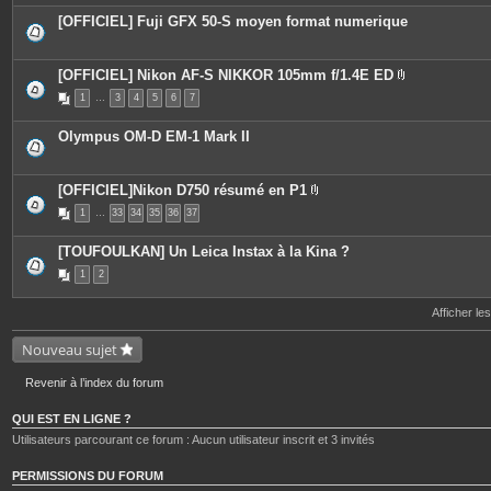
[OFFICIEL] Fuji GFX 50-S moyen format numerique
[OFFICIEL] Nikon AF-S NIKKOR 105mm f/1.4E ED
P
1
…
3
4
5
6
7
i
è
c
Olympus OM-D EM-1 Mark II
e
s
j
o
[OFFICIEL]Nikon D750 résumé en P1
i
P
n
1
…
33
34
35
36
37
i
t
è
e
c
s
[TOUFOULKAN] Un Leica Instax à la Kina ?
e
s
1
2
j
o
i
Afficher le
n
t
Nouveau sujet
e
s
Revenir à l’index du forum
QUI EST EN LIGNE ?
Utilisateurs parcourant ce forum : Aucun utilisateur inscrit et 3 invités
PERMISSIONS DU FORUM