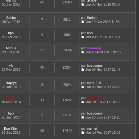
e
Manus
par
n
Scribe
e
41
22583
g
i
e
d
05 Jan 2017
s
Lun 05 Nov 2018 00:57
s
e
e
r
C
e
u
s
r
l
o
r
l
a
m
e
n
n
t
Scribe
par
g
Scribe
e
d
7
6511
s
i
e
26 Avr 2018
e
Ven 19 Oct 2018 11:35
s
e
u
e
r
C
s
r
l
r
l
o
a
n
t
m
e
bpol
par
n
bpol
0
4892
g
i
e
e
d
03 Oct 2018
s
Mer 03 Oct 2018 16:03
e
e
r
C
s
e
u
r
l
o
s
r
l
m
e
Manus
par
n
sommep
a
n
t
52
25654
e
d
23 Juil 2018
s
Jeu 23 Août 2018 10:15
g
i
e
C
s
e
u
e
e
r
o
s
r
l
r
l
n
a
n
t
m
e
vhl
par
busoqueur
45
23254
s
g
i
e
e
d
13 Fév 2017
Jeu 09 Nov 2017 21:48
u
e
e
r
C
s
e
l
r
l
o
s
r
t
m
e
n
a
n
Napryc
par
marc-104
e
e
d
8
7924
s
g
i
28 Juin 2017
Lun 06 Nov 2017 23:26
r
s
e
u
e
e
C
l
s
r
l
r
o
e
a
n
t
m
Lionel
par
n
Lionel
d
13
12652
g
i
e
e
30 Août 2014
s
Mar 18 Juil 2017 18:16
e
e
e
r
C
s
u
r
r
l
o
s
l
n
m
e
bpol
par
n
busoqueur
a
t
2
6510
i
e
d
26 Juin 2017
s
Lun 26 Juin 2017 19:10
g
e
e
C
s
e
u
e
r
r
o
s
r
l
l
m
Bug Killer
par
n
memet
a
n
t
26
17473
e
e
15 Sep 2016
s
Mar 14 Fév 2017 18:02
g
i
e
d
C
s
u
e
e
r
e