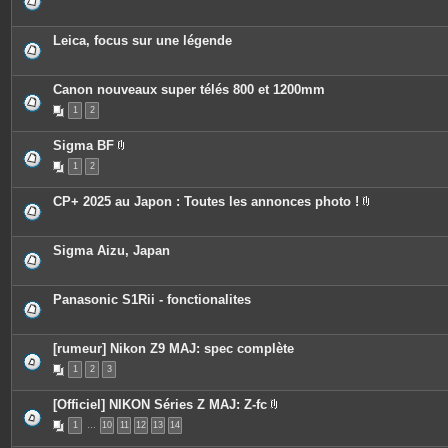
s
Leica, focus sur une légende
Canon nouveaux super télés 800 et 1200mm
1
2
Sigma BF
P
1
2
i
è
c
CP+ 2025 au Japon : Toutes les annonces photo !
e
P
s
i
j
è
o
c
Sigma Aizu, Japan
i
e
n
s
t
j
e
o
Panasonic S1Rii - fonctionalites
s
i
n
t
e
[rumeur] Nikon Z9 MAJ: spec complète
s
1
2
3
[Officiel] NIKON Séries Z MAJ: Z-fc
P
1
…
10
11
12
13
14
i
è