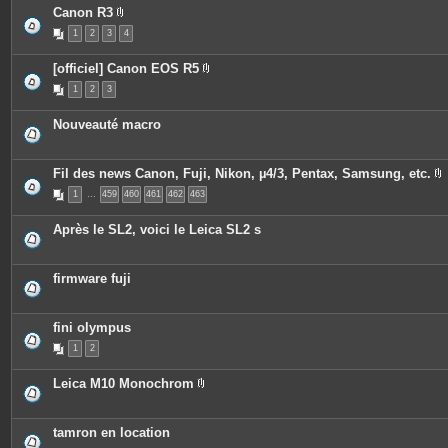
c
Canon R3
e
P
s
1
2
3
4
i
j
è
o
c
i
[officiel] Canon EOS R5
e
n
P
s
t
1
2
3
i
j
e
è
o
s
c
i
Nouveauté macro
e
n
s
t
j
e
o
s
Fil des news Canon, Fuji, Nikon, µ4/3, Pentax, Samsung, etc.
i
P
n
1
…
459
460
461
462
463
i
t
è
e
c
s
Après le SL2, voici le Leica SL2 s
e
s
j
o
firmware fuji
i
n
t
e
fini olympus
s
1
2
Leica M10 Monochrom
P
i
è
c
tamron en location
e