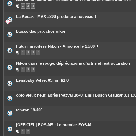
i
P
n
1
2
3
i
t
è
e
c
s
La Kodak TMAX 3200 produite à nouveau !
e
s
j
o
baisse des prix chez nikon
i
n
t
e
Futur mirrorless Nikon - Annonce le 23/08
s
P
1
2
3
4
i
è
c
Nikon dans le rouge, dépréciations d'actifs et restructuration
e
s
1
2
3
j
o
i
Lensbaby Velvet 85mm f/1.8
n
t
e
s
objo vieux neuf, après Petzval 1840: Emil Busch Glaukar 3.1 19
tamron 18-400
[OFFICIEL] EOS-M5 : Le premier EOS-M...
1
2