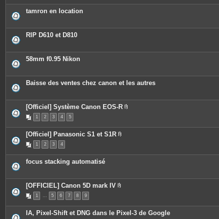
è
c
tamron en location
e
s
j
o
RIP D610 et D810
i
n
t
e
58mm f0.95 Nikon
s
Baisse des ventes chez canon et les autres
[Officiel] Système Canon EOS-R
P
1
2
3
4
5
i
è
c
[Officiel] Panasonic S1 et S1R
e
P
s
1
2
3
4
i
j
è
o
c
i
focus stacking automatisé
e
n
s
t
j
e
o
s
[OFFICIEL] Canon 5D mark IV
i
P
n
1
…
5
6
7
8
9
i
t
è
e
c
s
IA, Pixel-Shift et DNG dans le Pixel-3 de Google
e