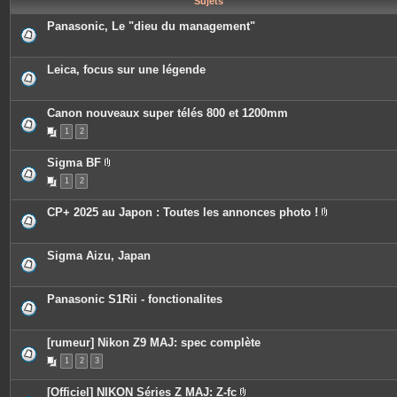
Sujets
e
s
Panasonic, Le "dieu du management"
Leica, focus sur une légende
Canon nouveaux super télés 800 et 1200mm
1
2
Sigma BF
P
1
2
i
è
c
CP+ 2025 au Japon : Toutes les annonces photo !
e
P
s
i
j
è
o
c
Sigma Aizu, Japan
i
e
n
s
t
j
e
o
Panasonic S1Rii - fonctionalites
s
i
n
t
e
[rumeur] Nikon Z9 MAJ: spec complète
s
1
2
3
[Officiel] NIKON Séries Z MAJ: Z-fc