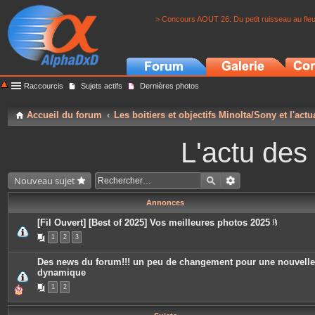
> Concours AOUT 26: Du petit ruisseau au fle
Raccourcis
Sujets actifs
Dernières photos
Accueil du forum
Les boitiers et objectifs Minolta/Sony et l'actu
L'actu des
Nouveau sujet
Annonces
[Fil Ouvert] [Best of 2025] Vos meilleures photos 2025
P
1
2
3
i
è
c
Des news du forum!!! un peu de changement pour une nouvelle
e
dynamique
s
j
1
2
o
i
n
t