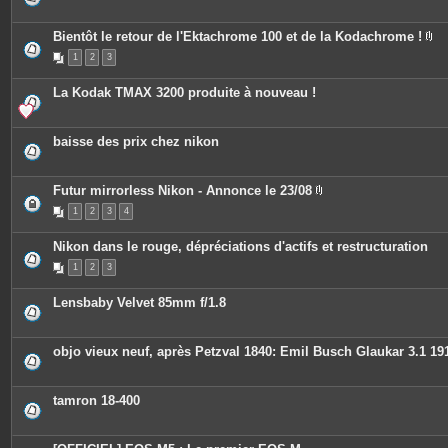
s
j
o
Bientôt le retour de l'Ektachrome 100 et de la Kodachrome !
i
P
n
1
2
3
i
t
è
e
c
s
La Kodak TMAX 3200 produite à nouveau !
e
s
j
o
baisse des prix chez nikon
i
n
t
e
Futur mirrorless Nikon - Annonce le 23/08
s
P
1
2
3
4
i
è
c
Nikon dans le rouge, dépréciations d'actifs et restructuration
e
s
1
2
3
j
o
i
Lensbaby Velvet 85mm f/1.8
n
t
e
s
objo vieux neuf, après Petzval 1840: Emil Busch Glaukar 3.1 19
tamron 18-400