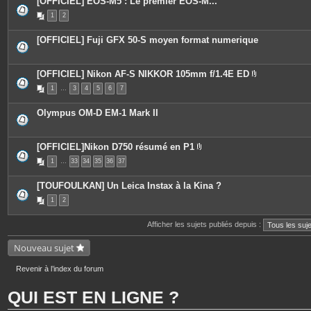
[OFFICIEL] EOS-M5 : Le premier EOS-M...
1
2
[OFFICIEL] Fuji GFX 50-S moyen format numerique
[OFFICIEL] Nikon AF-S NIKKOR 105mm f/1.4E ED
P
1
…
3
4
5
6
7
i
è
c
Olympus OM-D EM-1 Mark II
e
s
j
o
[OFFICIEL]Nikon D750 résumé en P1
i
P
n
1
…
33
34
35
36
37
i
t
è
e
c
s
[TOUFOULKAN] Un Leica Instax à la Kina ?
e
s
1
2
j
o
i
Afficher les sujets publiés depuis :
n
t
Nouveau sujet
e
s
Revenir à l’index du forum
QUI EST EN LIGNE ?