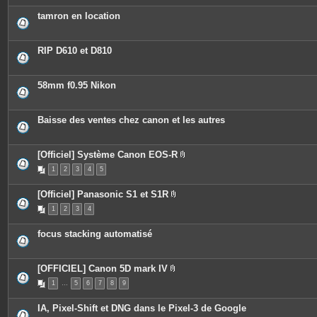
è
c
tamron en location
e
s
j
o
RIP D610 et D810
i
n
t
e
58mm f0.95 Nikon
s
Baisse des ventes chez canon et les autres
[Officiel] Système Canon EOS-R
P
1
2
3
4
5
i
è
c
[Officiel] Panasonic S1 et S1R
e
P
s
1
2
3
4
i
j
è
o
c
i
focus stacking automatisé
e
n
s
t
j
e
o
s
[OFFICIEL] Canon 5D mark IV
i
P
n
1
…
5
6
7
8
9
i
t
è
e
c
s
IA, Pixel-Shift et DNG dans le Pixel-3 de Google
e