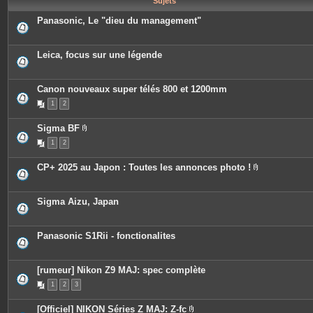
Sujets
e
s
Panasonic, Le "dieu du management"
Leica, focus sur une légende
Canon nouveaux super télés 800 et 1200mm
1
2
Sigma BF
P
1
2
i
è
c
CP+ 2025 au Japon : Toutes les annonces photo !
e
P
s
i
j
è
o
c
Sigma Aizu, Japan
i
e
n
s
t
j
e
o
Panasonic S1Rii - fonctionalites
s
i
n
t
e
[rumeur] Nikon Z9 MAJ: spec complète
s
1
2
3
[Officiel] NIKON Séries Z MAJ: Z-fc