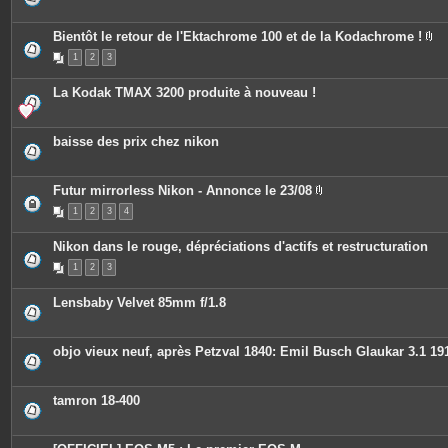
s
j
o
Bientôt le retour de l'Ektachrome 100 et de la Kodachrome !
i
P
n
1
2
3
i
t
è
e
c
s
La Kodak TMAX 3200 produite à nouveau !
e
s
j
o
baisse des prix chez nikon
i
n
t
e
Futur mirrorless Nikon - Annonce le 23/08
s
P
1
2
3
4
i
è
c
Nikon dans le rouge, dépréciations d'actifs et restructuration
e
s
1
2
3
j
o
i
Lensbaby Velvet 85mm f/1.8
n
t
e
s
objo vieux neuf, après Petzval 1840: Emil Busch Glaukar 3.1 19
tamron 18-400