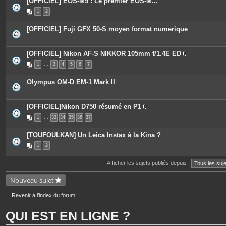
[OFFICIEL] EOS-M5 : Le premier EOS-M...
1
2
[OFFICIEL] Fuji GFX 50-S moyen format numerique
[OFFICIEL] Nikon AF-S NIKKOR 105mm f/1.4E ED
P
1
…
3
4
5
6
7
i
è
c
Olympus OM-D EM-1 Mark II
e
s
j
o
[OFFICIEL]Nikon D750 résumé en P1
i
P
n
1
…
33
34
35
36
37
i
t
è
e
c
s
[TOUFOULKAN] Un Leica Instax à la Kina ?
e
s
1
2
j
o
i
Afficher les sujets publiés depuis :
n
t
Nouveau sujet
e
s
Revenir à l’index du forum
QUI EST EN LIGNE ?