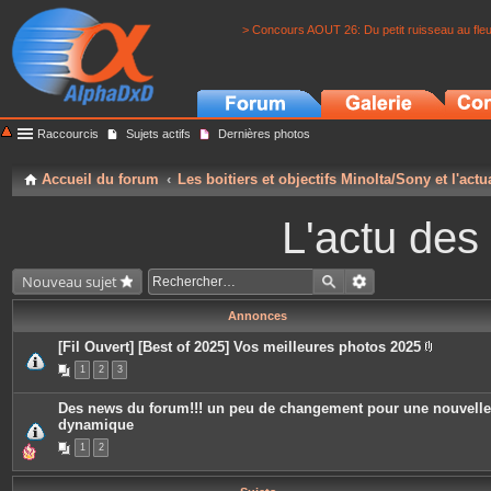
> Concours AOUT 26: Du petit ruisseau au fle
Raccourcis
Sujets actifs
Dernières photos
Accueil du forum
Les boitiers et objectifs Minolta/Sony et l'actu
L'actu des
Nouveau sujet
Annonces
[Fil Ouvert] [Best of 2025] Vos meilleures photos 2025
P
1
2
3
i
è
c
Des news du forum!!! un peu de changement pour une nouvelle
e
dynamique
s
j
1
2
o
i
n
t