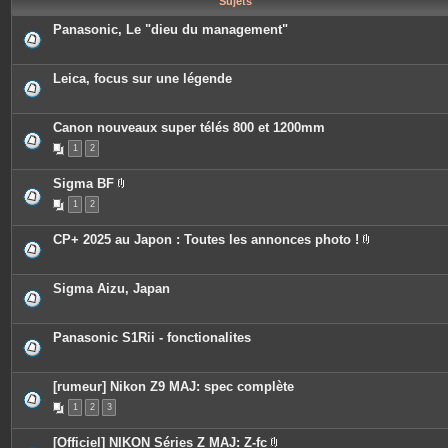
Sujets
e
s
Panasonic, Le "dieu du management"
Leica, focus sur une légende
Canon nouveaux super télés 800 et 1200mm
1
2
Sigma BF
P
1
2
i
è
c
CP+ 2025 au Japon : Toutes les annonces photo !
e
P
s
i
j
è
o
c
Sigma Aizu, Japan
i
e
n
s
t
j
e
o
Panasonic S1Rii - fonctionalites
s
i
n
t
e
[rumeur] Nikon Z9 MAJ: spec complète
s
1
2
3
[Officiel] NIKON Séries Z MAJ: Z-fc