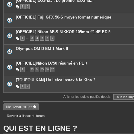
[OFFICIEL] EOS-M5 : Le premier EOS-M...
1
2
[OFFICIEL] Fuji GFX 50-S moyen format numerique
[OFFICIEL] Nikon AF-S NIKKOR 105mm f/1.4E ED
P
1
…
3
4
5
6
7
i
è
c
Olympus OM-D EM-1 Mark II
e
s
j
o
[OFFICIEL]Nikon D750 résumé en P1
i
P
n
1
…
33
34
35
36
37
i
t
è
e
c
s
[TOUFOULKAN] Un Leica Instax à la Kina ?
e
s
1
2
j
o
i
Afficher les sujets publiés depuis :
n
t
Nouveau sujet
e
s
Revenir à l’index du forum
QUI EST EN LIGNE ?