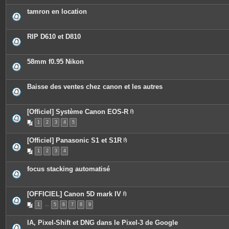
è
c
tamron en location
e
s
j
o
RIP D610 et D810
i
n
t
e
58mm f0.95 Nikon
s
Baisse des ventes chez canon et les autres
[Officiel] Système Canon EOS-R
P
1
2
3
4
5
i
è
c
[Officiel] Panasonic S1 et S1R
e
P
s
1
2
3
4
i
j
è
o
c
i
focus stacking automatisé
e
n
s
t
j
e
o
s
[OFFICIEL] Canon 5D mark IV
i
P
n
1
…
5
6
7
8
9
i
t
è
e
c
s
IA, Pixel-Shift et DNG dans le Pixel-3 de Google
e