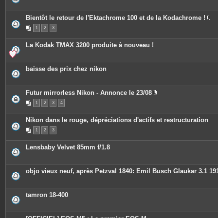
s
j
o
Bientôt le retour de l'Ektachrome 100 et de la Kodachrome !
i
P
n
1
2
3
i
t
è
e
c
s
La Kodak TMAX 3200 produite à nouveau !
e
s
j
o
baisse des prix chez nikon
i
n
t
e
Futur mirrorless Nikon - Annonce le 23/08
s
P
1
2
3
4
i
è
c
Nikon dans le rouge, dépréciations d'actifs et restructuration
e
s
1
2
3
j
o
i
Lensbaby Velvet 85mm f/1.8
n
t
e
s
objo vieux neuf, après Petzval 1840: Emil Busch Glaukar 3.1 19
tamron 18-400