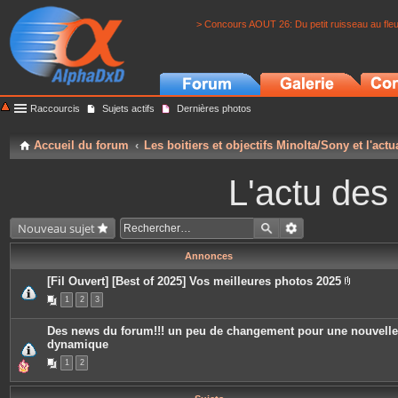
> Concours AOUT 26: Du petit ruisseau au fle
Raccourcis
Sujets actifs
Dernières photos
Accueil du forum
Les boitiers et objectifs Minolta/Sony et l'actu
L'actu des
Nouveau sujet
Annonces
[Fil Ouvert] [Best of 2025] Vos meilleures photos 2025
P
1
2
3
i
è
c
Des news du forum!!! un peu de changement pour une nouvelle
e
dynamique
s
j
1
2
o
i
n
t