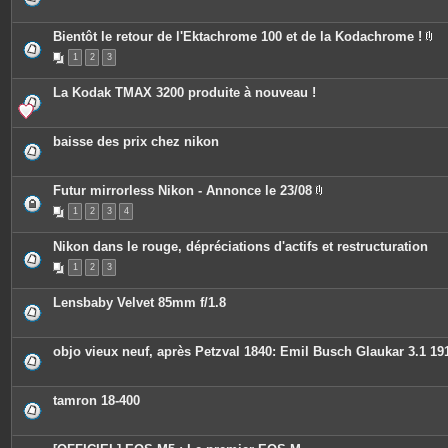
s
j
o
Bientôt le retour de l'Ektachrome 100 et de la Kodachrome !
i
P
n
1
2
3
i
t
è
e
c
s
La Kodak TMAX 3200 produite à nouveau !
e
s
j
o
baisse des prix chez nikon
i
n
t
e
Futur mirrorless Nikon - Annonce le 23/08
s
P
1
2
3
4
i
è
c
Nikon dans le rouge, dépréciations d'actifs et restructuration
e
s
1
2
3
j
o
i
Lensbaby Velvet 85mm f/1.8
n
t
e
s
objo vieux neuf, après Petzval 1840: Emil Busch Glaukar 3.1 19
tamron 18-400