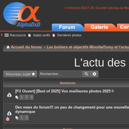
> Concours AOUT 26: Du petit ruisseau au fle
Raccourcis
Sujets actifs
Dernières photos
Accueil du forum
Les boitiers et objectifs Minolta/Sony et l'actu
L'actu des
Nouveau sujet
Annonces
[Fil Ouvert] [Best of 2025] Vos meilleures photos 2025
P
1
2
3
i
è
c
Des news du forum!!! un peu de changement pour une nouvelle
e
dynamique
s
j
1
2
o
i
n
t