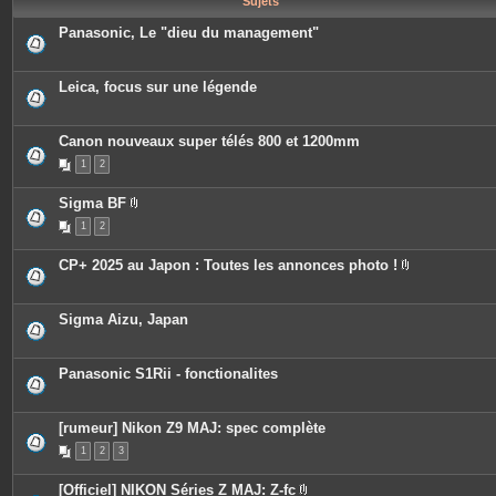
Sujets
e
s
Panasonic, Le "dieu du management"
Leica, focus sur une légende
Canon nouveaux super télés 800 et 1200mm
1
2
Sigma BF
P
1
2
i
è
c
CP+ 2025 au Japon : Toutes les annonces photo !
e
P
s
i
j
è
o
c
Sigma Aizu, Japan
i
e
n
s
t
j
e
o
Panasonic S1Rii - fonctionalites
s
i
n
t
e
[rumeur] Nikon Z9 MAJ: spec complète
s
1
2
3
[Officiel] NIKON Séries Z MAJ: Z-fc