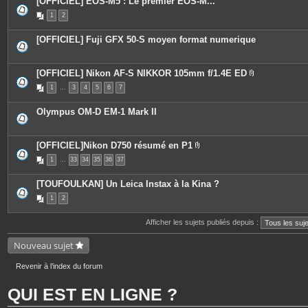
[OFFICIEL] EOS-M5 : Le premier EOS-M...
1
2
[OFFICIEL] Fuji GFX 50-S moyen format numerique
[OFFICIEL] Nikon AF-S NIKKOR 105mm f/1.4E ED
P
1
…
3
4
5
6
7
i
è
c
Olympus OM-D EM-1 Mark II
e
s
j
o
[OFFICIEL]Nikon D750 résumé en P1
i
P
n
1
…
33
34
35
36
37
i
t
è
e
c
s
[TOUFOULKAN] Un Leica Instax à la Kina ?
e
s
1
2
j
o
i
Afficher les sujets publiés depuis :
n
t
Nouveau sujet
e
s
Revenir à l’index du forum
QUI EST EN LIGNE ?