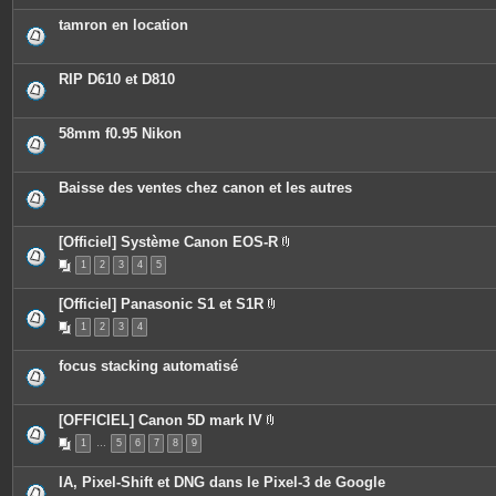
è
c
tamron en location
e
s
j
o
RIP D610 et D810
i
n
t
e
58mm f0.95 Nikon
s
Baisse des ventes chez canon et les autres
[Officiel] Système Canon EOS-R
P
1
2
3
4
5
i
è
c
[Officiel] Panasonic S1 et S1R
e
P
s
1
2
3
4
i
j
è
o
c
i
focus stacking automatisé
e
n
s
t
j
e
o
s
[OFFICIEL] Canon 5D mark IV
i
P
n
1
…
5
6
7
8
9
i
t
è
e
c
s
IA, Pixel-Shift et DNG dans le Pixel-3 de Google
e