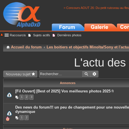
> Concours AOUT 26: Du petit ruisseau au fle
Raccourcis
Sujets actifs
Dernières photos
Accueil du forum
Les boitiers et objectifs Minolta/Sony et l'actu
L'actu des
Nouveau sujet
Annonces
[Fil Ouvert] [Best of 2025] Vos meilleures photos 2025
P
1
2
3
i
è
c
Des news du forum!!! un peu de changement pour une nouvelle
e
dynamique
s
j
1
2
o
i
n
t