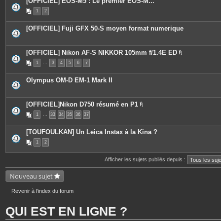
[OFFICIEL] EOS-M5 : Le premier EOS-M...
1
2
[OFFICIEL] Fuji GFX 50-S moyen format numerique
[OFFICIEL] Nikon AF-S NIKKOR 105mm f/1.4E ED
P
1
…
3
4
5
6
7
i
è
c
Olympus OM-D EM-1 Mark II
e
s
j
o
[OFFICIEL]Nikon D750 résumé en P1
i
P
n
1
…
33
34
35
36
37
i
t
è
e
c
s
[TOUFOULKAN] Un Leica Instax à la Kina ?
e
s
1
2
j
o
i
Afficher les sujets publiés depuis :
n
t
Nouveau sujet
e
s
Revenir à l’index du forum
QUI EST EN LIGNE ?