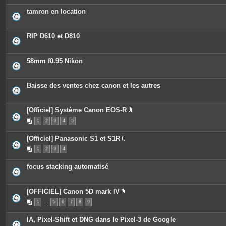
è
c
tamron en location
e
s
j
o
RIP D610 et D810
i
n
t
e
58mm f0.95 Nikon
s
Baisse des ventes chez canon et les autres
[Officiel] Système Canon EOS-R
P
1
2
3
4
5
i
è
c
[Officiel] Panasonic S1 et S1R
e
P
s
1
2
3
4
i
j
è
o
c
i
focus stacking automatisé
e
n
s
t
j
e
o
s
[OFFICIEL] Canon 5D mark IV
i
P
n
1
…
5
6
7
8
9
i
t
è
e
c
s
IA, Pixel-Shift et DNG dans le Pixel-3 de Google
e