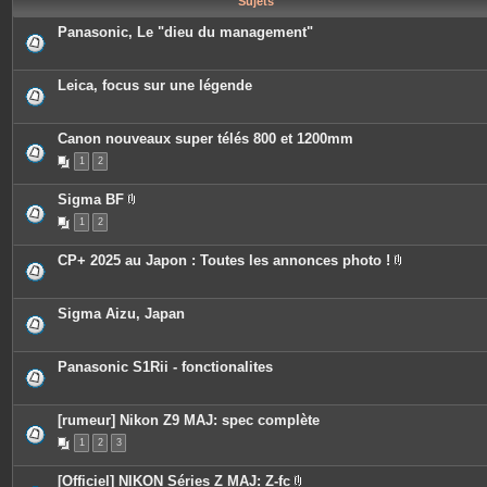
Sujets
e
s
Panasonic, Le "dieu du management"
Leica, focus sur une légende
Canon nouveaux super télés 800 et 1200mm
1
2
Sigma BF
P
1
2
i
è
c
CP+ 2025 au Japon : Toutes les annonces photo !
e
P
s
i
j
è
o
c
Sigma Aizu, Japan
i
e
n
s
t
j
e
o
Panasonic S1Rii - fonctionalites
s
i
n
t
e
[rumeur] Nikon Z9 MAJ: spec complète
s
1
2
3
[Officiel] NIKON Séries Z MAJ: Z-fc