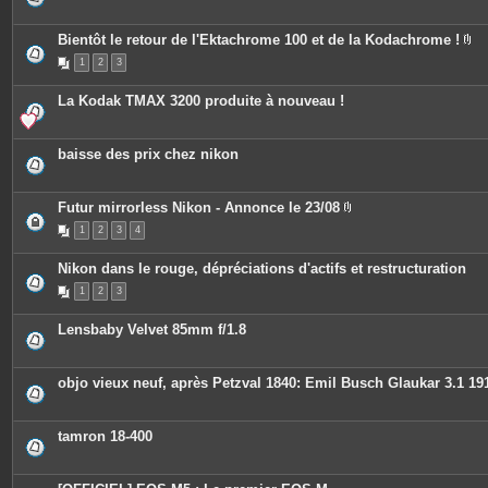
s
j
o
Bientôt le retour de l'Ektachrome 100 et de la Kodachrome !
i
P
n
1
2
3
i
t
è
e
c
s
La Kodak TMAX 3200 produite à nouveau !
e
s
j
o
baisse des prix chez nikon
i
n
t
e
Futur mirrorless Nikon - Annonce le 23/08
s
P
1
2
3
4
i
è
c
Nikon dans le rouge, dépréciations d'actifs et restructuration
e
s
1
2
3
j
o
i
Lensbaby Velvet 85mm f/1.8
n
t
e
s
objo vieux neuf, après Petzval 1840: Emil Busch Glaukar 3.1 19
tamron 18-400