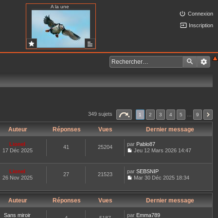
A la une
Connexion
Inscription
349 sujets
1
2
3
4
5
…
9
Auteur
Réponses
Vues
Dernier message
Lionel
par
Pablo87
41
25204
17 Déc 2025
Jeu 12 Mars 2026 14:47
C
o
n
Lionel
par
SEBSNIP
27
21523
s
26 Nov 2025
Mar 30 Déc 2025 18:34
u
C
l
o
t
n
e
Auteur
Réponses
Vues
Dernier message
s
r
u
l
l
Sans miroir
par
Emma789