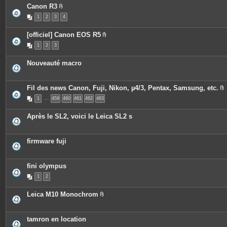
c
Canon R3
e
P
s
1
2
3
4
i
j
è
o
c
i
[officiel] Canon EOS R5
e
n
P
s
t
1
2
3
i
j
e
è
o
s
c
i
Nouveauté macro
e
n
s
t
j
e
o
s
Fil des news Canon, Fuji, Nikon, µ4/3, Pentax, Samsung, etc.
i
P
n
1
…
459
460
461
462
463
i
t
è
e
c
s
Après le SL2, voici le Leica SL2 s
e
s
j
o
firmware fuji
i
n
t
e
fini olympus
s
1
2
Leica M10 Monochrom
P
i
è
c
tamron en location
e