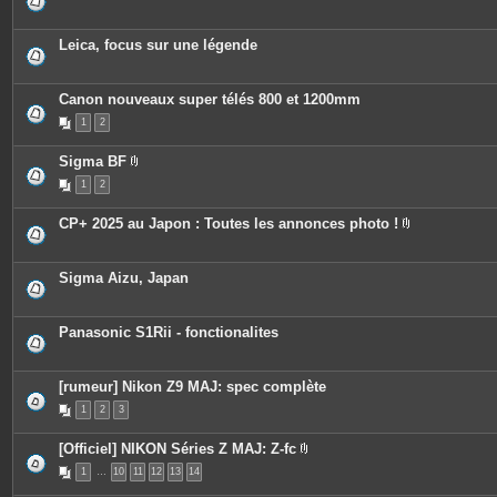
s
Leica, focus sur une légende
Canon nouveaux super télés 800 et 1200mm
1
2
Sigma BF
P
1
2
i
è
c
CP+ 2025 au Japon : Toutes les annonces photo !
e
P
s
i
j
è
o
c
Sigma Aizu, Japan
i
e
n
s
t
j
e
o
Panasonic S1Rii - fonctionalites
s
i
n
t
e
[rumeur] Nikon Z9 MAJ: spec complète
s
1
2
3
[Officiel] NIKON Séries Z MAJ: Z-fc
P
1
…
10
11
12
13
14
i
è