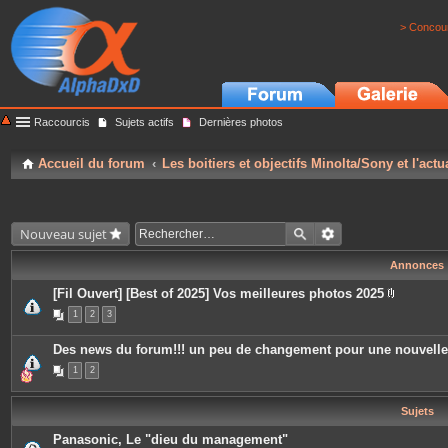
> Concour
Raccourcis
Sujets actifs
Dernières photos
Accueil du forum
Les boitiers et objectifs Minolta/Sony et l'actu
Nouveau sujet
Annonces
[Fil Ouvert] [Best of 2025] Vos meilleures photos 2025
P
1
2
3
i
è
c
Des news du forum!!! un peu de changement pour une nouvell
e
s
1
2
j
o
i
Sujets
n
t
e
Panasonic, Le "dieu du management"