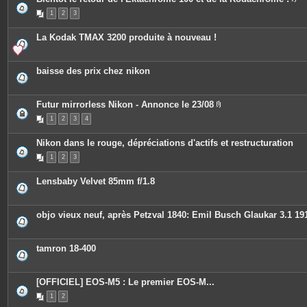
i
P
n
1
2
3
i
t
è
e
c
s
La Kodak TMAX 3200 produite à nouveau !
e
s
j
o
baisse des prix chez nikon
i
n
t
e
Futur mirrorless Nikon - Annonce le 23/08
s
P
1
2
3
4
i
è
c
Nikon dans le rouge, dépréciations d'actifs et restructuration
e
s
1
2
3
j
o
i
Lensbaby Velvet 85mm f/1.8
n
t
e
s
objo vieux neuf, après Petzval 1840: Emil Busch Glaukar 3.1 19
tamron 18-400
[OFFICIEL] EOS-M5 : Le premier EOS-M...
1
2