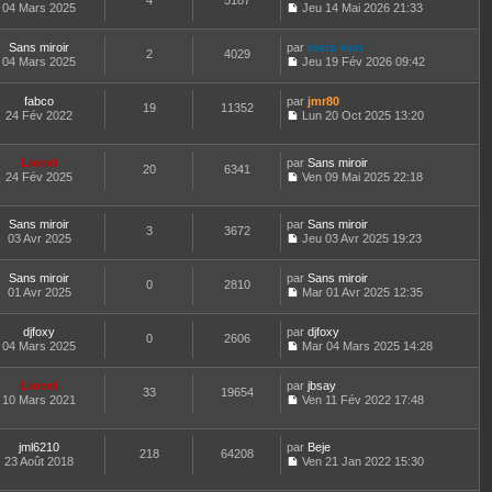
4
5187
e
t
04 Mars 2025
Jeu 14 Mai 2026 21:33
d
C
e
e
o
r
r
Sans miroir
par
n
meta 4xer
l
2
4029
n
04 Mars 2025
s
Jeu 19 Fév 2026 09:42
e
i
C
u
d
e
o
l
e
fabco
par
r
n
jmr80
t
r
19
11352
24 Fév 2022
m
s
Lun 20 Oct 2025 13:20
e
n
C
e
u
r
i
o
s
l
l
e
n
s
t
e
Lionel
par
r
Sans miroir
20
6341
s
a
e
d
24 Fév 2025
m
Ven 09 Mai 2025 22:18
u
g
r
C
e
e
l
e
l
o
r
s
t
e
n
n
s
Sans miroir
par
Sans miroir
e
d
3
3672
s
i
a
03 Avr 2025
Jeu 03 Avr 2025 19:23
r
e
u
e
g
C
l
r
l
r
e
o
e
n
t
m
Sans miroir
par
n
Sans miroir
d
0
2810
i
e
e
01 Avr 2025
s
Mar 01 Avr 2025 12:35
e
e
r
C
s
u
r
r
l
o
s
l
n
m
e
djfoxy
par
n
djfoxy
a
t
0
2606
i
e
d
04 Mars 2025
s
Mar 04 Mars 2025 14:28
g
e
e
C
s
e
u
e
r
r
o
s
r
l
l
m
Lionel
par
n
jbsay
a
n
t
33
19654
e
e
10 Mars 2021
s
Ven 11 Fév 2022 17:48
g
i
e
d
C
s
u
e
e
r
e
o
s
l
r
l
r
n
a
t
m
e
jml6210
par
Beje
n
218
64208
s
g
e
e
d
23 Août 2018
Ven 21 Jan 2022 15:30
i
u
e
r
C
s
e
e
l
l
o
s
r