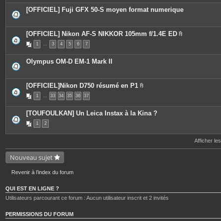
[OFFICIEL] Fuji GFX 50-S moyen format numerique
[OFFICIEL] Nikon AF-S NIKKOR 105mm f/1.4E ED
P
1
…
3
4
5
6
7
i
è
c
Olympus OM-D EM-1 Mark II
e
s
j
o
[OFFICIEL]Nikon D750 résumé en P1
i
P
n
1
…
33
34
35
36
37
i
t
è
e
c
s
[TOUFOULKAN] Un Leica Instax à la Kina ?
e
s
1
2
j
o
i
Afficher le
n
t
Nouveau sujet
e
s
Revenir à l’index du forum
QUI EST EN LIGNE ?
Utilisateurs parcourant ce forum : Aucun utilisateur inscrit et 2 invités
PERMISSIONS DU FORUM