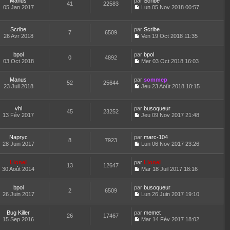
e
Manus
par
n
Scribe
e
41
22583
g
i
e
d
05 Jan 2017
s
Lun 05 Nov 2018 00:57
s
e
e
r
C
e
u
s
r
l
o
r
l
a
m
e
n
n
t
Scribe
par
g
Scribe
e
d
7
6509
s
i
e
26 Avr 2018
e
Ven 19 Oct 2018 11:35
s
e
u
e
r
C
s
r
l
r
l
o
a
n
t
m
e
bpol
par
n
bpol
0
4892
g
i
e
e
d
03 Oct 2018
s
Mer 03 Oct 2018 16:03
e
e
r
C
s
e
u
r
l
o
s
r
l
m
e
Manus
par
n
sommep
a
n
t
52
25644
e
d
23 Juil 2018
s
Jeu 23 Août 2018 10:15
g
i
e
C
s
e
u
e
e
r
o
s
r
l
r
l
n
a
n
t
m
e
vhl
par
busoqueur
45
23252
s
g
i
e
e
d
13 Fév 2017
Jeu 09 Nov 2017 21:48
u
e
e
r
C
s
e
l
r
l
o
s
r
t
m
e
n
a
n
Napryc
par
marc-104
e
e
d
8
7923
s
g
i
28 Juin 2017
Lun 06 Nov 2017 23:26
r
s
e
u
e
e
C
l
s
r
l
r
o
e
a
n
t
m
Lionel
par
n
Lionel
d
13
12647
g
i
e
e
30 Août 2014
s
Mar 18 Juil 2017 18:16
e
e
e
r
C
s
u
r
r
l
o
s
l
n
m
e
bpol
par
n
busoqueur
a
t
2
6509
i
e
d
26 Juin 2017
s
Lun 26 Juin 2017 19:10
g
e
e
C
s
e
u
e
r
r
o
s
r
l
l
m
Bug Killer
par
n
memet
a
n
t
26
17467
e
e
15 Sep 2016
s
Mar 14 Fév 2017 18:02
g
i
e
d
C
s
u
e
e
r
e