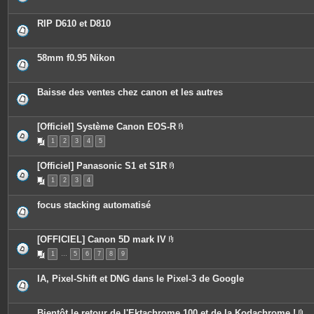
s
j
o
RIP D610 et D810
i
n
t
e
58mm f0.95 Nikon
s
Baisse des ventes chez canon et les autres
[Officiel] Système Canon EOS-R
P
1
2
3
4
5
i
è
c
[Officiel] Panasonic S1 et S1R
e
P
s
1
2
3
4
i
j
è
o
c
i
focus stacking automatisé
e
n
s
t
j
e
o
s
[OFFICIEL] Canon 5D mark IV
i
P
n
1
…
5
6
7
8
9
i
t
è
e
c
s
IA, Pixel-Shift et DNG dans le Pixel-3 de Google
e
s
j
o
Bientôt le retour de l'Ektachrome 100 et de la Kodachrome !