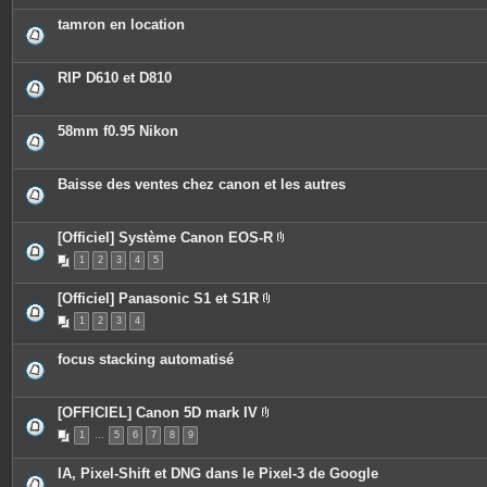
è
c
tamron en location
e
s
j
o
RIP D610 et D810
i
n
t
e
58mm f0.95 Nikon
s
Baisse des ventes chez canon et les autres
[Officiel] Système Canon EOS-R
P
1
2
3
4
5
i
è
c
[Officiel] Panasonic S1 et S1R
e
P
s
1
2
3
4
i
j
è
o
c
i
focus stacking automatisé
e
n
s
t
j
e
o
s
[OFFICIEL] Canon 5D mark IV
i
P
n
1
…
5
6
7
8
9
i
t
è
e
c
s
IA, Pixel-Shift et DNG dans le Pixel-3 de Google
e