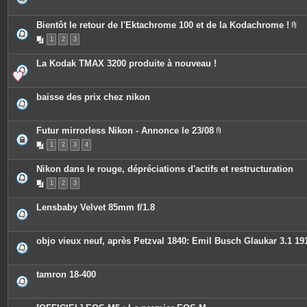
s
j
o
Bientôt le retour de l'Ektachrome 100 et de la Kodachrome !
i
P
n
1
2
3
i
t
è
e
c
s
La Kodak TMAX 3200 produite à nouveau !
e
s
j
o
baisse des prix chez nikon
i
n
t
e
Futur mirrorless Nikon - Annonce le 23/08
s
P
1
2
3
4
i
è
c
Nikon dans le rouge, dépréciations d'actifs et restructuration
e
s
1
2
3
j
o
i
Lensbaby Velvet 85mm f/1.8
n
t
e
s
objo vieux neuf, après Petzval 1840: Emil Busch Glaukar 3.1 19
tamron 18-400