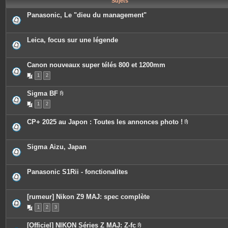
Sujets
e
s
Panasonic, Le "dieu du management"
Leica, focus sur une légende
Canon nouveaux super télés 800 et 1200mm
1
2
Sigma BF
P
1
2
i
è
c
CP+ 2025 au Japon : Toutes les annonces photo !
e
P
s
i
j
è
o
c
Sigma Aizu, Japan
i
e
n
s
t
j
e
o
Panasonic S1Rii - fonctionalites
s
i
n
t
e
[rumeur] Nikon Z9 MAJ: spec complète
s
1
2
3
[Officiel] NIKON Séries Z MAJ: Z-fc