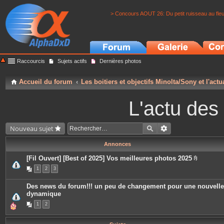
> Concours AOUT 26: Du petit ruisseau au fle
Raccourcis
Sujets actifs
Dernières photos
Accueil du forum
Les boitiers et objectifs Minolta/Sony et l'actu
L'actu des
Nouveau sujet
Annonces
[Fil Ouvert] [Best of 2025] Vos meilleures photos 2025
P
1
2
3
i
è
c
Des news du forum!!! un peu de changement pour une nouvelle
e
dynamique
s
j
1
2
o
i
n
t