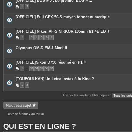
[OFFICIEL] EOS-M5 : Le premier EOS-M...
1
2
[OFFICIEL] Fuji GFX 50-S moyen format numerique
[OFFICIEL] Nikon AF-S NIKKOR 105mm f/1.4E ED
P
1
…
3
4
5
6
7
i
è
c
Olympus OM-D EM-1 Mark II
e
s
j
o
[OFFICIEL]Nikon D750 résumé en P1
i
P
n
1
…
33
34
35
36
37
i
t
è
e
c
s
[TOUFOULKAN] Un Leica Instax à la Kina ?
e
s
1
2
j
o
i
Afficher les sujets publiés depuis :
n
t
Nouveau sujet
e
s
Revenir à l’index du forum
QUI EST EN LIGNE ?