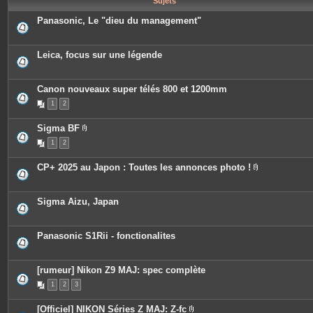
Sujets
e
s
Panasonic, Le "dieu du management"
Leica, focus sur une légende
Canon nouveaux super télés 800 et 1200mm
1
2
Sigma BF
P
1
2
i
è
c
CP+ 2025 au Japon : Toutes les annonces photo !
e
P
s
i
j
è
o
c
Sigma Aizu, Japan
i
e
n
s
t
j
e
o
Panasonic S1Rii - fonctionalites
s
i
n
t
e
[rumeur] Nikon Z9 MAJ: spec complète
s
1
2
3
[Officiel] NIKON Séries Z MAJ: Z-fc