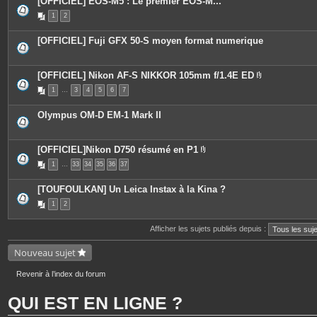
[OFFICIEL] EOS-M5 : Le premier EOS-M...
1
2
[OFFICIEL] Fuji GFX 50-S moyen format numerique
[OFFICIEL] Nikon AF-S NIKKOR 105mm f/1.4E ED
P
1
…
3
4
5
6
7
i
è
c
Olympus OM-D EM-1 Mark II
e
s
j
o
[OFFICIEL]Nikon D750 résumé en P1
i
P
n
1
…
33
34
35
36
37
i
t
è
e
c
s
[TOUFOULKAN] Un Leica Instax à la Kina ?
e
s
1
2
j
o
i
Afficher les sujets publiés depuis :
n
t
Nouveau sujet
e
s
Revenir à l’index du forum
QUI EST EN LIGNE ?