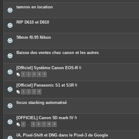
è
c
tamron en location
e
s
j
o
RIP D610 et D810
i
n
t
e
58mm f0.95 Nikon
s
Baisse des ventes chez canon et les autres
[Officiel] Système Canon EOS-R
P
1
2
3
4
5
i
è
c
[Officiel] Panasonic S1 et S1R
e
P
s
1
2
3
4
i
j
è
o
c
i
focus stacking automatisé
e
n
s
t
j
e
o
s
[OFFICIEL] Canon 5D mark IV
i
P
n
1
…
5
6
7
8
9
i
t
è
e
c
s
IA, Pixel-Shift et DNG dans le Pixel-3 de Google
e