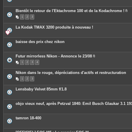
s
j
o
Bientôt le retour de l'Ektachrome 100 et de la Kodachrome !
i
P
n
1
2
3
i
t
è
e
c
s
La Kodak TMAX 3200 produite à nouveau !
e
s
j
o
baisse des prix chez nikon
i
n
t
e
Futur mirrorless Nikon - Annonce le 23/08
s
P
1
2
3
4
i
è
c
Nikon dans le rouge, dépréciations d'actifs et restructuration
e
s
1
2
3
j
o
i
Lensbaby Velvet 85mm f/1.8
n
t
e
s
objo vieux neuf, après Petzval 1840: Emil Busch Glaukar 3.1 19
tamron 18-400