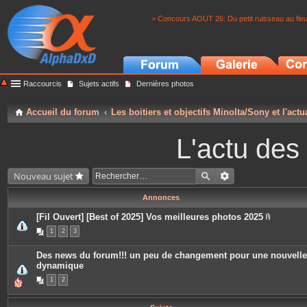
> Concours AOUT 26: Du petit ruisseau au fle
Raccourcis
Sujets actifs
Dernières photos
Accueil du forum
Les boitiers et objectifs Minolta/Sony et l'actu
L'actu des
Nouveau sujet
Annonces
[Fil Ouvert] [Best of 2025] Vos meilleures photos 2025
P
1
2
3
i
è
c
Des news du forum!!! un peu de changement pour une nouvelle
e
dynamique
s
j
1
2
o
i
n
t