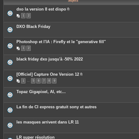
Sujets
e
s
dxo la version 8 est dispo
P
1
2
i
è
c
DXO Black Friday
e
s
j
o
Photoshop et l'IA : Firefly et le "generative fill"
i
n
1
2
t
e
s
black friday dxo jusqu'à -50% 2022
[Officiel] Capture One Version 12
P
1
…
5
6
7
8
9
i
è
c
Topaz Gigapixel, AI, etc...
e
s
j
o
La fin de CI express gratuit sony et autres
i
n
t
e
les masques arrivent dans LR 11
s
LR super résolution