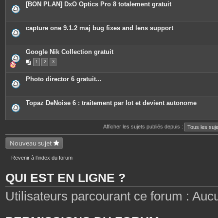
[BON PLAN] DxO Optics Pro 8 totalement gratuit
capture one 9.1.2 maj bug fixes and lens support
Google Nik Collection gratuit
1
2
3
Photo director 6 gratuit...
Topaz DeNoise 6 : traitement par lot et devient autonome
Afficher les sujets publiés depuis :
Nouveau sujet
Revenir à l’index du forum
QUI EST EN LIGNE ?
Utilisateurs parcourant ce forum : Aucun 