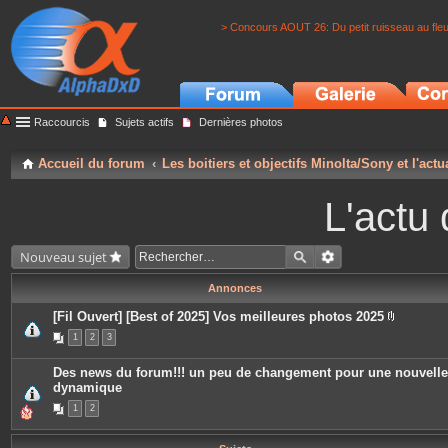
> Concours AOUT 26: Du petit ruisseau au fle
Raccourcis
Sujets actifs
Dernières photos
Accueil du forum
Les boitiers et objectifs Minolta/Sony et l'actu
L'actu 
Nouveau sujet
Annonces
[Fil Ouvert] [Best of 2025] Vos meilleures photos 2025
P
1
2
3
i
è
c
Des news du forum!!! un peu de changement pour une nouvelle
e
dynamique
s
j
1
2
o
i
n
t