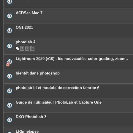
ACDSee Mac 7
ON1 2021
photolab 4
1
2
3
Lightroom 2020 (v10) : les nouveautés, color grading, zoom..
bientôt dans photoshop
photolab III et module de correction tamron
P
i
è
c
Guide de l'utilisateur PhotoLab et Capture One
e
s
j
o
DXO PhotoLab 3
i
n
t
e
LRtimelapse