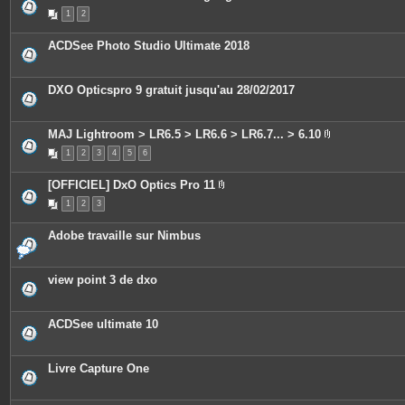
n
1
2
t
e
s
ACDSee Photo Studio Ultimate 2018
DXO Opticspro 9 gratuit jusqu'au 28/02/2017
MAJ Lightroom > LR6.5 > LR6.6 > LR6.7... > 6.10
P
1
2
3
4
5
6
i
è
c
[OFFICIEL] DxO Optics Pro 11
e
P
s
1
2
3
i
j
è
o
c
i
Adobe travaille sur Nimbus
e
n
s
t
j
e
o
s
view point 3 de dxo
i
n
t
e
ACDSee ultimate 10
s
Livre Capture One