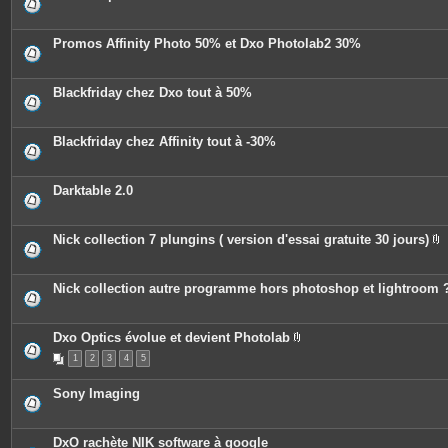
s
Promos Affinity Photo 50% et Dxo Photolab2 30%
Blackfriday chez Dxo tout à 50%
Blackfriday chez Affinity tout à -30%
Darktable 2.0
Nick collection 7 plungins ( version d'essai gratuite 30 jours)
P
i
è
c
Nick collection autre programme hors photoshop et lightroom 
e
s
j
o
Dxo Optics évolue et devient Photolab
i
P
n
1
2
3
4
5
i
t
è
e
c
Sony Imaging
s
e
s
j
o
DxO rachète NIK software à google
i