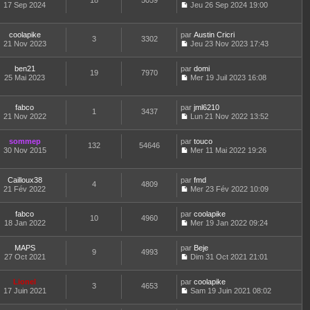
18
5059
e
t
17 Sep 2024
Jeu 26 Sep 2024 19:00
d
C
e
e
o
r
r
n
l
coolapike
par
Austin Cricri
n
3
3302
s
e
21 Nov 2023
Jeu 23 Nov 2023 17:43
i
u
d
C
e
l
e
o
r
t
r
ben21
par
n
domi
19
7970
m
e
n
25 Mai 2023
s
Mer 19 Juil 2023 16:08
e
r
i
C
u
s
l
e
o
l
s
e
r
n
t
fabco
par
jml6210
a
d
1
3437
m
s
e
21 Nov 2022
Lun 21 Nov 2022 13:52
g
e
e
u
r
C
e
r
s
l
l
o
n
s
t
e
sommep
par
n
touco
132
54646
i
a
e
d
30 Nov 2015
s
Mer 11 Mai 2022 19:26
e
g
r
C
e
u
r
e
l
o
r
l
m
e
n
n
t
Cailloux38
par
fmd
e
d
4
4809
s
i
e
21 Fév 2022
Mer 23 Fév 2022 10:09
s
e
u
e
r
C
s
r
l
r
l
o
a
n
t
m
e
fabco
par
n
coolapike
10
4960
g
i
e
e
d
18 Jan 2022
s
Mer 19 Jan 2022 09:24
e
e
r
C
s
e
u
r
l
o
s
r
l
m
e
MAPS
par
n
Beje
a
n
t
9
4993
e
d
27 Oct 2021
s
Dim 31 Oct 2021 21:01
g
i
e
C
s
e
u
e
e
r
o
s
r
l
r
l
Lionel
par
n
coolapike
a
n
t
m
3
4653
e
17 Juin 2021
s
Sam 19 Juin 2021 08:02
g
i
e
e
d
C
u
e
e
r
s
e
o
l