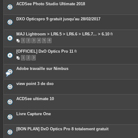
s
ACDSee Photo Studio Ultimate 2018
DXO Opticspro 9 gratuit jusqu'au 28/02/2017
MAJ Lightroom > LR6.5 > LR6.6 > LR6.7... > 6.10
P
1
2
3
4
5
6
i
è
c
[OFFICIEL] DxO Optics Pro 11
e
P
s
1
2
3
i
j
è
o
c
i
Adobe travaille sur Nimbus
e
n
s
t
j
e
o
s
view point 3 de dxo
i
n
t
e
ACDSee ultimate 10
s
Livre Capture One
[BON PLAN] DxO Optics Pro 8 totalement gratuit