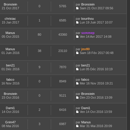
r
s
e
n
n
t
m
Bronstein
par
Bronstein
a
d
0
5765
s
i
e
e
21 Oct 2017
Sam 21 Oct 2017 09:56
g
e
u
e
r
C
s
e
r
l
r
l
o
s
n
t
m
e
christac
par
n
bourthou
a
1
6585
i
e
e
d
15 Jan 2017
s
Lun 19 Juin 2017 10:07
g
e
r
C
s
e
u
e
r
l
o
s
r
l
m
e
Manus
par
n
sommep
a
n
t
80
43360
e
d
05 Oct 2015
s
Ven 14 Avr 2017 14:08
g
i
e
C
s
e
u
e
e
r
o
s
r
l
r
l
n
a
n
t
m
e
Manus
par
jmr80
38
23110
s
g
i
e
e
d
01 Juin 2016
Sam 18 Fév 2017 00:48
u
e
e
r
C
s
e
l
r
l
o
s
r
t
m
e
n
a
n
ben21
par
ben21
e
e
d
9
7870
s
g
i
01 Déc 2016
Lun 05 Déc 2016 10:19
r
s
e
u
e
e
C
l
s
r
l
r
o
e
a
n
t
m
fabco
par
n
fabco
d
0
8949
g
i
e
e
16 Nov 2016
s
Mer 16 Nov 2016 19:21
e
e
e
r
C
s
u
r
r
l
o
s
l
n
m
e
Bronstein
par
n
Bronstein
a
t
0
9121
i
e
d
23 Oct 2016
s
Dim 23 Oct 2016 13:09
g
e
e
C
s
e
u
e
r
r
o
s
r
l
l
m
Dami1
par
n
Dami1
a
n
t
2
6416
e
e
14 Oct 2016
s
Ven 14 Oct 2016 13:59
g
i
e
d
C
s
u
e
e
r
e
o
s
l
r
l
r
Grim47
par
n
Manus
a
t
m
3
6987
e
n
08 Mai 2016
s
Mar 31 Mai 2016 20:09
g
e
e
d
i
C
u