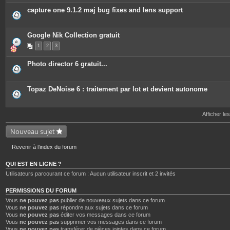
capture one 9.1.2 maj bug fixes and lens support
Google Nik Collection gratuit
1
2
3
Photo director 6 gratuit...
Topaz DeNoise 6 : traitement par lot et devient autonome
Afficher le
Nouveau sujet
Revenir à l’index du forum
QUI EST EN LIGNE ?
Utilisateurs parcourant ce forum : Aucun utilisateur inscrit et 2 invités
PERMISSIONS DU FORUM
Vous
ne pouvez pas
publier de nouveaux sujets dans ce forum
Vous
ne pouvez pas
répondre aux sujets dans ce forum
Vous
ne pouvez pas
éditer vos messages dans ce forum
Vous
ne pouvez pas
supprimer vos messages dans ce forum
Vous
ne pouvez pas
transférer de pièces jointes dans ce forum