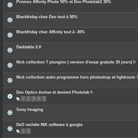
Promos Affinity Photo 50% et Dxo Photolab2 30%
Blackfriday chez Dxo tout à 50%
Blackfriday chez Affinity tout à -30%
Darktable 2.0
Nick collection 7 plungins ( version d'essai gratuite 30 jours)
P
i
è
c
Nick collection autre programme hors photoshop et lightroom 
e
s
j
o
Dxo Optics évolue et devient Photolab
i
P
n
1
2
3
4
5
i
t
è
e
c
Sony Imaging
s
e
s
j
o
DxO rachète NIK software à google
i
n
1
2
t
e