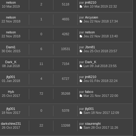
l
r
r
nelson
par
n
jml6210
s
t
2
5118
e
n
m
10 Mai 2019
s
Ven 10 Mai 2019 22:32
a
e
d
i
C
e
u
g
r
e
e
o
s
l
e
l
r
r
nelson
par
n
Arcysien
s
t
1
4655
e
n
m
22 Nov 2018
s
Jeu 22 Nov 2018 17:34
a
e
d
i
C
e
u
g
r
e
e
o
s
l
e
l
r
r
nelson
par
n
nelson
s
t
0
4282
e
n
m
22 Nov 2018
s
Jeu 22 Nov 2018 13:40
a
e
d
i
C
e
u
g
r
e
e
o
s
l
e
l
r
r
Dami1
par
n
Jbm81
s
t
6
10531
e
n
m
30 Déc 2015
s
Jeu 25 Oct 2018 23:57
a
e
d
i
C
e
u
g
r
e
e
o
s
l
e
l
r
r
Dark_K
par
n
Dark_K
s
t
11
7154
e
n
m
08 Juil 2018
s
Lun 09 Juil 2018 23:55
a
e
d
i
C
e
u
g
r
e
e
o
s
l
e
l
r
r
jfg001
par
n
jml6210
s
t
4
6727
e
n
m
01 Jan 2018
s
Jeu 01 Fév 2018 22:24
a
e
d
i
C
e
u
g
r
e
e
o
s
l
e
l
r
r
Hyb
par
n
fabco
s
t
72
35268
e
n
m
25 Oct 2017
s
Mar 21 Nov 2017 22:00
a
e
d
i
C
e
u
g
r
e
e
o
s
l
e
l
r
r
n
s
t
e
jfg001
par
jfg001
n
m
0
5378
s
a
e
d
18 Nov 2017
Sam 18 Nov 2017 12:09
i
e
u
g
r
C
e
e
s
l
e
l
o
r
r
s
t
e
darkshine231
par
n
staurenghi
n
m
22
13268
a
e
d
26 Oct 2017
s
Sam 28 Oct 2017 11:26
i
e
g
r
C
e
u
e
s
e
l
o
r
l