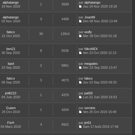
r
l
s
r
alphatango
par
n
alphatango
t
m
1
3939
e
a
n
19 Nov 2020
s
Jeu 19 Nov 2020 19:18
e
e
d
g
i
C
u
r
s
e
e
e
o
l
l
s
r
r
alphatango
par
n
JeanMi
t
3
4408
e
a
n
m
03 Nov 2020
s
Dim 08 Nov 2020 13:49
e
d
g
i
C
e
u
r
e
e
e
o
s
l
l
r
r
fabco
par
n
wolfy
s
t
39
13914
e
n
m
21 Oct 2020
s
Mer 28 Oct 2020 01:18
a
e
d
i
C
e
u
g
r
e
e
o
s
l
e
l
r
r
n
s
t
e
ben21
par
NikoNEX
n
m
8
5535
s
a
e
d
30 Sep 2020
Ven 23 Oct 2020 12:13
i
e
u
g
r
C
e
e
s
l
e
l
o
r
r
s
t
e
bpol
par
n
megadec
n
m
2
5861
a
e
d
23 Sep 2020
s
Mer 23 Sep 2020 13:47
i
e
g
r
C
e
u
e
s
e
l
o
r
l
r
s
e
fabco
par
n
fabco
n
t
m
3
4073
a
d
09 Sep 2020
s
Jeu 10 Sep 2020 09:33
i
e
e
g
C
e
u
e
r
s
e
o
r
l
r
l
s
jml6210
par
n
pat59
n
t
m
1
4379
e
a
04 Juin 2020
s
Lun 22 Juin 2020 16:53
i
e
e
d
g
C
u
e
r
s
e
e
o
l
r
l
s
r
Guiom
par
n
sernine
t
m
1
4204
e
a
n
25 Oct 2019
s
Ven 25 Oct 2019 15:49
e
e
d
g
i
C
u
r
s
e
e
e
o
l
l
s
r
r
FisH
par
n
jm51
t
4
6922
e
a
n
m
04 Mars 2018
s
Sam 17 Août 2019 17:46
e
d
g
i
C
e
u
r
e
e
e
o
s
l