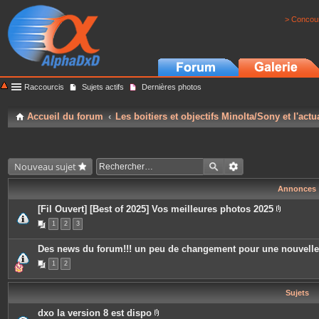
> Concour
Raccourcis
Sujets actifs
Dernières photos
Accueil du forum
Les boitiers et objectifs Minolta/Sony et l'actu
Nouveau sujet
Annonces
[Fil Ouvert] [Best of 2025] Vos meilleures photos 2025
P
1
2
3
i
è
c
Des news du forum!!! un peu de changement pour une nouvell
e
s
1
2
j
o
i
Sujets
n
t
e
dxo la version 8 est dispo