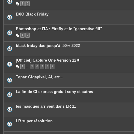
s
P
1
2
i
è
c
DXO Black Friday
e
s
j
o
Photoshop et l'IA : Firefly et le "generative fill"
i
n
1
2
t
e
s
black friday dxo jusqu'à -50% 2022
[Officiel] Capture One Version 12
P
1
…
5
6
7
8
9
i
è
c
Topaz Gigapixel, AI, etc...
e
s
j
o
La fin de CI express gratuit sony et autres
i
n
t
e
les masques arrivent dans LR 11
s
LR super résolution