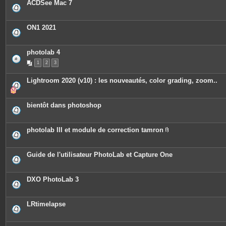
ACDSee Mac 7
ON1 2021
photolab 4
1
2
3
Lightroom 2020 (v10) : les nouveautés, color grading, zoom..
bientôt dans photoshop
photolab III et module de correction tamron
P
i
è
c
Guide de l'utilisateur PhotoLab et Capture One
e
s
j
o
DXO PhotoLab 3
i
n
t
e
LRtimelapse
s