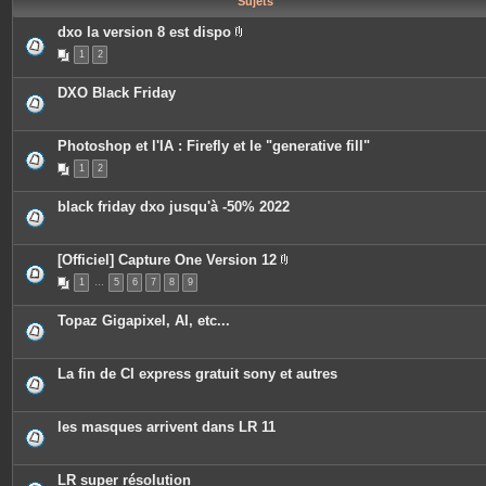
Sujets
e
s
dxo la version 8 est dispo
P
1
2
i
è
c
DXO Black Friday
e
s
j
o
Photoshop et l'IA : Firefly et le "generative fill"
i
n
1
2
t
e
s
black friday dxo jusqu'à -50% 2022
[Officiel] Capture One Version 12
P
1
…
5
6
7
8
9
i
è
c
Topaz Gigapixel, AI, etc...
e
s
j
o
La fin de CI express gratuit sony et autres
i
n
t
e
les masques arrivent dans LR 11
s
LR super résolution