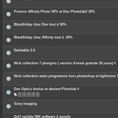
s
Promos Affinity Photo 50% et Dxo Photolab2 30%
Blackfriday chez Dxo tout à 50%
Blackfriday chez Affinity tout à -30%
Darktable 2.0
Nick collection 7 plungins ( version d'essai gratuite 30 jours)
P
i
è
c
Nick collection autre programme hors photoshop et lightroom 
e
s
j
o
Dxo Optics évolue et devient Photolab
i
P
n
1
2
3
4
5
i
t
è
e
c
Sony Imaging
s
e
s
j
o
DxO rachète NIK software à google
i