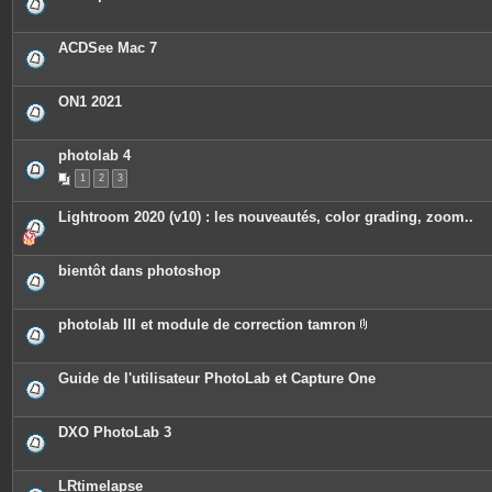
ACDSee Mac 7
ON1 2021
photolab 4
1
2
3
Lightroom 2020 (v10) : les nouveautés, color grading, zoom..
bientôt dans photoshop
photolab III et module de correction tamron
P
i
è
c
Guide de l'utilisateur PhotoLab et Capture One
e
s
j
o
DXO PhotoLab 3
i
n
t
e
LRtimelapse