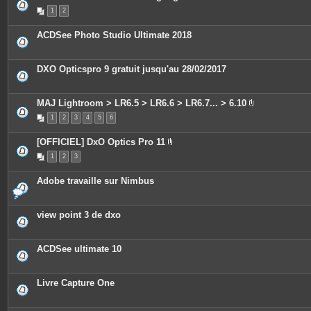
n
1
2
t
e
s
ACDSee Photo Studio Ultimate 2018
DXO Opticspro 9 gratuit jusqu'au 28/02/2017
MAJ Lightroom > LR6.5 > LR6.6 > LR6.7... > 6.10
P
1
2
3
4
5
6
i
è
c
[OFFICIEL] DxO Optics Pro 11
e
P
s
1
2
3
i
j
è
o
c
i
Adobe travaille sur Nimbus
e
n
s
t
j
e
o
s
view point 3 de dxo
i
n
t
e
ACDSee ultimate 10
s
Livre Capture One