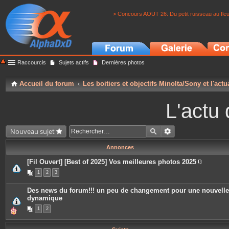
> Concours AOUT 26: Du petit ruisseau au fle
Raccourcis
Sujets actifs
Dernières photos
Accueil du forum
Les boitiers et objectifs Minolta/Sony et l'actu
L'actu 
Nouveau sujet
Annonces
[Fil Ouvert] [Best of 2025] Vos meilleures photos 2025
P
1
2
3
i
è
c
Des news du forum!!! un peu de changement pour une nouvelle
e
dynamique
s
j
1
2
o
i
n
t