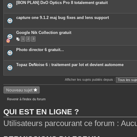
[BON PLAN] DxO Optics Pro 8 totalement gratuit
capture one 9.1.2 maj bug fixes and lens support
Google Nik Collection gratuit
1
2
3
Photo director 6 gratuit...
Topaz DeNoise 6 : traitement par lot et devient autonome
Afficher les sujets publiés depuis :
Nouveau sujet
Revenir à l’index du forum
QUI EST EN LIGNE ?
Utilisateurs parcourant ce forum : Aucun 