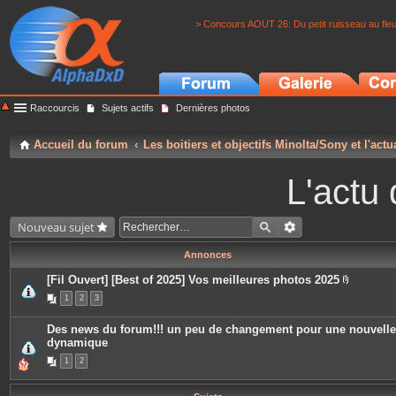
> Concours AOUT 26: Du petit ruisseau au fle
Raccourcis
Sujets actifs
Dernières photos
Accueil du forum
Les boitiers et objectifs Minolta/Sony et l'actu
L'actu 
Nouveau sujet
Annonces
[Fil Ouvert] [Best of 2025] Vos meilleures photos 2025
P
1
2
3
i
è
c
Des news du forum!!! un peu de changement pour une nouvelle
e
dynamique
s
j
1
2
o
i
n
t