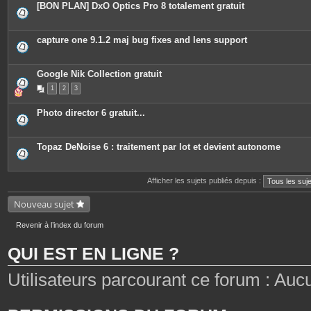
[BON PLAN] DxO Optics Pro 8 totalement gratuit
capture one 9.1.2 maj bug fixes and lens support
Google Nik Collection gratuit
1
2
3
Photo director 6 gratuit...
Topaz DeNoise 6 : traitement par lot et devient autonome
Afficher les sujets publiés depuis :
Nouveau sujet
Revenir à l’index du forum
QUI EST EN LIGNE ?
Utilisateurs parcourant ce forum : Aucun 