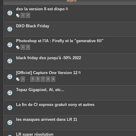
Sujets
e
s
dxo la version 8 est dispo
P
1
2
i
è
c
DXO Black Friday
e
s
j
o
Photoshop et l'IA : Firefly et le "generative fill"
i
n
1
2
t
e
s
black friday dxo jusqu'à -50% 2022
[Officiel] Capture One Version 12
P
1
…
5
6
7
8
9
i
è
c
Topaz Gigapixel, AI, etc...
e
s
j
o
La fin de CI express gratuit sony et autres
i
n
t
e
les masques arrivent dans LR 11
s
LR super résolution