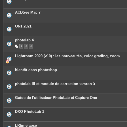
ACDSee Mac 7
ON1 2021
photolab 4
1
2
3
Lightroom 2020 (v10) : les nouveautés, color grading, zoom..
bientôt dans photoshop
photolab III et module de correction tamron
P
i
è
c
Guide de l'utilisateur PhotoLab et Capture One
e
s
j
o
DXO PhotoLab 3
i
n
t
e
LRtimelapse