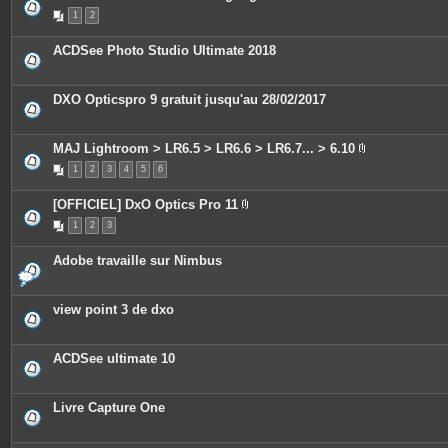
n
1
2
t
e
s
ACDSee Photo Studio Ultimate 2018
DXO Opticspro 9 gratuit jusqu'au 28/02/2017
MAJ Lightroom > LR6.5 > LR6.6 > LR6.7... > 6.10
P
1
2
3
4
5
6
i
è
c
[OFFICIEL] DxO Optics Pro 11
e
P
s
1
2
3
i
j
è
o
c
i
Adobe travaille sur Nimbus
e
n
s
t
j
e
o
s
view point 3 de dxo
i
n
t
e
ACDSee ultimate 10
s
Livre Capture One