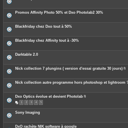
s
Promos Affinity Photo 50% et Dxo Photolab2 30%
Blackfriday chez Dxo tout à 50%
Blackfriday chez Affinity tout à -30%
Darktable 2.0
Nick collection 7 plungins ( version d'essai gratuite 30 jours)
P
i
è
c
Nick collection autre programme hors photoshop et lightroom 
e
s
j
o
Dxo Optics évolue et devient Photolab
i
P
n
1
2
3
4
5
i
t
è
e
c
Sony Imaging
s
e
s
j
o
DxO rachète NIK software à google
i