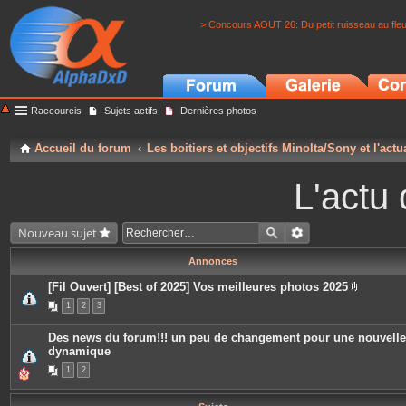
> Concours AOUT 26: Du petit ruisseau au fle
Raccourcis
Sujets actifs
Dernières photos
Accueil du forum
Les boitiers et objectifs Minolta/Sony et l'actu
L'actu 
Nouveau sujet
Annonces
[Fil Ouvert] [Best of 2025] Vos meilleures photos 2025
P
1
2
3
i
è
c
Des news du forum!!! un peu de changement pour une nouvelle
e
dynamique
s
j
1
2
o
i
n
t