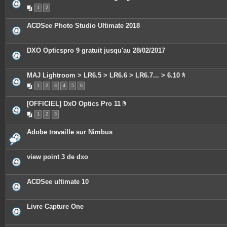
n
1
2
t
e
s
ACDSee Photo Studio Ultimate 2018
DXO Opticspro 9 gratuit jusqu'au 28/02/2017
MAJ Lightroom > LR6.5 > LR6.6 > LR6.7... > 6.10
P
1
2
3
4
5
6
i
è
c
[OFFICIEL] DxO Optics Pro 11
e
P
s
1
2
3
i
j
è
o
c
i
Adobe travaille sur Nimbus
e
n
s
t
j
e
o
s
view point 3 de dxo
i
n
t
e
ACDSee ultimate 10
s
Livre Capture One