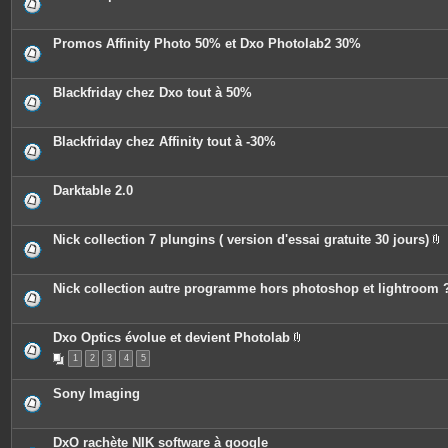
s
Promos Affinity Photo 50% et Dxo Photolab2 30%
Blackfriday chez Dxo tout à 50%
Blackfriday chez Affinity tout à -30%
Darktable 2.0
Nick collection 7 plungins ( version d'essai gratuite 30 jours)
P
i
è
c
Nick collection autre programme hors photoshop et lightroom 
e
s
j
o
Dxo Optics évolue et devient Photolab
i
P
n
1
2
3
4
5
i
t
è
e
c
Sony Imaging
s
e
s
j
o
DxO rachète NIK software à google
i