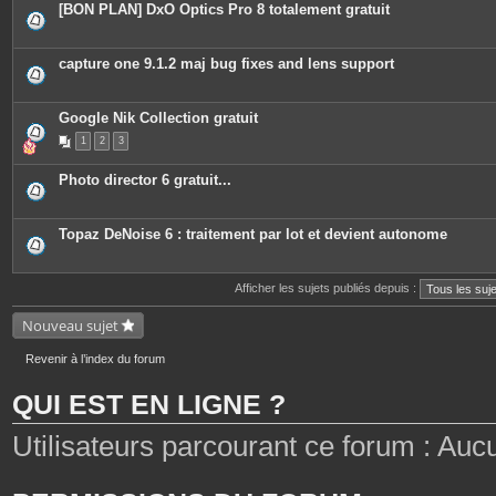
[BON PLAN] DxO Optics Pro 8 totalement gratuit
capture one 9.1.2 maj bug fixes and lens support
Google Nik Collection gratuit
1
2
3
Photo director 6 gratuit...
Topaz DeNoise 6 : traitement par lot et devient autonome
Afficher les sujets publiés depuis :
Nouveau sujet
Revenir à l’index du forum
QUI EST EN LIGNE ?
Utilisateurs parcourant ce forum : Aucun 