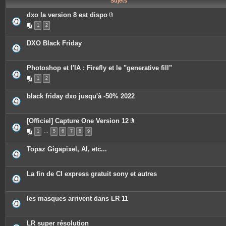
Sujets
e
s
dxo la version 8 est dispo
P
1
2
i
è
c
DXO Black Friday
e
s
j
o
Photoshop et l'IA : Firefly et le "generative fill"
i
n
1
2
t
e
s
black friday dxo jusqu'à -50% 2022
[Officiel] Capture One Version 12
P
1
…
5
6
7
8
9
i
è
c
Topaz Gigapixel, AI, etc...
e
s
j
o
La fin de CI express gratuit sony et autres
i
n
t
e
les masques arrivent dans LR 11
s
LR super résolution