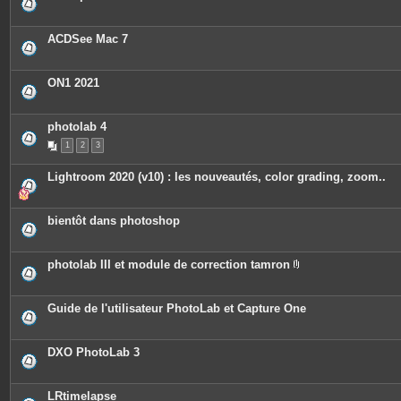
ACDSee Mac 7
ON1 2021
photolab 4
1
2
3
Lightroom 2020 (v10) : les nouveautés, color grading, zoom..
bientôt dans photoshop
photolab III et module de correction tamron
P
i
è
c
Guide de l'utilisateur PhotoLab et Capture One
e
s
j
o
DXO PhotoLab 3
i
n
t
e
LRtimelapse