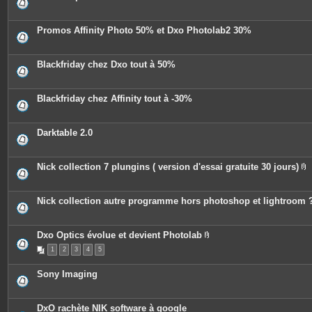
s
Promos Affinity Photo 50% et Dxo Photolab2 30%
Blackfriday chez Dxo tout à 50%
Blackfriday chez Affinity tout à -30%
Darktable 2.0
Nick collection 7 plungins ( version d'essai gratuite 30 jours)
P
i
è
c
Nick collection autre programme hors photoshop et lightroom 
e
s
j
o
Dxo Optics évolue et devient Photolab
i
P
n
1
2
3
4
5
i
t
è
e
c
Sony Imaging
s
e
s
j
o
DxO rachète NIK software à google
i