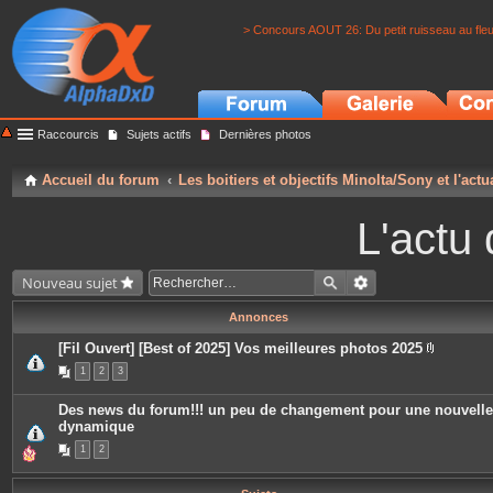
> Concours AOUT 26: Du petit ruisseau au fle
Raccourcis
Sujets actifs
Dernières photos
Accueil du forum
Les boitiers et objectifs Minolta/Sony et l'actu
L'actu 
Nouveau sujet
Annonces
[Fil Ouvert] [Best of 2025] Vos meilleures photos 2025
P
1
2
3
i
è
c
Des news du forum!!! un peu de changement pour une nouvelle
e
dynamique
s
j
1
2
o
i
n
t