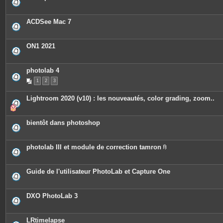
ACDSee Mac 7
ON1 2021
photolab 4
1
2
3
Lightroom 2020 (v10) : les nouveautés, color grading, zoom..
bientôt dans photoshop
photolab III et module de correction tamron
P
i
è
c
Guide de l'utilisateur PhotoLab et Capture One
e
s
j
o
DXO PhotoLab 3
i
n
t
e
LRtimelapse