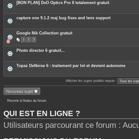
[BON PLAN] DxO Optics Pro 8 totalement gratuit
capture one 9.1.2 maj bug fixes and lens support
Google Nik Collection gratuit
1
2
3
Photo director 6 gratuit...
Topaz DeNoise 6 : traitement par lot et devient autonome
Afficher les sujets publiés depuis :
Nouveau sujet
Revenir à l’index du forum
QUI EST EN LIGNE ?
Utilisateurs parcourant ce forum : Aucun 