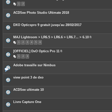
n
1
2
t
e
s
ACDSee Photo Studio Ultimate 2018
DXO Opticspro 9 gratuit jusqu'au 28/02/2017
MAJ Lightroom > LR6.5 > LR6.6 > LR6.7... > 6.10
P
1
2
3
4
5
6
i
è
c
[OFFICIEL] DxO Optics Pro 11
e
P
s
1
2
3
i
j
è
o
c
i
Adobe travaille sur Nimbus
e
n
s
t
j
e
o
s
view point 3 de dxo
i
n
t
e
ACDSee ultimate 10
s
Livre Capture One