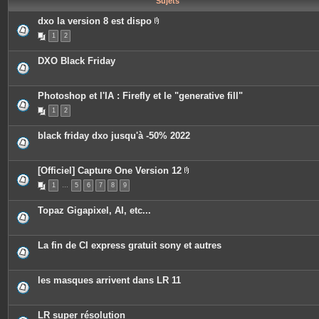
Sujets
e
s
dxo la version 8 est dispo
P
1
2
i
è
c
DXO Black Friday
e
s
j
o
Photoshop et l'IA : Firefly et le "generative fill"
i
n
1
2
t
e
s
black friday dxo jusqu'à -50% 2022
[Officiel] Capture One Version 12
P
1
…
5
6
7
8
9
i
è
c
Topaz Gigapixel, AI, etc...
e
s
j
o
La fin de CI express gratuit sony et autres
i
n
t
e
les masques arrivent dans LR 11
s
LR super résolution