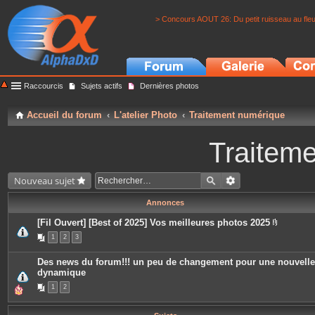
> Concours AOUT 26: Du petit ruisseau au fle
Raccourcis
Sujets actifs
Dernières photos
Accueil du forum
L'atelier Photo
Traitement numérique
Traitem
Nouveau sujet
Annonces
[Fil Ouvert] [Best of 2025] Vos meilleures photos 2025
P
1
2
3
i
è
c
Des news du forum!!! un peu de changement pour une nouvelle
e
dynamique
s
j
1
2
o
i
n
t