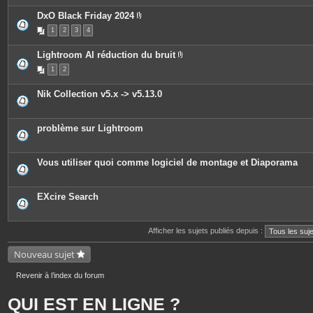
e
è
s
c
DxO Black Friday 2024
e
P
1
2
3
4
s
i
j
è
o
c
Lightroom AI réduction du bruit
i
e
P
n
s
1
2
i
t
j
è
e
o
c
s
i
Nik Collection v5.x -> v5.13.0
e
n
s
t
j
e
o
s
problème sur Lightroom
i
n
t
e
Vous utiliser quoi comme logiciel de montage et Diaporama
s
EXcire Search
Afficher les sujets publiés depuis :
Nouveau sujet
Revenir à l’index du forum
QUI EST EN LIGNE ?