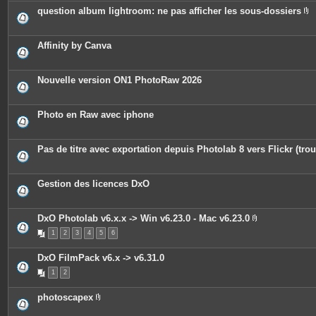
question album lightroom: ne pas afficher les sous-dossiers
P
i
è
c
Affinity by Canva
e
s
j
o
Nouvelle version ON1 PhotoRaw 2026
i
n
t
e
Photo en Raw avec iphone
s
Pas de titre avec exportation depuis Photolab 8 vers Flickr (trou
Gestion des licences DxO
DxO Photolab v6.x.x -> Win v6.23.0 - Mac v6.23.0
P
1
2
3
4
5
6
i
è
c
DxO FilmPack v6.x -> v6.31.0
e
s
1
2
j
o
i
photoscapex
n
P
t
i