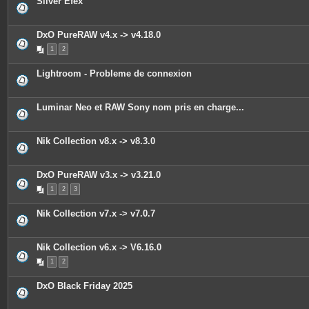
Silver Efex
e
s
j
o
DxO PureRAW v4.x -> v4.18.0
i
n
1
2
t
e
s
Lightroom - Probleme de connexion
Luminar Neo et RAW Sony nom pris en charge...
Nik Collection v8.x -> v8.3.0
DxO PureRAW v3.x -> v3.21.0
1
2
3
Nik Collection v7.x -> v7.0.7
Nik Collection v6.x -> V6.16.0
1
2
DxO Black Friday 2025