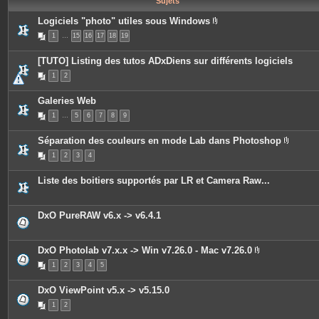
Sujets
e
s
Logiciels "photo" utiles sous Windows
P
1
…
15
16
17
18
19
i
è
c
[TUTO] Listing des tutos ADxDiens sur différents logiciels
e
s
1
2
j
o
i
Galeries Web
n
t
1
…
5
6
7
8
9
e
s
Séparation des couleurs en mode Lab dans Photoshop
P
1
2
3
4
i
è
c
Liste des boitiers supportés par LR et Camera Raw...
e
s
j
o
DxO PureRAW v6.x -> v6.4.1
i
n
t
e
DxO Photolab v7.x.x -> Win v7.26.0 - Mac v7.26.0
s
P
1
2
3
4
5
i
è
c
DxO ViewPoint v5.x -> v5.15.0
e
s
1
2
j
o