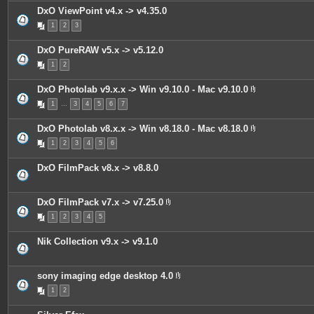
i
DxO ViewPoint v4.x -> v4.35.0
n
t
1
2
3
e
s
DxO PureRAW v5.x -> v5.12.0
1
2
DxO Photolab v9.x.x -> Win v9.10.0 - Mac v9.10.0
P
1
…
3
4
5
6
7
i
è
c
DxO Photolab v8.x.x -> Win v8.18.0 - Mac v8.18.0
e
P
s
1
2
3
4
5
6
i
j
è
o
c
i
DxO FilmPack v8.x -> v8.8.0
e
n
s
t
j
e
o
s
DxO FilmPack v7.x -> v7.25.0
i
P
n
1
2
3
4
5
i
t
è
e
c
s
Nik Collection v9.x -> v9.1.0
e
s
j
o
sony imaging edge desktop 4.0
i
P
n
1
2
i
t
è
e
c
s