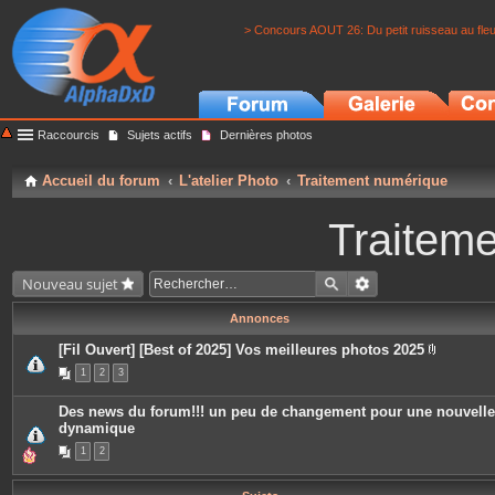
> Concours AOUT 26: Du petit ruisseau au fle
Raccourcis
Sujets actifs
Dernières photos
Accueil du forum
L'atelier Photo
Traitement numérique
Traitem
Nouveau sujet
Annonces
[Fil Ouvert] [Best of 2025] Vos meilleures photos 2025
P
1
2
3
i
è
c
Des news du forum!!! un peu de changement pour une nouvelle
e
dynamique
s
j
1
2
o
i
n
t