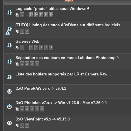
Sujets
e
s
Logiciels "photo" utiles sous Windows
P
1
…
15
16
17
18
19
i
è
c
[TUTO] Listing des tutos ADxDiens sur différents logiciels
e
s
1
2
j
o
i
Galeries Web
n
t
1
…
5
6
7
8
9
e
s
Séparation des couleurs en mode Lab dans Photoshop
P
1
2
3
4
i
è
c
Liste des boitiers supportés par LR et Camera Raw...
e
s
j
o
DxO PureRAW v6.x -> v6.4.1
i
n
t
e
DxO Photolab v7.x.x -> Win v7.26.0 - Mac v7.26.0
s
P
1
2
3
4
5
i
è
c
DxO ViewPoint v5.x -> v5.15.0
e
s
1
2
j
o