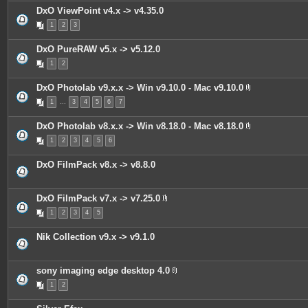
i
DxO ViewPoint v4.x -> v4.35.0
n
t
1
2
3
e
s
DxO PureRAW v5.x -> v5.12.0
1
2
DxO Photolab v9.x.x -> Win v9.10.0 - Mac v9.10.0
P
1
…
3
4
5
6
7
i
è
c
DxO Photolab v8.x.x -> Win v8.18.0 - Mac v8.18.0
e
P
s
1
2
3
4
5
6
i
j
è
o
c
i
DxO FilmPack v8.x -> v8.8.0
e
n
s
t
j
e
o
s
DxO FilmPack v7.x -> v7.25.0
i
P
n
1
2
3
4
5
i
t
è
e
c
s
Nik Collection v9.x -> v9.1.0
e
s
j
o
sony imaging edge desktop 4.0
i
P
n
1
2
i
t
è
e
c
s