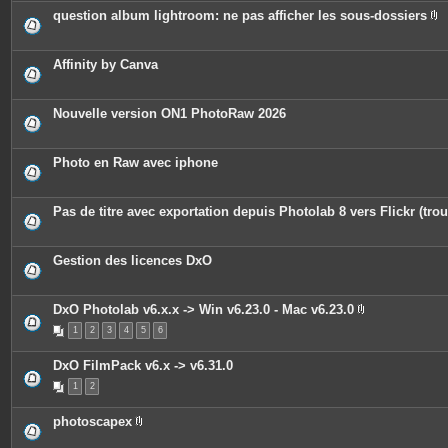
question album lightroom: ne pas afficher les sous-dossiers
P
i
è
c
Affinity by Canva
e
s
j
o
Nouvelle version ON1 PhotoRaw 2026
i
n
t
e
Photo en Raw avec iphone
s
Pas de titre avec exportation depuis Photolab 8 vers Flickr (trou
Gestion des licences DxO
DxO Photolab v6.x.x -> Win v6.23.0 - Mac v6.23.0
P
1
2
3
4
5
6
i
è
c
DxO FilmPack v6.x -> v6.31.0
e
s
1
2
j
o
i
photoscapex
n
P
t
i