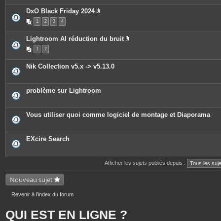
e
è
s
c
DxO Black Friday 2024
e
P
1
2
3
4
s
i
j
è
o
c
Lightroom AI réduction du bruit
i
e
P
n
s
1
2
i
t
j
è
e
o
c
s
i
Nik Collection v5.x -> v5.13.0
e
n
s
t
j
e
o
s
problème sur Lightroom
i
n
t
e
Vous utiliser quoi comme logiciel de montage et Diaporama
s
EXcire Search
Afficher les sujets publiés depuis :
Nouveau sujet
Revenir à l’index du forum
QUI EST EN LIGNE ?