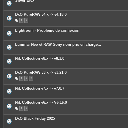
Silver Efex
e
s
j
o
DxO PureRAW v4.x -> v4.18.0
i
n
1
2
t
e
s
Lightroom - Probleme de connexion
Luminar Neo et RAW Sony nom pris en charge...
Nik Collection v8.x -> v8.3.0
DxO PureRAW v3.x -> v3.21.0
1
2
3
Nik Collection v7.x -> v7.0.7
Nik Collection v6.x -> V6.16.0
1
2
DxO Black Friday 2025