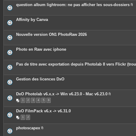
question album lightroom: ne pas afficher les sous-dossiers
P
i
è
c
Affinity by Canva
e
s
j
o
Nouvelle version ON1 PhotoRaw 2026
i
n
t
e
Photo en Raw avec iphone
s
Pas de titre avec exportation depuis Photolab 8 vers Flickr (trou
Gestion des licences DxO
DxO Photolab v6.x.x -> Win v6.23.0 - Mac v6.23.0
P
1
2
3
4
5
6
i
è
c
DxO FilmPack v6.x -> v6.31.0
e
s
1
2
j
o
i
photoscapex
n
P
t
i