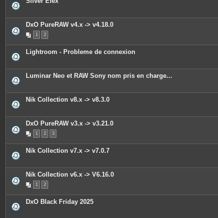
Silver Efex
e
s
j
o
DxO PureRAW v4.x -> v4.18.0
i
n
1
2
t
e
s
Lightroom - Probleme de connexion
Luminar Neo et RAW Sony nom pris en charge...
Nik Collection v8.x -> v8.3.0
DxO PureRAW v3.x -> v3.21.0
1
2
3
Nik Collection v7.x -> v7.0.7
Nik Collection v6.x -> V6.16.0
1
2
DxO Black Friday 2025