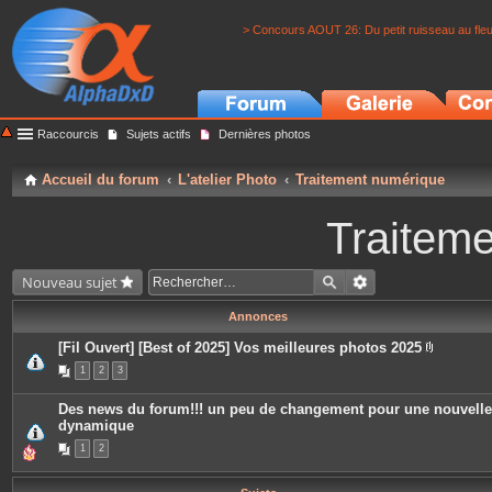
> Concours AOUT 26: Du petit ruisseau au fle
Raccourcis
Sujets actifs
Dernières photos
Accueil du forum
L'atelier Photo
Traitement numérique
Traitem
Nouveau sujet
Annonces
[Fil Ouvert] [Best of 2025] Vos meilleures photos 2025
P
1
2
3
i
è
c
Des news du forum!!! un peu de changement pour une nouvelle
e
dynamique
s
j
1
2
o
i
n
t