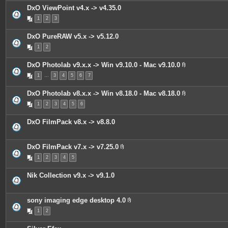
i
DxO ViewPoint v4.x -> v4.35.0
n
t
1
2
3
e
s
DxO PureRAW v5.x -> v5.12.0
1
2
DxO Photolab v9.x.x -> Win v9.10.0 - Mac v9.10.0
P
1
…
3
4
5
6
7
i
è
c
DxO Photolab v8.x.x -> Win v8.18.0 - Mac v8.18.0
e
P
s
1
2
3
4
5
6
i
j
è
o
c
i
DxO FilmPack v8.x -> v8.8.0
e
n
s
t
j
e
o
s
DxO FilmPack v7.x -> v7.25.0
i
P
n
1
2
3
4
5
i
t
è
e
c
s
Nik Collection v9.x -> v9.1.0
e
s
j
o
sony imaging edge desktop 4.0
i
P
n
1
2
i
t
è
e
c
s