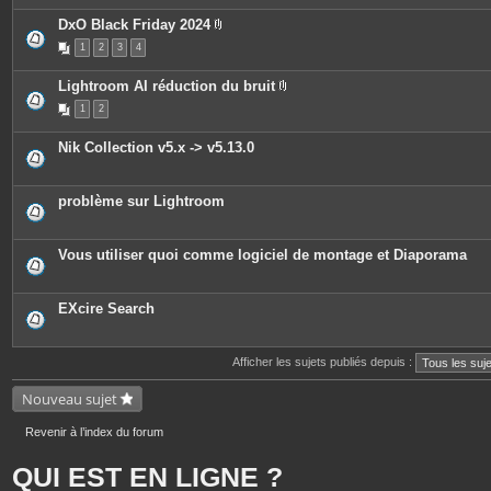
e
è
s
c
DxO Black Friday 2024
e
P
1
2
3
4
s
i
j
è
o
c
Lightroom AI réduction du bruit
i
e
P
n
s
1
2
i
t
j
è
e
o
c
s
i
Nik Collection v5.x -> v5.13.0
e
n
s
t
j
e
o
s
problème sur Lightroom
i
n
t
e
Vous utiliser quoi comme logiciel de montage et Diaporama
s
EXcire Search
Afficher les sujets publiés depuis :
Nouveau sujet
Revenir à l’index du forum
QUI EST EN LIGNE ?