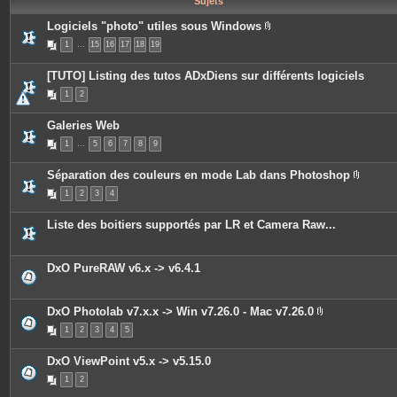
Sujets
e
s
Logiciels "photo" utiles sous Windows
P
1
…
15
16
17
18
19
i
è
c
[TUTO] Listing des tutos ADxDiens sur différents logiciels
e
s
1
2
j
o
i
Galeries Web
n
t
1
…
5
6
7
8
9
e
s
Séparation des couleurs en mode Lab dans Photoshop
P
1
2
3
4
i
è
c
Liste des boitiers supportés par LR et Camera Raw...
e
s
j
o
DxO PureRAW v6.x -> v6.4.1
i
n
t
e
DxO Photolab v7.x.x -> Win v7.26.0 - Mac v7.26.0
s
P
1
2
3
4
5
i
è
c
DxO ViewPoint v5.x -> v5.15.0
e
s
1
2
j
o