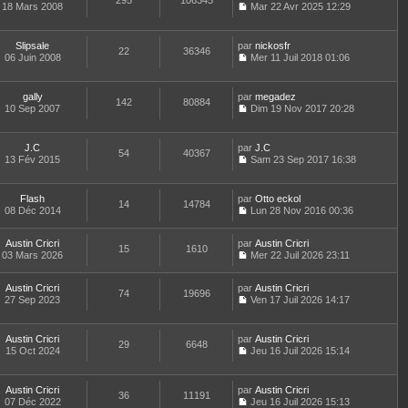
295
106345
e
t
18 Mars 2008
Mar 22 Avr 2025 12:29
d
C
e
e
o
r
r
n
l
Slipsale
par
nickosfr
n
22
36346
s
e
06 Juin 2008
Mer 11 Juil 2018 01:06
i
u
d
C
e
l
e
o
r
t
r
n
m
gally
par
megadez
e
n
142
80884
s
e
10 Sep 2007
Dim 19 Nov 2017 20:28
r
i
u
C
s
l
e
l
o
s
e
r
t
n
a
d
m
J.C
par
J.C
e
54
40367
s
g
e
e
13 Fév 2015
Sam 23 Sep 2017 16:38
r
u
e
C
r
s
l
l
o
n
s
e
t
n
i
a
d
Flash
par
Otto eckol
e
14
14784
s
e
g
e
08 Déc 2014
Lun 28 Nov 2016 00:36
r
u
r
e
C
r
l
l
m
o
n
e
t
e
Austin Cricri
par
n
Austin Cricri
i
d
15
1610
e
s
03 Mars 2026
s
Mer 22 Juil 2026 23:11
e
e
r
s
C
u
r
r
l
a
o
l
m
n
e
Austin Cricri
par
g
n
Austin Cricri
t
e
74
19696
i
d
27 Sep 2023
e
s
Ven 17 Juil 2026 14:17
e
s
e
C
e
u
r
s
r
o
r
l
l
a
m
n
n
t
e
Austin Cricri
par
g
Austin Cricri
e
29
6648
s
i
e
d
15 Oct 2024
e
Jeu 16 Juil 2026 15:14
s
u
e
r
C
e
s
l
r
l
o
r
a
t
m
e
n
n
Austin Cricri
par
g
Austin Cricri
e
e
d
36
11191
s
i
07 Déc 2022
e
Jeu 16 Juil 2026 15:13
r
s
e
u