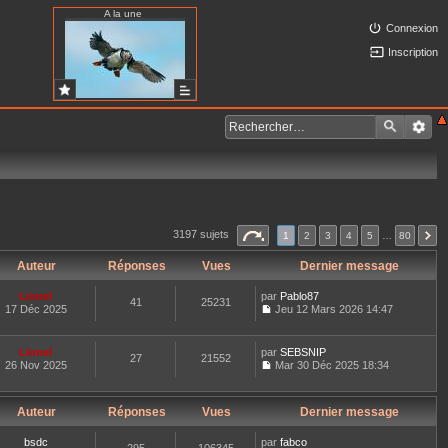
A la une
Connexion
Inscription
3197 sujets
1
2
3
4
5
…
80
Auteur
Réponses
Vues
Dernier message
Lionel
par
Pablo87
41
25231
17 Déc 2025
Jeu 12 Mars 2026 14:47
C
o
n
Lionel
par
SEBSNIP
27
21552
s
26 Nov 2025
Mar 30 Déc 2025 18:34
u
C
l
o
t
n
e
Auteur
Réponses
Vues
Dernier message
s
r
u
l
l
bsdc
par
fabco