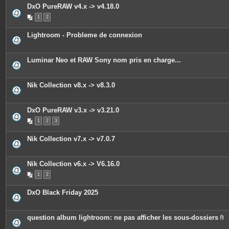
o
DxO PureRAW v4.x -> v4.18.0
i
n
1
2
t
e
s
Lightroom - Probleme de connexion
Luminar Neo et RAW Sony nom pris en charge...
Nik Collection v8.x -> v8.3.0
DxO PureRAW v3.x -> v3.21.0
1
2
3
Nik Collection v7.x -> v7.0.7
Nik Collection v6.x -> V6.16.0
1
2
DxO Black Friday 2025
question album lightroom: ne pas afficher les sous-dossiers
P