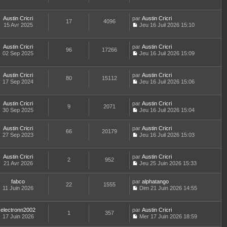
e
C
l
s
r
l
r
o
e
a
n
t
m
n
d
Austin Cricri
par
g
Austin Cricri
i
e
e
17
4096
s
e
15 Avr 2025
e
Jeu 16 Juil 2026 15:10
e
r
s
u
C
r
r
l
s
l
o
n
m
e
a
t
n
i
e
d
Austin Cricri
par
g
Austin Cricri
e
96
17266
s
e
s
e
02 Sep 2025
e
Jeu 16 Juil 2026 15:09
r
u
r
s
C
r
l
l
m
a
o
n
e
t
e
g
n
i
d
Austin Cricri
par
Austin Cricri
e
s
80
15112
e
s
e
e
17 Sep 2024
Jeu 16 Juil 2026 15:06
r
s
u
r
C
r
l
a
l
m
o
n
e
g
t
e
n
i
d
e
Austin Cricri
par
Austin Cricri
e
s
9
2071
s
e
e
30 Sep 2025
Jeu 16 Juil 2026 15:04
r
s
u
r
C
r
l
a
l
m
o
n
e
g
t
e
Austin Cricri
par
n
Austin Cricri
i
d
66
20179
e
e
s
27 Sep 2023
s
Jeu 16 Juil 2026 15:03
e
e
r
s
C
u
r
r
l
a
o
l
m
n
e
g
n
t
e
Austin Cricri
par
Austin Cricri
i
d
2
952
e
s
e
s
21 Avr 2026
Jeu 25 Juin 2026 15:33
e
e
u
r
s
C
r
r
l
l
a
o
m
n
t
e
fabco
par
g
n
alphatango
e
22
1555
i
e
d
11 Juin 2026
e
s
Dim 21 Juin 2026 14:55
s
e
r
C
e
u
s
r
l
o
r
l
a
m
e
n
n
t
electronn2002
par
g
Austin Cricri
e
d
1
357
s
i
e
17 Juin 2026
e
Mer 17 Juin 2026 18:59
s
e
u
e
r
C
s
r
l