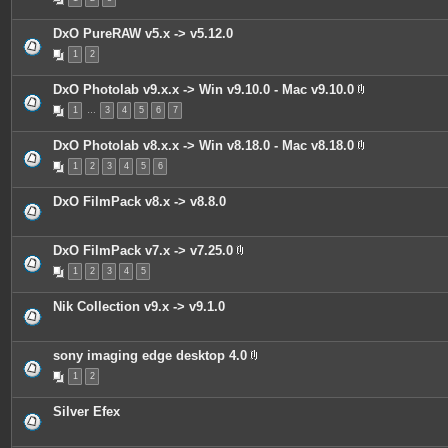
e
s
DxO PureRAW v5.x -> v5.12.0
1
2
DxO Photolab v9.x.x -> Win v9.10.0 - Mac v9.10.0
P
1
…
3
4
5
6
7
i
è
c
DxO Photolab v8.x.x -> Win v8.18.0 - Mac v8.18.0
e
P
s
1
2
3
4
5
6
i
j
è
o
c
i
DxO FilmPack v8.x -> v8.8.0
e
n
s
t
j
e
o
s
DxO FilmPack v7.x -> v7.25.0
i
P
n
1
2
3
4
5
i
t
è
e
c
s
Nik Collection v9.x -> v9.1.0
e
s
j
o
sony imaging edge desktop 4.0
i
P
n
1
2
i
t
è
e
c
s
Silver Efex
e
s
j