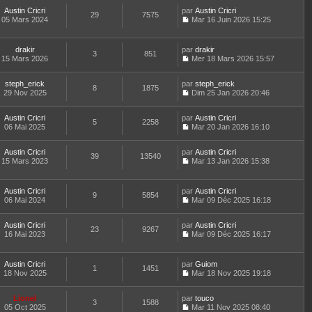
r
l
o
a
n
t
m
e
Austin Cricri
par
n
Austin Cricri
29
7575
g
i
e
e
d
05 Mars 2024
s
Mar 16 Juin 2026 15:25
e
e
r
C
s
e
u
r
l
o
s
r
l
m
e
n
a
n
t
drakir
par
drakir
e
d
3
851
s
g
i
e
15 Mars 2026
Mer 18 Mars 2026 15:57
s
e
u
e
e
r
C
s
r
l
r
l
o
a
n
t
m
e
steph_erick
par
n
steph_erick
8
1875
g
i
e
e
d
29 Nov 2025
s
Dim 25 Jan 2026 20:46
e
e
r
C
s
e
u
r
l
o
s
r
l
m
e
Austin Cricri
par
n
Austin Cricri
a
n
t
5
2258
e
d
06 Mai 2025
s
Mar 20 Jan 2026 16:10
g
i
e
C
s
e
u
e
e
r
o
s
r
l
r
l
Austin Cricri
par
n
Austin Cricri
a
n
t
m
39
13540
e
15 Mars 2023
s
Mar 13 Jan 2026 15:38
g
i
e
e
d
C
u
e
e
r
s
e
o
l
r
l
s
r
n
t
m
e
Austin Cricri
par
Austin Cricri
a
n
9
5854
s
e
e
d
06 Mai 2024
Mar 09 Déc 2025 16:18
g
i
u
r
C
s
e
e
e
l
l
o
s
r
r
t
e
Austin Cricri
par
n
Austin Cricri
a
n
m
23
9267
e
d
16 Mai 2023
s
Mar 09 Déc 2025 16:17
g
i
e
r
C
e
u
e
e
s
l
o
r
l
r
s
e
n
n
t
m
Austin Cricri
par
Guiom
a
d
1
1451
s
i
e
e
18 Nov 2025
Mar 18 Nov 2025 19:18
g
e
u
e
r
C
s
e
r
l
r
l
o
s
n
t
m
e
Lionel
par
n
touco
a
3
1588
i
e
e
d
05 Oct 2025
s
Mar 11 Nov 2025 08:40
g