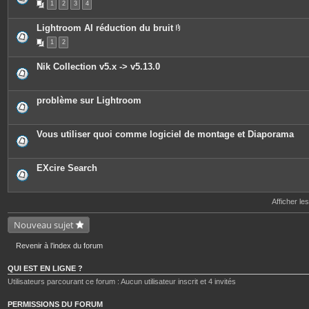
1
2
3
4
s
i
j
è
o
c
Lightroom AI réduction du bruit
i
e
P
n
s
1
2
i
t
j
è
e
o
c
s
i
Nik Collection v5.x -> v5.13.0
e
n
s
t
j
e
o
s
problème sur Lightroom
i
n
t
e
Vous utiliser quoi comme logiciel de montage et Diaporama
s
EXcire Search
Afficher le
Nouveau sujet
Revenir à l’index du forum
QUI EST EN LIGNE ?
Utilisateurs parcourant ce forum : Aucun utilisateur inscrit et 4 invités
PERMISSIONS DU FORUM