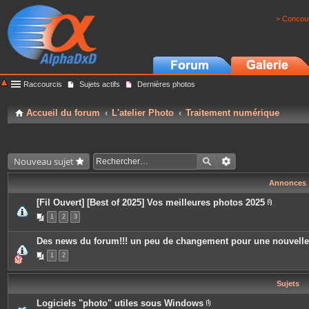
> Concour
Raccourcis
Sujets actifs
Dernières photos
Accueil du forum
L'atelier Photo
Traitement numérique
Nouveau sujet
Annonces
[Fil Ouvert] [Best of 2025] Vos meilleures photos 2025
P
1
2
3
i
è
c
Des news du forum!!! un peu de changement pour une nouvell
e
s
1
2
j
o
i
Sujets
n
t
e
Logiciels "photo" utiles sous Windows