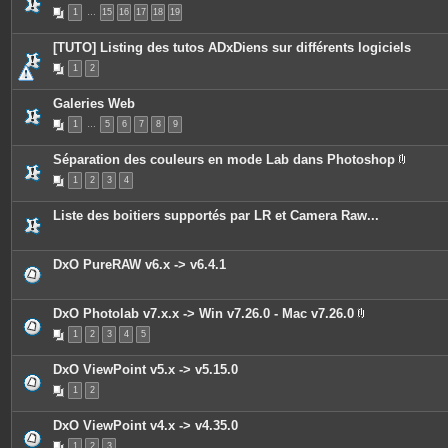
s
P
1
…
15
16
17
18
19
i
è
c
[TUTO] Listing des tutos ADxDiens sur différents logiciels
e
s
1
2
j
o
i
Galeries Web
n
t
1
…
5
6
7
8
9
e
s
Séparation des couleurs en mode Lab dans Photoshop
P
1
2
3
4
i
è
c
Liste des boitiers supportés par LR et Camera Raw...
e
s
j
o
DxO PureRAW v6.x -> v6.4.1
i
n
t
e
DxO Photolab v7.x.x -> Win v7.26.0 - Mac v7.26.0
s
P
1
2
3
4
5
i
è
c
DxO ViewPoint v5.x -> v5.15.0
e
s
1
2
j
o
i
DxO ViewPoint v4.x -> v4.35.0
n
t
1
2
3