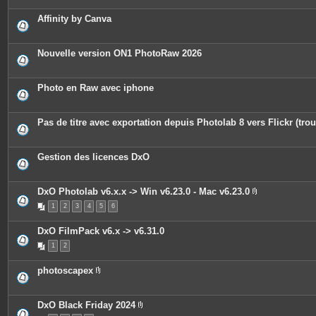
i
è
c
Affinity by Canva
e
s
j
o
Nouvelle version ON1 PhotoRaw 2026
i
n
t
e
Photo en Raw avec iphone
s
Pas de titre avec exportation depuis Photolab 8 vers Flickr (trou
Gestion des licences DxO
DxO Photolab v6.x.x -> Win v6.23.0 - Mac v6.23.0
P
1
2
3
4
5
6
i
è
c
DxO FilmPack v6.x -> v6.31.0
e
s
1
2
j
o
i
photoscapex
n
P
t
i
e
è
s
c
DxO Black Friday 2024
e
P