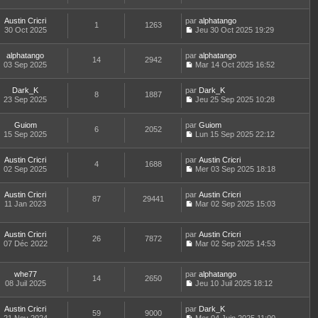
e
r
C
s
e
u
e
r
l
o
s
r
l
m
e
Austin Cricri
par
n
alphatango
a
n
t
1
1263
e
d
30 Oct 2025
s
Jeu 30 Oct 2025 19:29
g
i
e
C
s
e
u
e
e
r
o
s
r
l
r
l
alphatango
par
n
alphatango
a
n
t
m
14
2942
e
03 Sep 2025
s
Mar 14 Oct 2025 16:52
g
i
e
e
d
C
u
e
e
r
s
e
o
l
r
l
s
r
Dark_K
par
n
Dark_K
t
m
8
1887
e
a
n
23 Sep 2025
s
Jeu 25 Sep 2025 10:28
e
e
d
g
i
C
u
r
s
e
e
e
o
l
l
s
r
r
Guiom
par
n
Guiom
t
6
2052
e
a
n
m
15 Sep 2025
s
Lun 15 Sep 2025 22:12
e
d
g
i
C
e
u
r
e
e
e
o
s
l
l
r
r
Austin Cricri
par
n
Austin Cricri
s
t
4
1688
e
n
m
02 Sep 2025
s
Mer 03 Sep 2025 18:18
a
e
d
i
C
e
u
g
r
e
e
o
s
l
e
l
r
r
Austin Cricri
par
n
Austin Cricri
s
t
87
29441
e
n
m
11 Jan 2023
s
Mar 02 Sep 2025 15:03
a
e
d
i
C
e
u
g
r
e
e
o
s
l
e
l
r
r
n
s
t
e
Austin Cricri
par
Austin Cricri
n
m
26
7872
s
a
e
d
07 Déc 2022
Mar 02 Sep 2025 14:53
i
e
u
g
r
C
e
e
s
l
e
l
o
r
r
s
t
e
n
n
m
whe77
par
alphatango
a
e
d
14
2650
s
i
e
08 Juil 2025
Jeu 10 Juil 2025 18:12
g
r
e
u
e
C
s
e
l
r
l
r
o
s
e
n
t
m
Austin Cricri
par
n
Dark_K
a
d
59
9000
i
e
e