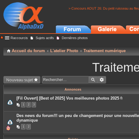
> Concours AOUT 26: Du petit ruisseau au fle
Raccourcis
Sujets actifs
Dernières photos
Accueil du forum
L'atelier Photo
Traitement numérique
Traitem
Nouveau sujet
Annonces
[Fil Ouvert] [Best of 2025] Vos meilleures photos 2025
P
1
2
3
i
è
c
Des news du forum!!! un peu de changement pour une nouvelle
e
dynamique
s
j
1
2
o
i
n
t