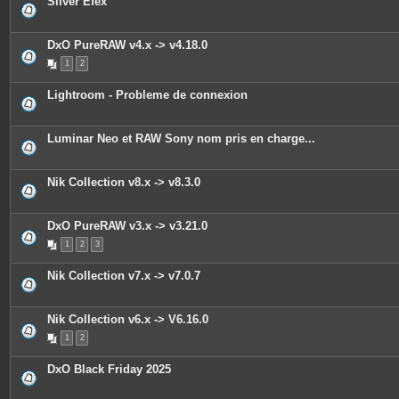
Silver Efex
e
s
j
o
DxO PureRAW v4.x -> v4.18.0
i
n
1
2
t
e
s
Lightroom - Probleme de connexion
Luminar Neo et RAW Sony nom pris en charge...
Nik Collection v8.x -> v8.3.0
DxO PureRAW v3.x -> v3.21.0
1
2
3
Nik Collection v7.x -> v7.0.7
Nik Collection v6.x -> V6.16.0
1
2
DxO Black Friday 2025