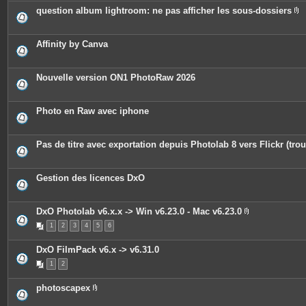
question album lightroom: ne pas afficher les sous-dossiers
P
i
è
c
Affinity by Canva
e
s
j
o
Nouvelle version ON1 PhotoRaw 2026
i
n
t
e
Photo en Raw avec iphone
s
Pas de titre avec exportation depuis Photolab 8 vers Flickr (trou
Gestion des licences DxO
DxO Photolab v6.x.x -> Win v6.23.0 - Mac v6.23.0
P
1
2
3
4
5
6
i
è
c
DxO FilmPack v6.x -> v6.31.0
e
s
1
2
j
o
i
photoscapex
n
P
t
i