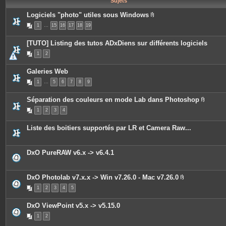
Sujets
e
s
Logiciels "photo" utiles sous Windows
P
1
…
15
16
17
18
19
i
è
c
[TUTO] Listing des tutos ADxDiens sur différents logiciels
e
s
1
2
j
o
i
Galeries Web
n
t
1
…
5
6
7
8
9
e
s
Séparation des couleurs en mode Lab dans Photoshop
P
1
2
3
4
i
è
c
Liste des boitiers supportés par LR et Camera Raw...
e
s
j
o
DxO PureRAW v6.x -> v6.4.1
i
n
t
e
DxO Photolab v7.x.x -> Win v7.26.0 - Mac v7.26.0
s
P
1
2
3
4
5
i
è
c
DxO ViewPoint v5.x -> v5.15.0
e
s
1
2
j
o