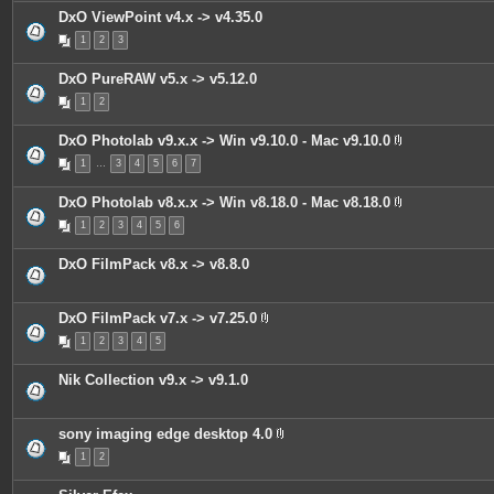
i
DxO ViewPoint v4.x -> v4.35.0
n
t
1
2
3
e
s
DxO PureRAW v5.x -> v5.12.0
1
2
DxO Photolab v9.x.x -> Win v9.10.0 - Mac v9.10.0
P
1
…
3
4
5
6
7
i
è
c
DxO Photolab v8.x.x -> Win v8.18.0 - Mac v8.18.0
e
P
s
1
2
3
4
5
6
i
j
è
o
c
i
DxO FilmPack v8.x -> v8.8.0
e
n
s
t
j
e
o
s
DxO FilmPack v7.x -> v7.25.0
i
P
n
1
2
3
4
5
i
t
è
e
c
s
Nik Collection v9.x -> v9.1.0
e
s
j
o
sony imaging edge desktop 4.0
i
P
n
1
2
i
t
è
e
c
s