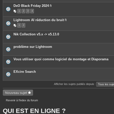
e
è
s
c
DxO Black Friday 2024
e
P
1
2
3
4
s
i
j
è
o
c
Lightroom AI réduction du bruit
i
e
P
n
s
1
2
i
t
j
è
e
o
c
s
i
Nik Collection v5.x -> v5.13.0
e
n
s
t
j
e
o
s
problème sur Lightroom
i
n
t
e
Vous utiliser quoi comme logiciel de montage et Diaporama
s
EXcire Search
Afficher les sujets publiés depuis :
Nouveau sujet
Revenir à l’index du forum
QUI EST EN LIGNE ?