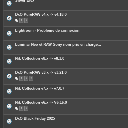
Silver Efex
e
s
j
o
DxO PureRAW v4.x -> v4.18.0
i
n
1
2
t
e
s
Lightroom - Probleme de connexion
Luminar Neo et RAW Sony nom pris en charge...
Nik Collection v8.x -> v8.3.0
DxO PureRAW v3.x -> v3.21.0
1
2
3
Nik Collection v7.x -> v7.0.7
Nik Collection v6.x -> V6.16.0
1
2
DxO Black Friday 2025