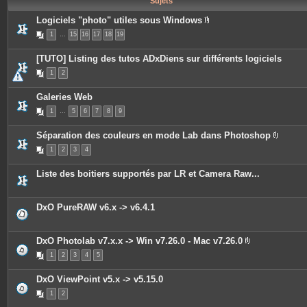
Sujets
e
s
Logiciels "photo" utiles sous Windows
P
1
…
15
16
17
18
19
i
è
c
[TUTO] Listing des tutos ADxDiens sur différents logiciels
e
s
1
2
j
o
i
Galeries Web
n
t
1
…
5
6
7
8
9
e
s
Séparation des couleurs en mode Lab dans Photoshop
P
1
2
3
4
i
è
c
Liste des boitiers supportés par LR et Camera Raw...
e
s
j
o
DxO PureRAW v6.x -> v6.4.1
i
n
t
e
DxO Photolab v7.x.x -> Win v7.26.0 - Mac v7.26.0
s
P
1
2
3
4
5
i
è
c
DxO ViewPoint v5.x -> v5.15.0
e
s
1
2
j
o