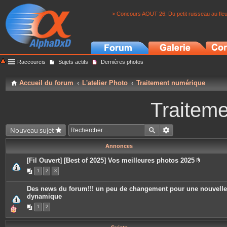
> Concours AOUT 26: Du petit ruisseau au fle
Raccourcis
Sujets actifs
Dernières photos
Accueil du forum
L'atelier Photo
Traitement numérique
Traitem
Nouveau sujet
Annonces
[Fil Ouvert] [Best of 2025] Vos meilleures photos 2025
P
1
2
3
i
è
c
Des news du forum!!! un peu de changement pour une nouvelle
e
dynamique
s
j
1
2
o
i
n
t