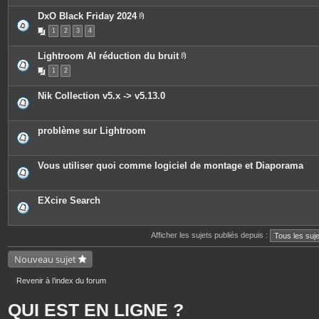
e
è
s
c
DxO Black Friday 2024
e
P
1
2
3
4
s
i
j
è
o
c
Lightroom AI réduction du bruit
i
e
P
n
s
1
2
i
t
j
è
e
o
c
s
i
Nik Collection v5.x -> v5.13.0
e
n
s
t
j
e
o
s
problème sur Lightroom
i
n
t
e
Vous utiliser quoi comme logiciel de montage et Diaporama
s
EXcire Search
Afficher les sujets publiés depuis :
Nouveau sujet
Revenir à l’index du forum
QUI EST EN LIGNE ?