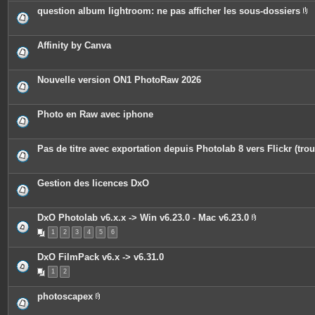
question album lightroom: ne pas afficher les sous-dossiers
P
i
è
c
Affinity by Canva
e
s
j
o
Nouvelle version ON1 PhotoRaw 2026
i
n
t
e
Photo en Raw avec iphone
s
Pas de titre avec exportation depuis Photolab 8 vers Flickr (trou
Gestion des licences DxO
DxO Photolab v6.x.x -> Win v6.23.0 - Mac v6.23.0
P
1
2
3
4
5
6
i
è
c
DxO FilmPack v6.x -> v6.31.0
e
s
1
2
j
o
i
photoscapex
n
P
t
i