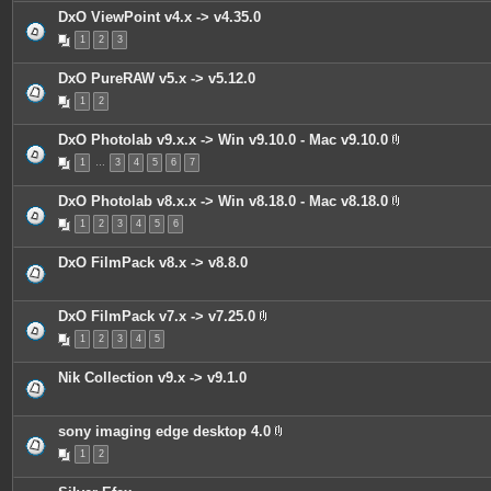
i
DxO ViewPoint v4.x -> v4.35.0
n
t
1
2
3
e
s
DxO PureRAW v5.x -> v5.12.0
1
2
DxO Photolab v9.x.x -> Win v9.10.0 - Mac v9.10.0
P
1
…
3
4
5
6
7
i
è
c
DxO Photolab v8.x.x -> Win v8.18.0 - Mac v8.18.0
e
P
s
1
2
3
4
5
6
i
j
è
o
c
i
DxO FilmPack v8.x -> v8.8.0
e
n
s
t
j
e
o
s
DxO FilmPack v7.x -> v7.25.0
i
P
n
1
2
3
4
5
i
t
è
e
c
s
Nik Collection v9.x -> v9.1.0
e
s
j
o
sony imaging edge desktop 4.0
i
P
n
1
2
i
t
è
e
c
s