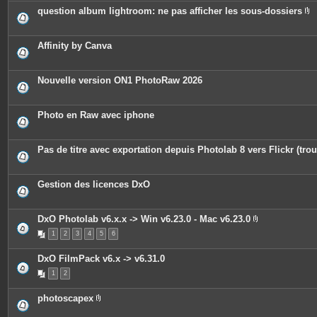
question album lightroom: ne pas afficher les sous-dossiers
P
i
è
c
Affinity by Canva
e
s
j
o
Nouvelle version ON1 PhotoRaw 2026
i
n
t
e
Photo en Raw avec iphone
s
Pas de titre avec exportation depuis Photolab 8 vers Flickr (trou
Gestion des licences DxO
DxO Photolab v6.x.x -> Win v6.23.0 - Mac v6.23.0
P
1
2
3
4
5
6
i
è
c
DxO FilmPack v6.x -> v6.31.0
e
s
1
2
j
o
i
photoscapex
n
P
t
i