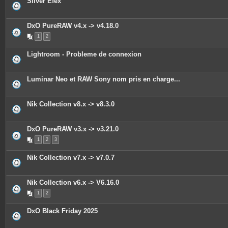
Silver Efex
e
s
j
o
DxO PureRAW v4.x -> v4.18.0
i
n
1
2
t
e
s
Lightroom - Probleme de connexion
Luminar Neo et RAW Sony nom pris en charge...
Nik Collection v8.x -> v8.3.0
DxO PureRAW v3.x -> v3.21.0
1
2
3
Nik Collection v7.x -> v7.0.7
Nik Collection v6.x -> V6.16.0
1
2
DxO Black Friday 2025