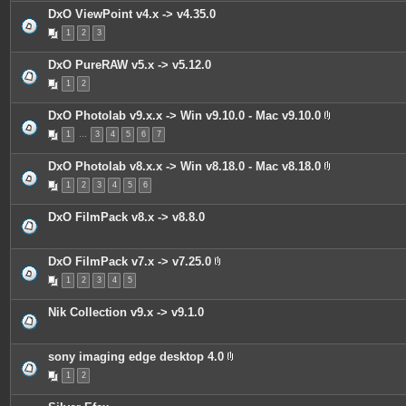
i
DxO ViewPoint v4.x -> v4.35.0
n
t
1
2
3
e
s
DxO PureRAW v5.x -> v5.12.0
1
2
DxO Photolab v9.x.x -> Win v9.10.0 - Mac v9.10.0
P
1
…
3
4
5
6
7
i
è
c
DxO Photolab v8.x.x -> Win v8.18.0 - Mac v8.18.0
e
P
s
1
2
3
4
5
6
i
j
è
o
c
i
DxO FilmPack v8.x -> v8.8.0
e
n
s
t
j
e
o
s
DxO FilmPack v7.x -> v7.25.0
i
P
n
1
2
3
4
5
i
t
è
e
c
s
Nik Collection v9.x -> v9.1.0
e
s
j
o
sony imaging edge desktop 4.0
i
P
n
1
2
i
t
è
e
c
s