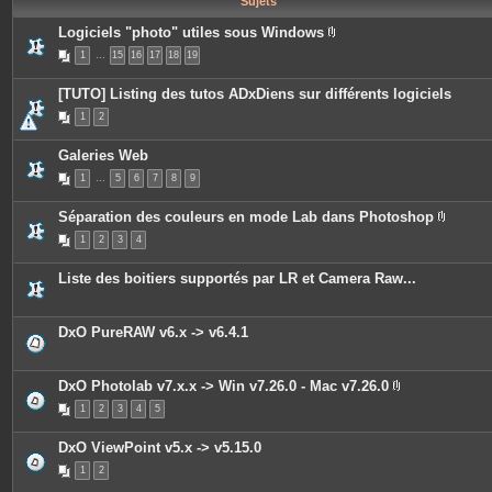
Sujets
e
s
Logiciels "photo" utiles sous Windows
P
1
…
15
16
17
18
19
i
è
c
[TUTO] Listing des tutos ADxDiens sur différents logiciels
e
s
1
2
j
o
i
Galeries Web
n
t
1
…
5
6
7
8
9
e
s
Séparation des couleurs en mode Lab dans Photoshop
P
1
2
3
4
i
è
c
Liste des boitiers supportés par LR et Camera Raw...
e
s
j
o
DxO PureRAW v6.x -> v6.4.1
i
n
t
e
DxO Photolab v7.x.x -> Win v7.26.0 - Mac v7.26.0
s
P
1
2
3
4
5
i
è
c
DxO ViewPoint v5.x -> v5.15.0
e
s
1
2
j
o