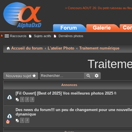
> Concours AOUT 26: Du petit ruisseau au fle
Raccourcis
Sujets actifs
Dernières photos
Accueil du forum
L'atelier Photo
Traitement numérique
Traitem
Nouveau sujet
Annonces
[Fil Ouvert] [Best of 2025] Vos meilleures photos 2025
P
1
2
3
i
è
c
Des news du forum!!! un peu de changement pour une nouvelle
e
dynamique
s
j
1
2
o
i
n
t