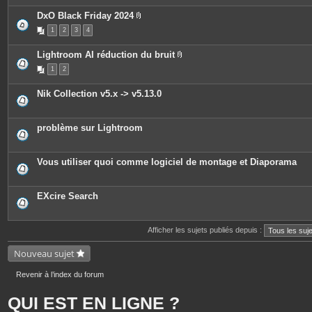
e
è
s
c
DxO Black Friday 2024
e
P
1
2
3
4
s
i
j
è
o
c
Lightroom AI réduction du bruit
i
e
P
n
s
1
2
i
t
j
è
e
o
c
s
i
Nik Collection v5.x -> v5.13.0
e
n
s
t
j
e
o
s
problème sur Lightroom
i
n
t
e
Vous utiliser quoi comme logiciel de montage et Diaporama
s
EXcire Search
Afficher les sujets publiés depuis :
Nouveau sujet
Revenir à l’index du forum
QUI EST EN LIGNE ?