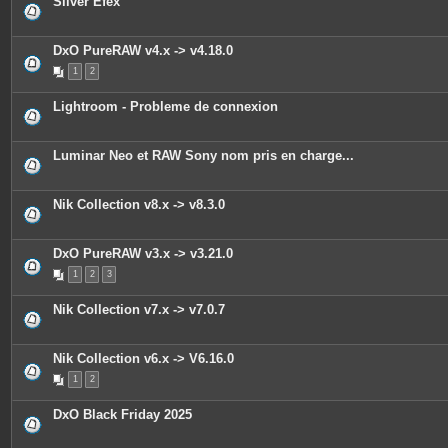
Silver Efex
e
s
j
o
DxO PureRAW v4.x -> v4.18.0
i
n
1
2
t
e
s
Lightroom - Probleme de connexion
Luminar Neo et RAW Sony nom pris en charge...
Nik Collection v8.x -> v8.3.0
DxO PureRAW v3.x -> v3.21.0
1
2
3
Nik Collection v7.x -> v7.0.7
Nik Collection v6.x -> V6.16.0
1
2
DxO Black Friday 2025