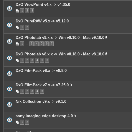
i
DxO ViewPoint v4.x -> v4.35.0
n
t
1
2
3
e
s
DxO PureRAW v5.x -> v5.12.0
1
2
DxO Photolab v9.x.x -> Win v9.10.0 - Mac v9.10.0
P
1
…
3
4
5
6
7
i
è
c
DxO Photolab v8.x.x -> Win v8.18.0 - Mac v8.18.0
e
P
s
1
2
3
4
5
6
i
j
è
o
c
i
DxO FilmPack v8.x -> v8.8.0
e
n
s
t
j
e
o
s
DxO FilmPack v7.x -> v7.25.0
i
P
n
1
2
3
4
5
i
t
è
e
c
s
Nik Collection v9.x -> v9.1.0
e
s
j
o
sony imaging edge desktop 4.0
i
P
n
1
2
i
t
è
e
c
s