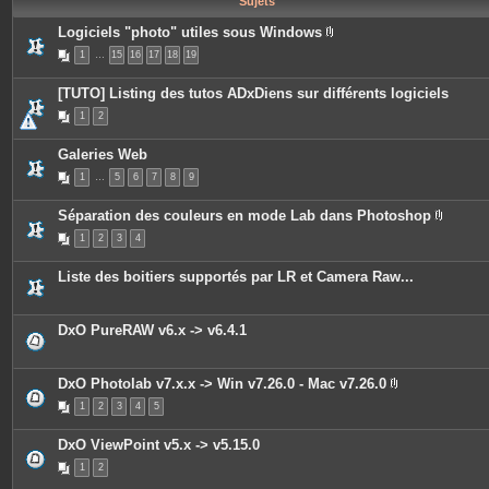
Sujets
e
s
Logiciels "photo" utiles sous Windows
P
1
…
15
16
17
18
19
i
è
c
[TUTO] Listing des tutos ADxDiens sur différents logiciels
e
s
1
2
j
o
i
Galeries Web
n
t
1
…
5
6
7
8
9
e
s
Séparation des couleurs en mode Lab dans Photoshop
P
1
2
3
4
i
è
c
Liste des boitiers supportés par LR et Camera Raw...
e
s
j
o
DxO PureRAW v6.x -> v6.4.1
i
n
t
e
DxO Photolab v7.x.x -> Win v7.26.0 - Mac v7.26.0
s
P
1
2
3
4
5
i
è
c
DxO ViewPoint v5.x -> v5.15.0
e
s
1
2
j
o