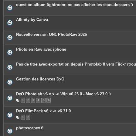
question album lightroom: ne pas afficher les sous-dossiers
P
i
è
c
Affinity by Canva
e
s
j
o
Nouvelle version ON1 PhotoRaw 2026
i
n
t
e
Photo en Raw avec iphone
s
Pas de titre avec exportation depuis Photolab 8 vers Flickr (trou
Gestion des licences DxO
DxO Photolab v6.x.x -> Win v6.23.0 - Mac v6.23.0
P
1
2
3
4
5
6
i
è
c
DxO FilmPack v6.x -> v6.31.0
e
s
1
2
j
o
i
photoscapex
n
P
t
i