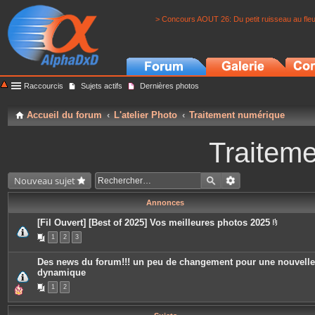
> Concours AOUT 26: Du petit ruisseau au fle
Raccourcis
Sujets actifs
Dernières photos
Accueil du forum
L'atelier Photo
Traitement numérique
Traitem
Nouveau sujet
Annonces
[Fil Ouvert] [Best of 2025] Vos meilleures photos 2025
P
1
2
3
i
è
c
Des news du forum!!! un peu de changement pour une nouvelle
e
dynamique
s
j
1
2
o
i
n
t