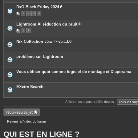
e
è
s
c
DxO Black Friday 2024
e
P
1
2
3
4
s
i
j
è
o
c
Lightroom AI réduction du bruit
i
e
P
n
s
1
2
i
t
j
è
e
o
c
s
i
Nik Collection v5.x -> v5.13.0
e
n
s
t
j
e
o
s
problème sur Lightroom
i
n
t
e
Vous utiliser quoi comme logiciel de montage et Diaporama
s
EXcire Search
Afficher les sujets publiés depuis :
Nouveau sujet
Revenir à l’index du forum
QUI EST EN LIGNE ?