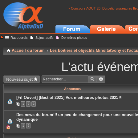
> Concours AOUT 26: Du petit ruisseau au fle
Raccourcis
Sujets actifs
Dernières photos
Accueil du forum
Les boitiers et objectifs Minolta/Sony et l'actu
L'actu événeme
Nouveau sujet
Annonces
[Fil Ouvert] [Best of 2025] Vos meilleures photos 2025
P
1
2
3
i
è
c
Des news du forum!!! un peu de changement pour une nouvelle
e
dynamique
s
j
1
2
o
i
n
t