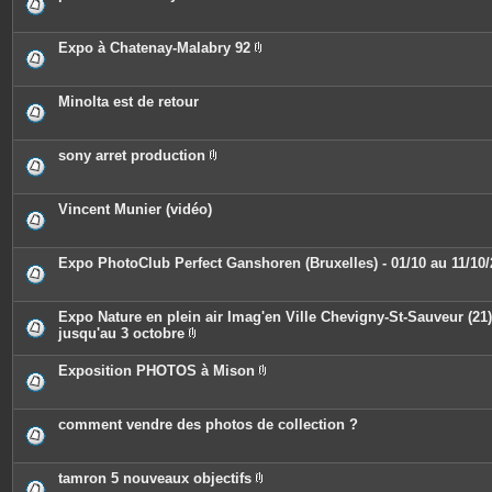
s
i
n
t
e
Expo à Chatenay-Malabry 92
s
P
i
è
c
Minolta est de retour
e
s
j
o
sony arret production
i
P
n
i
t
è
e
c
Vincent Munier (vidéo)
s
e
s
j
o
Expo PhotoClub Perfect Ganshoren (Bruxelles) - 01/10 au 11/10
i
n
t
e
Expo Nature en plein air Imag'en Ville Chevigny-St-Sauveur (21)
s
jusqu'au 3 octobre
P
i
Exposition PHOTOS à Mison
è
P
c
i
e
è
s
c
comment vendre des photos de collection ?
j
e
o
s
i
j
n
o
tamron 5 nouveaux objectifs
t
i
e
P