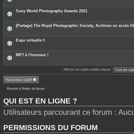
n
s
i
t
è
e
c
Sony World Photography Awards 2021
s
e
s
j
o
(Partage) The Royal Photographic Society, Archives en accès li
i
n
t
e
Expo virtuelle
s
P
i
è
c
MP7 à l'honneur !
e
s
j
o
Afficher les sujets publiés depuis :
i
n
Nouveau sujet
t
e
s
Revenir à l’index du forum
QUI EST EN LIGNE ?
Utilisateurs parcourant ce forum : Aucun 
PERMISSIONS DU FORUM