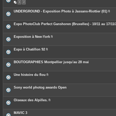
n
1
2
i
t
è
e
c
UNDERGROUND - Exposition Photo à Jassans-Riottier (01)
s
e
P
s
i
j
è
o
c
Expo PhotoClub Perfect Ganshoren (Bruxelles) - 10/11 au 17/11/
i
e
n
s
t
j
e
o
Exposition à New-York
s
i
P
n
i
t
è
e
c
Expo à Chatillon 92
s
e
P
s
i
j
è
o
c
BOUTOGRAPHIES Montpellier jusqu'au 28 mai
i
e
n
s
t
j
e
o
Une histoire du flou
s
i
P
n
i
t
è
e
c
Sony world photog awards Open
s
e
s
j
o
Oiseaux des Alpilles.
i
P
n
i
t
è
e
c
MAVIC 3
s
e