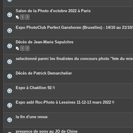
s
j
o
Salon de la Photo d'octobre 2022 à Paris
i
n
1
2
t
e
Expo PhotoClub Perfect Ganshoren (Bruxelles) - 14/10 au 21/10
s
Décès de Jean-Marie Sepulchre
1
2
selectionné parmi les finalistes du concours photo "fete du mie
Décès de Patrick Demarchelier
Expo à Chatillon 92
P
i
è
c
Expo asbl Roc-Photo à Lessines 11-12-13 mars 2022
e
P
s
i
j
è
o
c
la fin d'une revue
i
e
n
s
t
j
e
o
presence de sony au JO de Chine