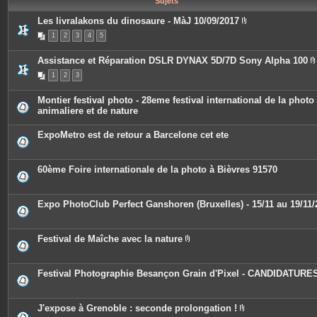
Sujets
e
s
Les livralakons du dinosaure - MàJ 10/09/2017
P
1
2
3
4
5
i
è
c
Assistance et Réparation DSLR DYNAX 5D/7D Sony Alpha 100
e
s
1
2
3
i
j
o
i
Montier festival photo - 28eme festival international de la photo
n
animaliere et de nature
t
j
e
s
ExpoMetro est de retour a Barcelone cet ete
i
t
60ème Foire internationale de la photo à Bièvres 91570
Expo PhotoClub Perfect Ganshoren (Bruxelles) - 15/11 au 19/11/
Festival de Maîche avec la nature
P
i
è
c
Festival Photographie Besançon Grain d'Pixel - CANDIDATURE
e
s
j
o
J'expose à Grenoble : seconde prolongation !
i
P