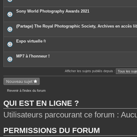
n
s
i
t
è
e
c
Sony World Photography Awards 2021
s
e
s
j
o
(Partage) The Royal Photographic Society, Archives en accès li
i
n
t
e
Expo virtuelle
s
P
i
è
c
MP7 à l'honneur !
e
s
j
o
Afficher les sujets publiés depuis :
i
n
Nouveau sujet
t
e
s
Revenir à l’index du forum
QUI EST EN LIGNE ?
Utilisateurs parcourant ce forum : Aucun 
PERMISSIONS DU FORUM