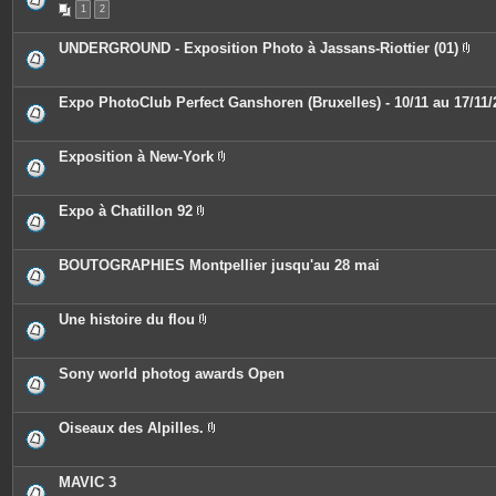
n
1
2
i
t
è
e
c
UNDERGROUND - Exposition Photo à Jassans-Riottier (01)
s
e
P
s
i
j
è
o
c
Expo PhotoClub Perfect Ganshoren (Bruxelles) - 10/11 au 17/11/
i
e
n
s
t
j
e
o
Exposition à New-York
s
i
P
n
i
t
è
e
c
Expo à Chatillon 92
s
e
P
s
i
j
è
o
c
BOUTOGRAPHIES Montpellier jusqu'au 28 mai
i
e
n
s
t
j
e
o
Une histoire du flou
s
i
P
n
i
t
è
e
c
Sony world photog awards Open
s
e
s
j
o
Oiseaux des Alpilles.
i
P
n
i
t
è
e
c
MAVIC 3
s
e