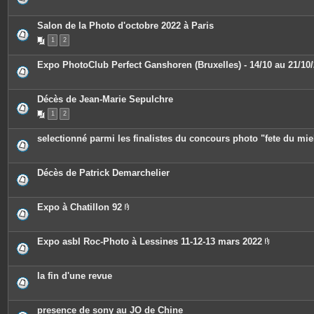
s
j
o
Salon de la Photo d'octobre 2022 à Paris
i
n
1
2
t
e
Expo PhotoClub Perfect Ganshoren (Bruxelles) - 14/10 au 21/10
s
Décès de Jean-Marie Sepulchre
1
2
selectionné parmi les finalistes du concours photo "fete du mie
Décès de Patrick Demarchelier
Expo à Chatillon 92
P
i
è
c
Expo asbl Roc-Photo à Lessines 11-12-13 mars 2022
e
P
s
i
j
è
o
c
la fin d'une revue
i
e
n
s
t
j
e
o
presence de sony au JO de Chine