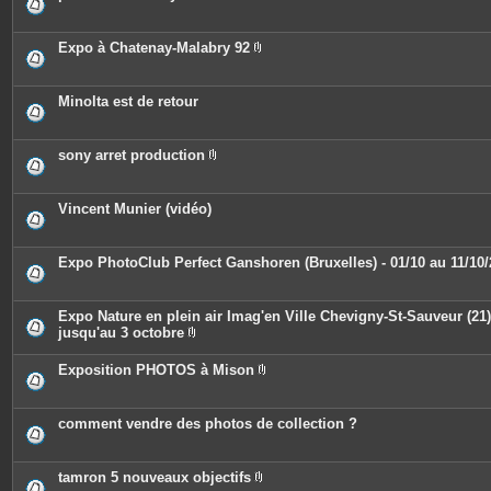
s
i
n
t
e
Expo à Chatenay-Malabry 92
s
P
i
è
c
Minolta est de retour
e
s
j
o
sony arret production
i
P
n
i
t
è
e
c
Vincent Munier (vidéo)
s
e
s
j
o
Expo PhotoClub Perfect Ganshoren (Bruxelles) - 01/10 au 11/10
i
n
t
e
Expo Nature en plein air Imag'en Ville Chevigny-St-Sauveur (21)
s
jusqu'au 3 octobre
P
i
Exposition PHOTOS à Mison
è
P
c
i
e
è
s
c
comment vendre des photos de collection ?
j
e
o
s
i
j
n
o
tamron 5 nouveaux objectifs
t
i
e
P