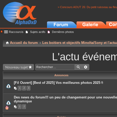
> Concours AOUT 26: Du petit ruisseau au fle
Raccourcis
Sujets actifs
Dernières photos
Accueil du forum
Les boitiers et objectifs Minolta/Sony et l'actu
L'actu événeme
Nouveau sujet
Annonces
[Fil Ouvert] [Best of 2025] Vos meilleures photos 2025
P
1
2
3
i
è
c
Des news du forum!!! un peu de changement pour une nouvelle
e
dynamique
s
j
1
2
o
i
n
t