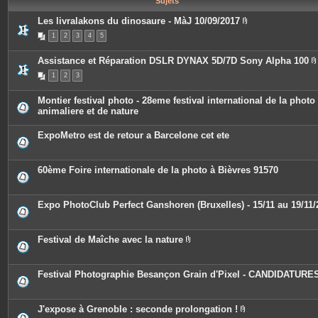
Sujets
e
s
Les livralakons du dinosaure - MàJ 10/09/2017
P
1
2
3
4
5
i
è
c
Assistance et Réparation DSLR DYNAX 5D/7D Sony Alpha 100
e
s
1
2
3
i
j
o
i
Montier festival photo - 28eme festival international de la photo
n
animaliere et de nature
t
j
e
s
ExpoMetro est de retour a Barcelone cet ete
i
t
60ème Foire internationale de la photo à Bièvres 91570
Expo PhotoClub Perfect Ganshoren (Bruxelles) - 15/11 au 19/11/
Festival de Maîche avec la nature
P
i
è
c
Festival Photographie Besançon Grain d'Pixel - CANDIDATURE
e
s
j
o
J'expose à Grenoble : seconde prolongation !
i
P